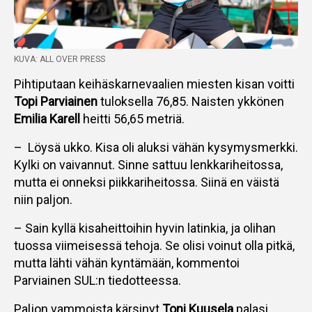
KUVA: ALL OVER PRESS
Pihtiputaan keihäskarnevaalien miesten kisan voitti
Topi Parviainen
tuloksella 76,85. Naisten ykkönen
Emilia Karell
heitti 56,65 metriä.
– Löysä ukko. Kisa oli aluksi vähän kysymysmerkki.
Kylki on vaivannut. Sinne sattuu lenkkariheitossa,
mutta ei onneksi piikkariheitossa. Siinä en väistä
niin paljon.
– Sain kyllä kisaheittoihin hyvin latinkia, ja olihan
tuossa viimeisessä tehoja. Se olisi voinut olla pitkä,
mutta lähti vähän kyntämään, kommentoi
Parviainen SUL:n tiedotteessa.
Paljon vammoista kärsinyt
Toni Kuusela
palasi