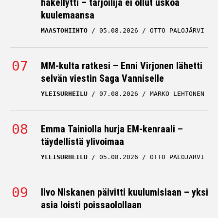
häkellytti – tarjoilija ei ollut uskoa
kuulemaansa
MAASTOHIIHTO
05.08.2026
OTTO PALOJÄRVI
MM-kulta ratkesi – Enni Virjonen lähetti
selvän viestin Saga Vanniselle
YLEISURHEILU
07.08.2026
MARKO LEHTONEN
Emma Tainiolla hurja EM-kenraali –
täydellistä ylivoimaa
YLEISURHEILU
05.08.2026
OTTO PALOJÄRVI
Iivo Niskanen päivitti kuulumisiaan – yksi
asia loisti poissaolollaan