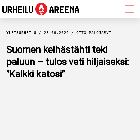
OLYMPIALAISET
YLEISURHEILU
28.06.2026
OTTO PALOJÄRVI
MAASTOHIIHTO
Suomen keihästähti teki
paluun – tulos veti hiljaiseksi:
AMPUMAHIIHTO
”Kaikki katosi”
YLEISURHEILU
MUUT LAJIT