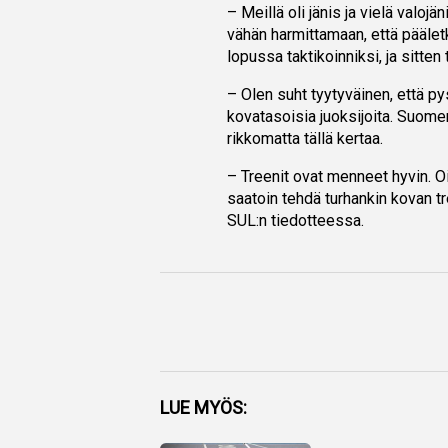
– Meillä oli jänis ja vielä valoj
vähän harmittamaan, että päälet
lopussa taktikoinniksi, ja sitten t
– Olen suht tyytyväinen, että py
kovatasoisia juoksijoita. Suomen
rikkomatta tällä kertaa.
– Treenit ovat menneet hyvin. Oi
saatoin tehdä turhankin kovan tr
SUL:n tiedotteessa.
Facebook
LUE MYÖS:
Twitter