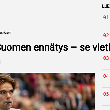
LUE
OJÄRVI
 Suomen ennätys – se vieti
n