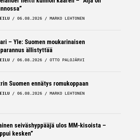
Helander heitti kunnon kaaren – ”Äijä on
unnossa”
EILU
06.08.2026
MARKO LEHTONEN
ari – Yle: Suomen moukarinaisen
parannus ällistyttää
EILU
06.08.2026
OTTO PALOJÄRVI
trin Suomen ennätys romukoppaan
EILU
06.08.2026
MARKO LEHTONEN
inen seiväshyppääjä ulos MM-kisoista –
oppui kesken”