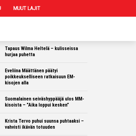
U
MUUT LAJIT
REIMMAT UUTISET
Ulos EM-kisoista –suomalaisjuoksija
puhalsi pelin poikki
Yleisurheilu
Marko Lehtonen
Tapaus Wilma Heltelä – kulisseissa
hurjaa puhetta
Yleisurheilu
Marko Lehtonen
Eveliina Määttänen päätyi
poikkeukselliseen ratkaisuun EM-
kisojen alla
Yleisurheilu
Marko Lehtonen
Suomalainen seiväshyppääjä ulos MM-
kisoista – ”Aika loppui kesken”
Yleisurheilu
Otto Palojärvi
Krista Tervo puhui suunsa puhtaaksi –
vahvisti ikävän totuuden
Yleisurheilu
Otto Palojärvi