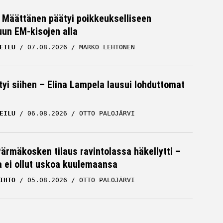
a Määttänen päätyi poikkeukselliseen
uun EM-kisojen alla
EILU
07.08.2026
MARKO LEHTONEN
tyi siihen – Elina Lampela lausui lohduttomat
EILU
06.08.2026
OTTO PALOJÄRVI
Pärmäkosken tilaus ravintolassa häkellytti –
ja ei ollut uskoa kuulemaansa
IHTO
05.08.2026
OTTO PALOJÄRVI