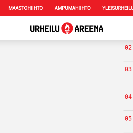
MAASTOHIIHTO
AMPUMAHIIHTO
YLEISURHEIL
TUO