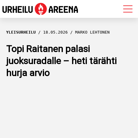
OLYMPIALAISET
YLEISURHEILU
18.05.2026
MARKO LEHTONEN
MAASTOHIIHTO
Topi Raitanen palasi
juoksuradalle – heti tärähti
AMPUMAHIIHTO
hurja arvio
YLEISURHEILU
MUUT LAJIT