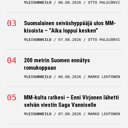
Suomalainen seiväshyppääjä ulos MM-
kisoista – ”Aika loppui kesken”
YLEISURHEILU
07.08.2026
OTTO PALOJÄRVI
200 metrin Suomen ennätys
romukoppaan
YLEISURHEILU
06.08.2026
MARKO LEHTONEN
MM-kulta ratkesi – Enni Virjonen lähetti
selvän viestin Saga Vanniselle
YLEISURHEILU
07.08.2026
MARKO LEHTONEN
Krista Tervo puhui suunsa puhtaaksi –