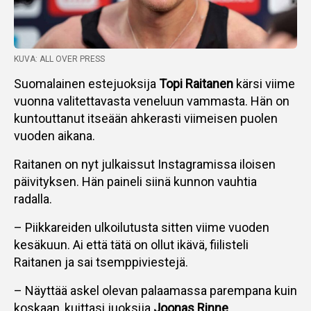
KUVA: ALL OVER PRESS
Suomalainen estejuoksija
Topi Raitanen
kärsi viime
vuonna valitettavasta veneluun vammasta. Hän on
kuntouttanut itseään ahkerasti viimeisen puolen
vuoden aikana.
Raitanen on nyt julkaissut Instagramissa iloisen
päivityksen. Hän paineli siinä kunnon vauhtia
radalla.
– Piikkareiden ulkoilutusta sitten viime vuoden
kesäkuun. Ai että tätä on ollut ikävä, fiilisteli
Raitanen ja sai tsemppiviestejä.
– Näyttää askel olevan palaamassa parempana kuin
koskaan, kuittasi juoksija
Joonas Rinne