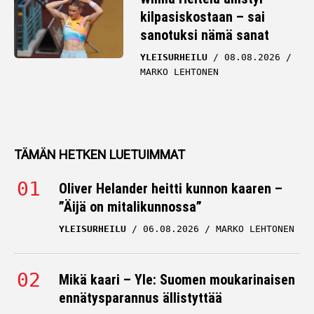
kilpasiskostaan – sai
sanotuksi nämä sanat
YLEISURHEILU
08.08.2026
MARKO LEHTONEN
TÄMÄN HETKEN LUETUIMMAT
Oliver Helander heitti kunnon kaaren –
”Äijä on mitalikunnossa”
YLEISURHEILU
06.08.2026
MARKO LEHTONEN
Mikä kaari – Yle: Suomen moukarinaisen
ennätysparannus ällistyttää
YLEISURHEILU
06.08.2026
OTTO PALOJÄRVI