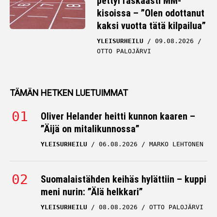
pettyi raskaasti MM-
kisoissa – ”Olen odottanut
kaksi vuotta tätä kilpailua”
YLEISURHEILU
09.08.2026
OTTO PALOJÄRVI
TÄMÄN HETKEN LUETUIMMAT
Oliver Helander heitti kunnon kaaren –
”Äijä on mitalikunnossa”
YLEISURHEILU
06.08.2026
MARKO LEHTONEN
Suomalaistähden keihäs hylättiin – kuppi
meni nurin: ”Älä helkkari”
YLEISURHEILU
08.08.2026
OTTO PALOJÄRVI