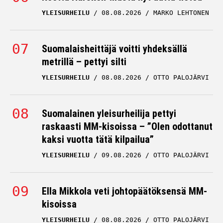
YLEISURHEILU
08.08.2026
MARKO LEHTONEN
Suomalaisheittäjä voitti yhdeksällä
metrillä – pettyi silti
YLEISURHEILU
08.08.2026
OTTO PALOJÄRVI
Suomalainen yleisurheilija pettyi
raskaasti MM-kisoissa – ”Olen odottanut
kaksi vuotta tätä kilpailua”
YLEISURHEILU
09.08.2026
OTTO PALOJÄRVI
Ella Mikkola veti johtopäätöksensä MM-
kisoissa
YLEISURHEILU
08.08.2026
OTTO PALOJÄRVI