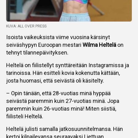
KUVA: ALL OVER PRESS
Isoista vaikeuksista viime vuosina kärsinyt
seiväshypyn Euroopan mestari
Wilma Heltelä
on
tehnyt tilannepäivityksen.
Heltelä on fiilistellyt synttäreitään Instagramissa ja
tarinoissa. Hän esitteli kovia kokenutta kättään,
josta huomasi, että seivästä oli käsitelty.
– Opin tänään, että 28-vuotias minä hyppää
seivästä paremmin kuin 27-vuotias minä. Jopa
paremmin kuin 26-vuotias minä! Miten siistiä,
fiilisteli Heltelä.
Heltelä julisti samalla jatkosuunnitelmansa. Hän
kertoi kilpailevansa seuraavaksi Liettuan