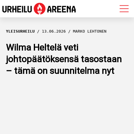
OLYMPIALAISET
YLEISURHEILU
13.06.2026
MARKO LEHTONEN
MAASTOHIIHTO
Wilma Heltelä veti
johtopäätöksensä tasostaan
AMPUMAHIIHTO
– tämä on suunnitelma nyt
YLEISURHEILU
MUUT LAJIT