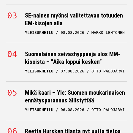
SE-nainen myönsi valitettavan totuuden
EM-kisojen alla
YLEISURHEILU
08.08.2026
MARKO LEHTONEN
Suomalainen seiväshyppääjä ulos MM-
kisoista – ”Aika loppui kesken”
YLEISURHEILU
07.08.2026
OTTO PALOJÄRVI
Mikä kaari – Yle: Suomen moukarinaisen
ennätysparannus ällistyttää
YLEISURHEILU
06.08.2026
OTTO PALOJÄRVI
Reetta Hursken tilasta nyt uutta tietoa