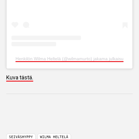
Henkilön Wilma Heltelä (@wilmamurto) jakama julkaisu
Kuva tästä.
SEIVÄSHYPPY
WILMA HELTELÄ