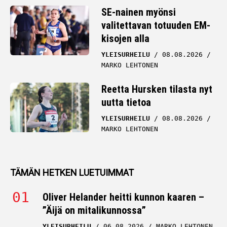
SE-nainen myönsi
valitettavan totuuden EM-
kisojen alla
YLEISURHEILU
08.08.2026
MARKO LEHTONEN
Reetta Hursken tilasta nyt
uutta tietoa
YLEISURHEILU
08.08.2026
MARKO LEHTONEN
TÄMÄN HETKEN LUETUIMMAT
Oliver Helander heitti kunnon kaaren –
”Äijä on mitalikunnossa”
YLEISURHEILU
06.08.2026
MARKO LEHTONEN