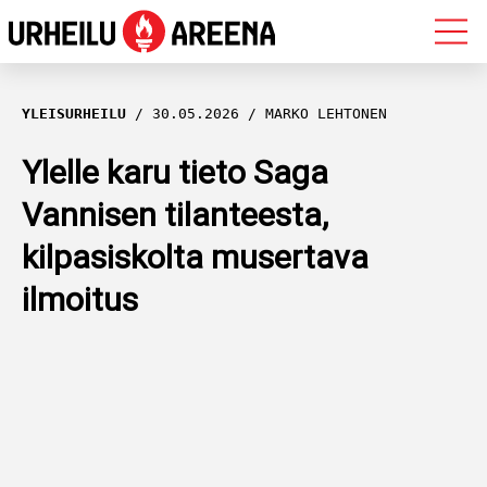
OLYMPIALAISET
YLEISURHEILU
30.05.2026
MARKO LEHTONEN
MAASTOHIIHTO
Ylelle karu tieto Saga
Vannisen tilanteesta,
AMPUMAHIIHTO
kilpasiskolta musertava
YLEISURHEILU
ilmoitus
MUUT LAJIT