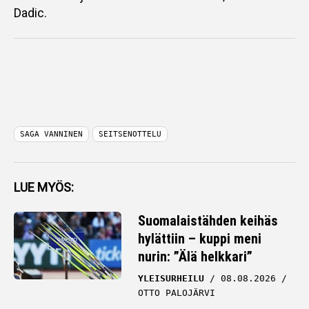
Dadic.
SAGA VANNINEN
SEITSENOTTELU
LUE MYÖS:
Suomalaistähden keihäs
hylättiin – kuppi meni
nurin: ”Älä helkkari”
YLEISURHEILU
08.08.2026
OTTO PALOJÄRVI