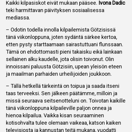
Kaikki kilpasiskot eivät mukaan pääsee.
Ivona Dadic
teki harmittavan päivityksen sosiaalisessa
mediassa.
– Odotin todella innolla kilpailemista Götzisissä
tänä viikonloppuna, joten sydäntä särkee kertoa,
etten pysty starttaamaan sairastuttuani flunssaan.
Tämä on ehdottomasti pieni takaisku eikä lainkaan
sellainen alku kaudelle, jota olisin toivonut. Olin
innoissani paluusta Götzisiin, upean yleisön eteen
ja maailman parhaiden urheilijoiden joukkoon.
– Tällä hetkellä tärkeintä on toipua ja saada itseni
taas terveeksi. Sen jälkeen päätämme, milloin ja
missä seuraava seitsenotteluni on. Toivotan kaikille
tänä viikonloppuna kilpaileville paljon onnea ja
hienoa kilpailua. Vaikka kisan seuraaminen
kotisohvalta tulee olemaan vaikeaa, katson kaiken
televisiosta ja kannustan teitä mukana, vuodatti