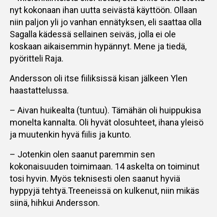
nyt kokonaan ihan uutta seivästä käyttöön. Ollaan
niin paljon yli jo vanhan ennätyksen, eli saattaa olla
Sagalla kädessä sellainen seiväs, jolla ei ole
koskaan aikaisemmin hypännyt. Mene ja tiedä,
pyöritteli Raja.
Andersson oli itse fiiliksissä kisan jälkeen Ylen
haastattelussa.
– Aivan huikealta (tuntuu). Tämähän oli huippukisa
monelta kannalta. Oli hyvät olosuhteet, ihana yleisö
ja muutenkin hyvä fiilis ja kunto.
– Jotenkin olen saanut paremmin sen
kokonaisuuden toimimaan. 14 askelta on toiminut
tosi hyvin. Myös teknisesti olen saanut hyviä
hyppyjä tehtyä.Treeneissä on kulkenut, niin mikäs
siinä, hihkui Andersson.