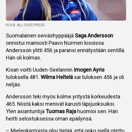
KUVA: ALL OVER PRESS
Suomalainen seiväshyppääjä
Saga Andersson
onnistui mainiosti Paavo Nurmen kisoissa.
Andersson ylitti 456 ja paransi ennätystään sentillä.
Hän oli kolmas.
Kisan voitti Uuden-Seelannin
Imogen Ayris
tuloksella 481.
Wilma Heltelä
sai tuloksen 456 ja oli
neljäs.
Andersson teki myös kolme yritystä korkeudesta
465. Niistä kaksi menivät karusti läpijuoksuiksi.
Ylen asiantuntija
Tuomas Raja
huomioi sen. Hän
heitti selostuksessa oman epäilynsä.
– Mielenkiintoista olisi tietää, että onko siellä otettu