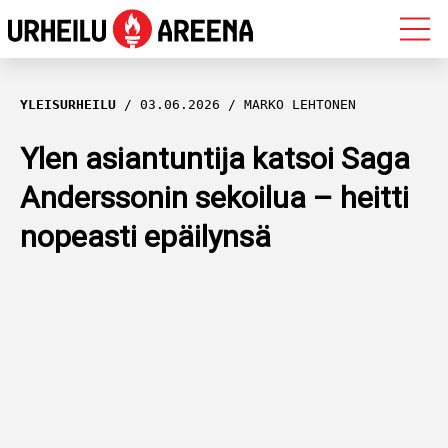
OLYMPIALAISET
YLEISURHEILU
03.06.2026
MARKO LEHTONEN
MAASTOHIIHTO
Ylen asiantuntija katsoi Saga
Anderssonin sekoilua – heitti
AMPUMAHIIHTO
nopeasti epäilynsä
YLEISURHEILU
MUUT LAJIT