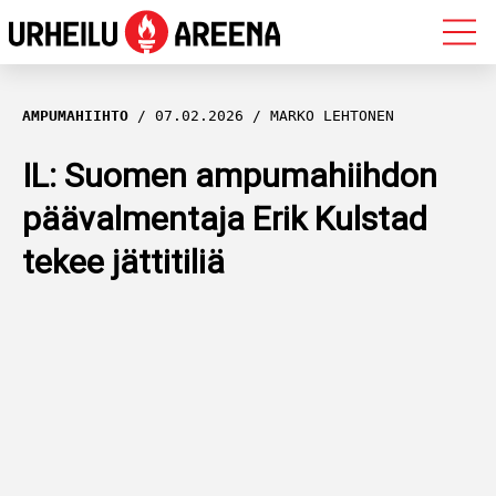
OLYMPIALAISET
AMPUMAHIIHTO
07.02.2026
MARKO LEHTONEN
MAASTOHIIHTO
IL: Suomen ampumahiihdon
päävalmentaja Erik Kulstad
AMPUMAHIIHTO
tekee jättitiliä
YLEISURHEILU
MUUT LAJIT