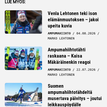
LUE MYÖS:
Venla Lehtonen teki ison
elämänmuutoksen – jakoi
upeita kuvia
AMPUMAHIIHTO
04.08.2026
MARKO LEHTONEN
Ampumahiihtotähti
raskaana – Kaisa
Mäkäräinenkin reagoi
AMPUMAHIIHTO
22.07.2026
MARKO LEHTONEN
Suomen
ampumahiihtotähdeltä
musertava päivitys – joutui
leikkauspöydälle