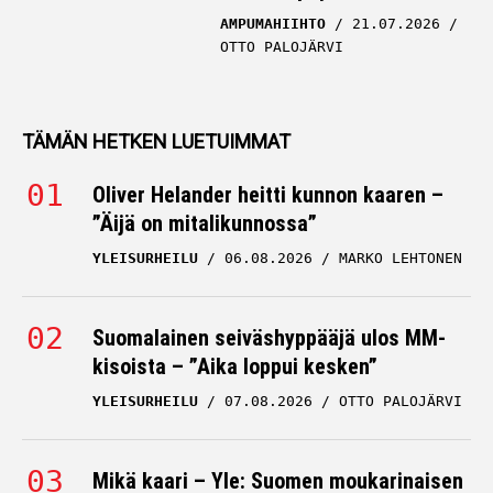
AMPUMAHIIHTO
21.07.2026
OTTO PALOJÄRVI
TÄMÄN HETKEN LUETUIMMAT
Oliver Helander heitti kunnon kaaren –
”Äijä on mitalikunnossa”
YLEISURHEILU
06.08.2026
MARKO LEHTONEN
Suomalainen seiväshyppääjä ulos MM-
kisoista – ”Aika loppui kesken”
YLEISURHEILU
07.08.2026
OTTO PALOJÄRVI
Mikä kaari – Yle: Suomen moukarinaisen