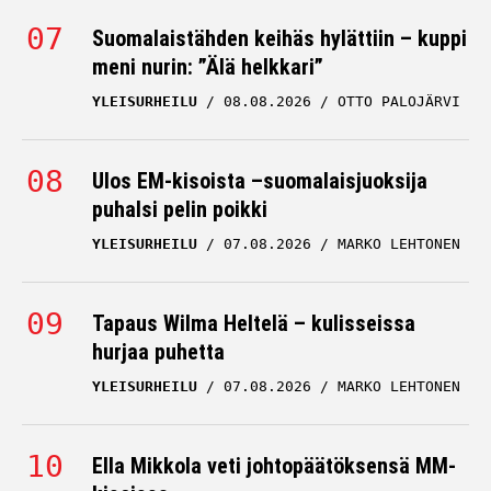
Suomalaistähden keihäs hylättiin – kuppi
meni nurin: ”Älä helkkari”
YLEISURHEILU
08.08.2026
OTTO PALOJÄRVI
Ulos EM-kisoista –suomalaisjuoksija
puhalsi pelin poikki
YLEISURHEILU
07.08.2026
MARKO LEHTONEN
Tapaus Wilma Heltelä – kulisseissa
hurjaa puhetta
YLEISURHEILU
07.08.2026
MARKO LEHTONEN
Ella Mikkola veti johtopäätöksensä MM-