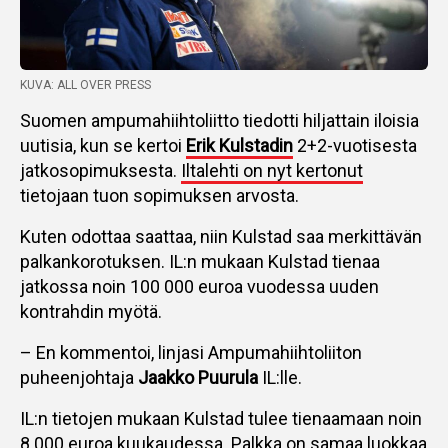
KUVA: ALL OVER PRESS
Suomen ampumahiihtoliitto tiedotti hiljattain iloisia
uutisia, kun se kertoi
Erik Kulstadin
2+2-vuotisesta
jatkosopimuksesta.
Iltalehti on nyt kertonut
tietojaan tuon sopimuksen arvosta.
Kuten odottaa saattaa, niin Kulstad saa merkittävän
palkankorotuksen. IL:n mukaan Kulstad tienaa
jatkossa noin 100 000 euroa vuodessa uuden
kontrahdin myötä.
– En kommentoi, linjasi Ampumahiihtoliiton
puheenjohtaja
Jaakko Puurula
IL:lle.
IL:n tietojen mukaan Kulstad tulee tienaamaan noin
8 000 euroa kuukaudessa. Palkka on samaa luokkaa