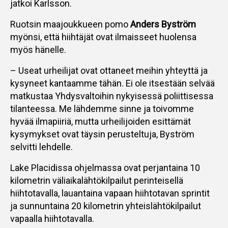
jatkoi Karlsson.
Ruotsin maajoukkueen pomo
Anders Byström
myönsi, että hiihtäjät ovat ilmaisseet huolensa
myös hänelle.
– Useat urheilijat ovat ottaneet meihin yhteyttä ja
kysyneet kantaamme tähän. Ei ole itsestään selvää
matkustaa Yhdysvaltoihin nykyisessä poliittisessa
tilanteessa. Me lähdemme sinne ja toivomme
hyvää ilmapiiriä, mutta urheilijoiden esittämät
kysymykset ovat täysin perusteltuja, Byström
selvitti lehdelle.
Lake Placidissa ohjelmassa ovat perjantaina 10
kilometrin väliaikalähtökilpailut perinteisellä
hiihtotavalla, lauantaina vapaan hiihtotavan sprintit
ja sunnuntaina 20 kilometrin yhteislähtökilpailut
vapaalla hiihtotavalla.