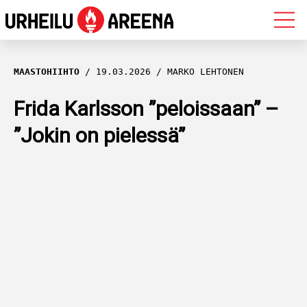
OLYMPIALAISET
MAASTOHIIHTO
19.03.2026
MARKO LEHTONEN
MAASTOHIIHTO
Frida Karlsson ”peloissaan” –
”Jokin on pielessä”
AMPUMAHIIHTO
YLEISURHEILU
MUUT LAJIT