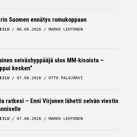
trin Suomen ennätys romukoppaan
EILU
06.08.2026
MARKO LEHTONEN
inen seiväshyppääjä ulos MM-kisoista –
oppui kesken”
EILU
07.08.2026
OTTO PALOJÄRVI
a ratkesi – Enni Virjonen lähetti selvän viestin
nniselle
EILU
07.08.2026
MARKO LEHTONEN