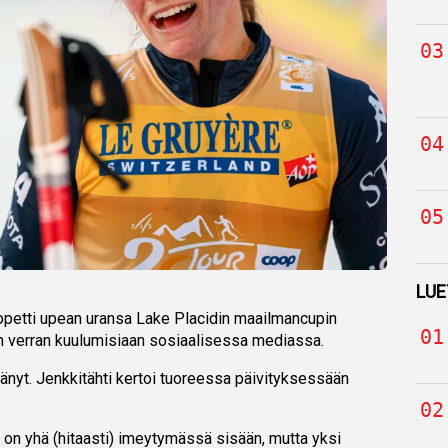
LUE
opetti upean uransa Lake Placidin maailmancupin
nkin verran kuulumisiaan sosiaalisessa mediassa.
 jäänyt. Jenkkitähti kertoi tuoreessa päivityksessään
u on yhä (hitaasti) imeytymässä sisään, mutta yksi