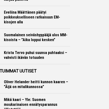
Yleisurheilu
Marko Lehtonen
Eveliina Määttänen päätyi
poikkeukselliseen ratkaisuun EM-
kisojen alla
Yleisurheilu
Marko Lehtonen
Suomalainen seiväshyppääjä ulos MM-
kisoista – ”Aika loppui kesken”
Yleisurheilu
Otto Palojärvi
Krista Tervo puhui suunsa puhtaaksi –
vahvisti ikävän totuuden
Yleisurheilu
Otto Palojärvi
TUIMMAT UUTISET
Oliver Helander heitti kunnon kaaren –
”Äijä on mitalikunnossa”
Mikä kaari – Yle: Suomen
moukarinaisen ennätysparannus