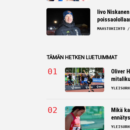
Iivo Niskanen 
poissaolollaa
MAASTOHIIHTO
TÄMÄN HETKEN LUETUIMMAT
Oliver 
mitalik
YLEISURH
Mikä ka
ennätys
YLEISURH