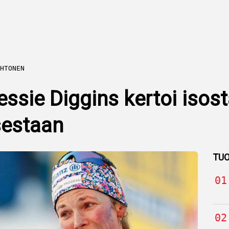
HTONEN
ssie Diggins kertoi isos
estaan
TUO