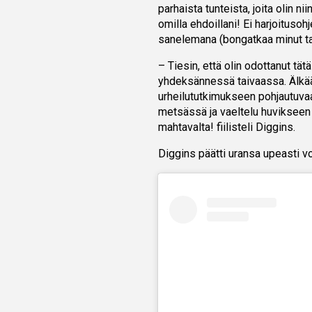
parhaista tunteista, joita olin ni
omilla ehdoillani! Ei harjoituso
sanelemana (bongatkaa minut tans
– Tiesin, että olin odottanut tät
yhdeksännessä taivaassa. Älkää
urheilututkimukseen pohjautuvaa
metsässä ja vaeltelu huvikseen 
mahtavalta! fiilisteli Diggins.
Diggins päätti uransa upeasti v