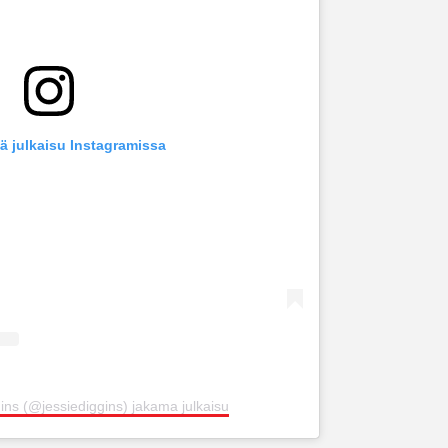
ä julkaisu Instagramissa
ins (@jessiediggins) jakama julkaisu