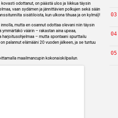
in kovasti odottanut, on päästä ulos ja liikkua täysin
hjelmaa, vaan sydämen ja jännittävien polkujen sekä sään
situnnilta sisätiloista, kun ulkona tihuaa ja on kylmä)!
ä innolla, mutta en osannut odottaa olevani niin täysin
 ymmärtäkö väärin – rakastan aina upeaa,
 harjoitusohjelmaa – mutta spontaani spurttailu
on palannut elämääni 20 vuoden jälkeen, ja se tuntuu
oittamalla maailmancupin kokonaiskilpailun.