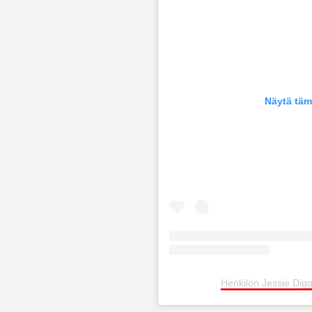
Näytä täm
Henkilön Jessie Digg