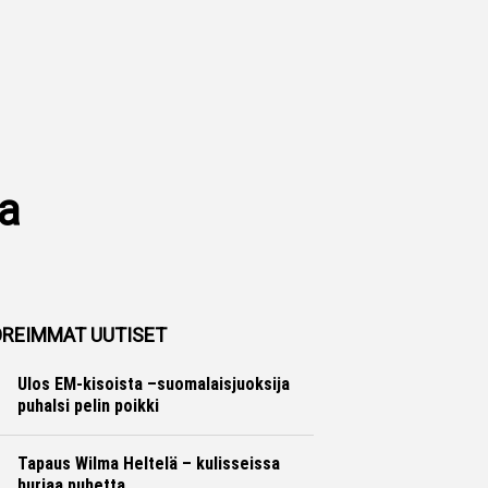
ta
REIMMAT UUTISET
Ulos EM-kisoista –suomalaisjuoksija
puhalsi pelin poikki
Yleisurheilu
Marko Lehtonen
Tapaus Wilma Heltelä – kulisseissa
hurjaa puhetta