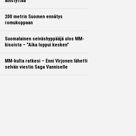
ällistyttää
200 metrin Suomen ennätys
romukoppaan
Suomalainen seiväshyppääjä ulos MM-
kisoista – ”Aika loppui kesken”
MM-kulta ratkesi – Enni Virjonen lähetti
selvän viestin Saga Vanniselle