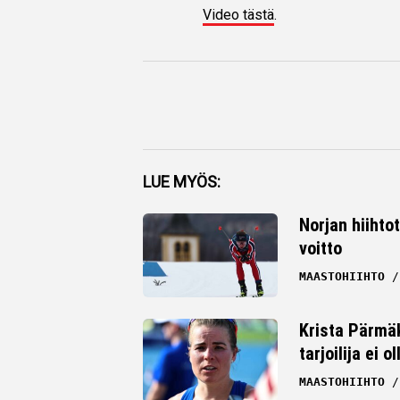
Video tästä
.
Facebook
LUE MYÖS:
Twitter
Norjan hiihto
voitto
Whatsapp
MAASTOHIIHTO
Krista Pärmäk
tarjoilija ei
MAASTOHIIHTO