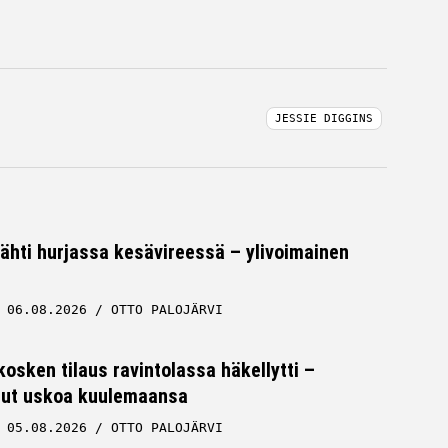
JESSIE DIGGINS
tähti hurjassa kesävireessä – ylivoimainen
06.08.2026
OTTO PALOJÄRVI
osken tilaus ravintolassa häkellytti –
 ollut uskoa kuulemaansa
05.08.2026
OTTO PALOJÄRVI