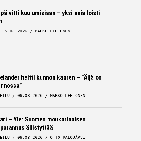
päivitti kuulumisiaan – yksi asia loisti
n
05.08.2026
MARKO LEHTONEN
Helander heitti kunnon kaaren – ”Äijä on
unnossa”
EILU
06.08.2026
MARKO LEHTONEN
ari – Yle: Suomen moukarinaisen
parannus ällistyttää
EILU
06.08.2026
OTTO PALOJÄRVI