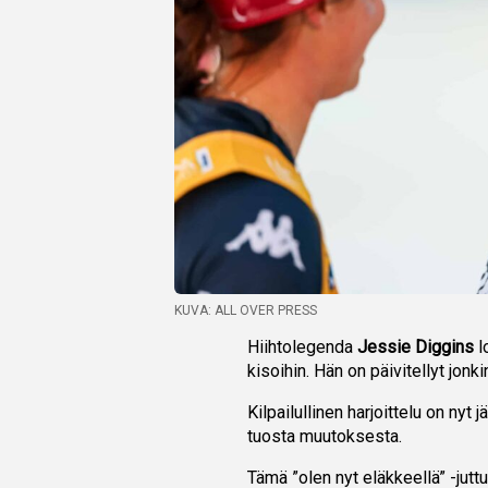
KUVA: ALL OVER PRESS
Hiihtolegenda
Jessie Diggins
l
kisoihin. Hän on päivitellyt jo
Kilpailullinen harjoittelu on nyt
tuosta muutoksesta.
Tämä ”olen nyt eläkkeellä” -jutt