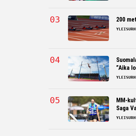
200 me
YLEISURH
Suomala
”Aika l
YLEISURH
MM-kult
Saga Va
YLEISURH