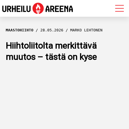
OLYMPIALAISET
MAASTOHIIHTO
28.05.2026
MARKO LEHTONEN
MAASTOHIIHTO
Hiihtoliitolta merkittävä
muutos – tästä on kyse
AMPUMAHIIHTO
YLEISURHEILU
MUUT LAJIT