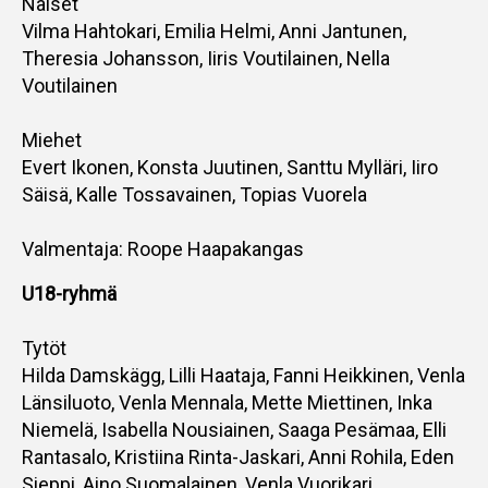
Naiset
Vilma Hahtokari, Emilia Helmi, Anni Jantunen,
Theresia Johansson, Iiris Voutilainen, Nella
Voutilainen
Miehet
Evert Ikonen, Konsta Juutinen, Santtu Mylläri, Iiro
Säisä, Kalle Tossavainen, Topias Vuorela
Valmentaja: Roope Haapakangas
U18-ryhmä
Tytöt
Hilda Damskägg, Lilli Haataja, Fanni Heikkinen, Venla
Länsiluoto, Venla Mennala, Mette Miettinen, Inka
Niemelä, Isabella Nousiainen, Saaga Pesämaa, Elli
Rantasalo, Kristiina Rinta-Jaskari, Anni Rohila, Eden
Sieppi, Aino Suomalainen, Venla Vuorikari