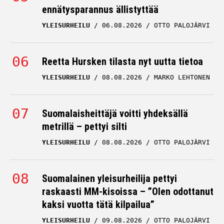
ennätysparannus ällistyttää
YLEISURHEILU
06.08.2026
OTTO PALOJÄRVI
Reetta Hursken tilasta nyt uutta tietoa
YLEISURHEILU
08.08.2026
MARKO LEHTONEN
Suomalaisheittäjä voitti yhdeksällä
metrillä – pettyi silti
YLEISURHEILU
08.08.2026
OTTO PALOJÄRVI
Suomalainen yleisurheilija pettyi
raskaasti MM-kisoissa – ”Olen odottanut
kaksi vuotta tätä kilpailua”
YLEISURHEILU
09.08.2026
OTTO PALOJÄRVI