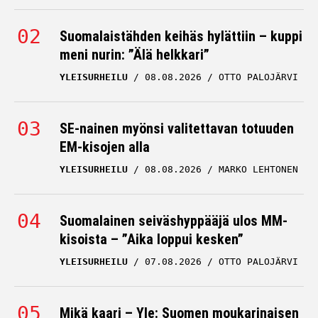
Suomalaistähden keihäs hylättiin – kuppi
meni nurin: ”Älä helkkari”
YLEISURHEILU
08.08.2026
OTTO PALOJÄRVI
SE-nainen myönsi valitettavan totuuden
EM-kisojen alla
YLEISURHEILU
08.08.2026
MARKO LEHTONEN
Suomalainen seiväshyppääjä ulos MM-
kisoista – ”Aika loppui kesken”
YLEISURHEILU
07.08.2026
OTTO PALOJÄRVI
Mikä kaari – Yle: Suomen moukarinaisen