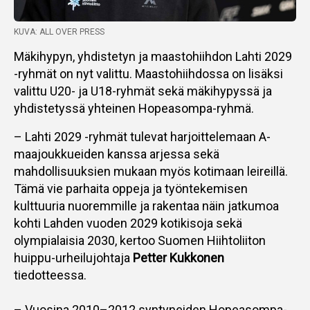
KUVA: ALL OVER PRESS
Mäkihypyn, yhdistetyn ja maastohiihdon Lahti 2029
-ryhmät on nyt valittu. Maastohiihdossa on lisäksi
valittu U20- ja U18-ryhmät sekä mäkihypyssä ja
yhdistetyssä yhteinen Hopeasompa-ryhmä.
– Lahti 2029 -ryhmät tulevat harjoittelemaan A-
maajoukkueiden kanssa arjessa sekä
mahdollisuuksien mukaan myös kotimaan leireillä.
Tämä vie parhaita oppeja ja työntekemisen
kulttuuria nuoremmille ja rakentaa näin jatkumoa
kohti Lahden vuoden 2029 kotikisoja sekä
olympialaisia 2030, kertoo Suomen Hiihtoliiton
huippu-urheilujohtaja
Petter Kukkonen
tiedotteessa.
– Vuosina 2010–2012 syntyneiden Hopeasompa-