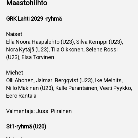
M
aastohiihto
GRK Lahti 2029 -ryhmä
Naiset
Ella Noora Haapalehto (U23), Silva Kemppi (U23),
Nora Kytäjä (U23), Tiia Olkkonen, Selene Rossi
(U23), Elsa Torvinen
Miehet
Olli Ahonen, Jalmari Bergqvist (U23), Ike Melnits,
Niilo Mäkinen (U23), Kalle Parantainen, Veeti Pyykkö,
Eero Rantala
Valmentaja: Jussi Piirainen
St1-ryhmä (U20)