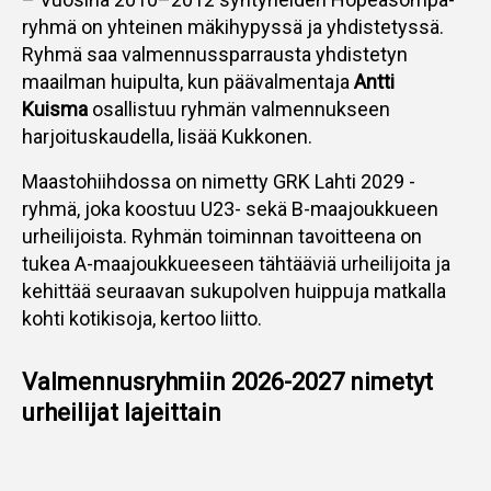
ryhmä on yhteinen mäkihypyssä ja yhdistetyssä.
Ryhmä saa valmennussparrausta yhdistetyn
maailman huipulta, kun päävalmentaja
Antti
Kuisma
osallistuu ryhmän valmennukseen
harjoituskaudella, lisää Kukkonen.
Maastohiihdossa on nimetty GRK Lahti 2029 -
ryhmä, joka koostuu U23- sekä B-maajoukkueen
urheilijoista. Ryhmän toiminnan tavoitteena on
tukea A-maajoukkueeseen tähtääviä urheilijoita ja
kehittää seuraavan sukupolven huippuja matkalla
kohti kotikisoja, kertoo liitto.
Valmennusryhmiin 2026-2027 nimetyt
urheilijat lajeittain