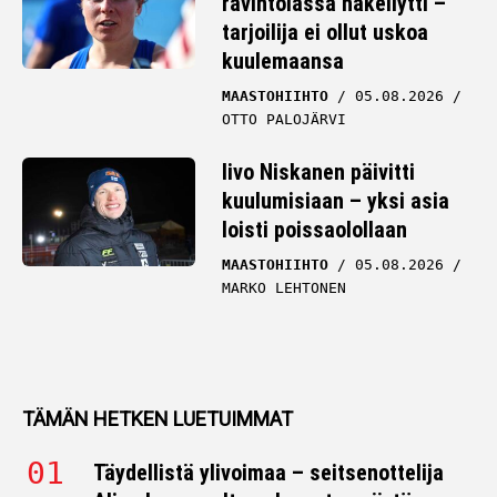
ravintolassa häkellytti –
tarjoilija ei ollut uskoa
kuulemaansa
MAASTOHIIHTO
05.08.2026
OTTO PALOJÄRVI
Iivo Niskanen päivitti
kuulumisiaan – yksi asia
loisti poissaolollaan
MAASTOHIIHTO
05.08.2026
MARKO LEHTONEN
TÄMÄN HETKEN LUETUIMMAT
Täydellistä ylivoimaa – seitsenottelija