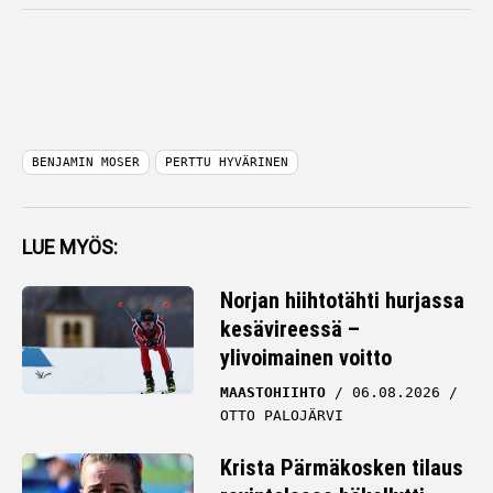
BENJAMIN MOSER
PERTTU HYVÄRINEN
LUE MYÖS:
Norjan hiihtotähti hurjassa
kesävireessä –
ylivoimainen voitto
MAASTOHIIHTO
06.08.2026
OTTO PALOJÄRVI
Krista Pärmäkosken tilaus