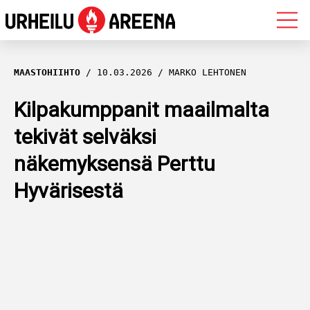
OLYMPIALAISET
MAASTOHIIHTO
10.03.2026
MARKO LEHTONEN
MAASTOHIIHTO
Kilpakumppanit maailmalta
tekivät selväksi
AMPUMAHIIHTO
näkemyksensä Perttu
YLEISURHEILU
Hyvärisestä
MUUT LAJIT