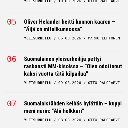
YLEISURHEILU
10.08.2026
OTTO PALOJÄRVI
Oliver Helander heitti kunnon kaaren –
”Äijä on mitalikunnossa”
YLEISURHEILU
06.08.2026
MARKO LEHTONEN
Suomalainen yleisurheilija pettyi
raskaasti MM-kisoissa – ”Olen odottanut
kaksi vuotta tätä kilpailua”
YLEISURHEILU
09.08.2026
OTTO PALOJÄRVI
Suomalaistähden keihäs hylättiin – kuppi
meni nurin: ”Älä helkkari”
YLEISURHEILU
08.08.2026
OTTO PALOJÄRVI