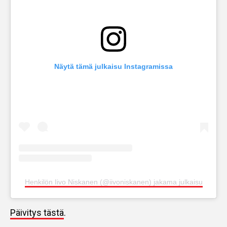
Näytä tämä julkaisu Instagramissa
Henkilön Iivo Niskanen (@iivoniskanen) jakama julkaisu
Päivitys tästä
.