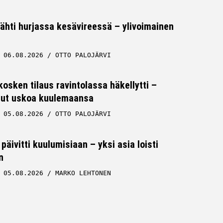
tähti hurjassa kesävireessä – ylivoimainen
06.08.2026
OTTO PALOJÄRVI
osken tilaus ravintolassa häkellytti –
 ollut uskoa kuulemaansa
05.08.2026
OTTO PALOJÄRVI
päivitti kuulumisiaan – yksi asia loisti
n
05.08.2026
MARKO LEHTONEN