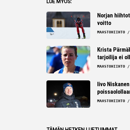
LUE MYÖS:
Twitter
Norjan hiihto
voitto
Whatsapp
MAASTOHIIHTO
Krista Pärmäk
tarjoilija ei
MAASTOHIIHTO
Iivo Niskanen 
poissaolollaa
MAASTOHIIHTO
TÄMÄN HETKEN LUETUIMMAT