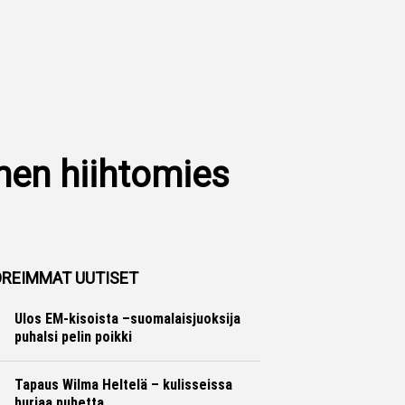
men hiihtomies
REIMMAT UUTISET
Ulos EM-kisoista –suomalaisjuoksija
puhalsi pelin poikki
Yleisurheilu
Marko Lehtonen
Tapaus Wilma Heltelä – kulisseissa
hurjaa puhetta