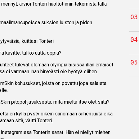
mennyt, arvioi Tonteri huoltotiimin tekemistä tällä
n maailmancupeissa suksien luiston ja pidon
tyväisiä, kuittasi Tonteri.
a kävitte, tuliko uutta oppia?
suhteet tulevat olemaan olympialaisissa ihan erilaiset
ssä ei varmaan ihan hirveästi ole hyötyä siihen.
omSkin kohusukset, joista on povattu jopa salaista
lle.
in pitopohjasuksesta, mitä mieltä itse olet siitä?
 että en kyllä pysty oikein sanomaan siihen juuta eikä
amaan sitä, väitti Tonteri.
Instagramissa Tonterin sanat. Hän ei niellyt miehen