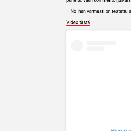
puheita, vaan kommentoi julkais
– No ihan varmasti on testattu 
Video tästä
.
Näytä täm