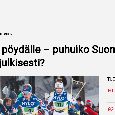
HTONEN
n pöydälle – puhuiko Suo
ulkisesti?
TUO