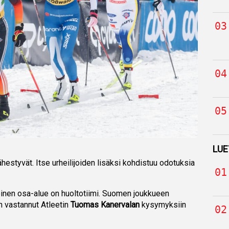
LUE
ähestyvät. Itse urheilijoiden lisäksi kohdistuu odotuksia
oinen osa-alue on huoltotiimi. Suomen joukkueen
 vastannut Atleetin
Tuomas Kanervalan
kysymyksiin