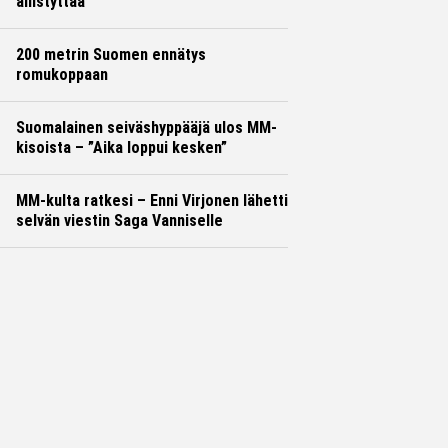
ällistyttää
200 metrin Suomen ennätys
romukoppaan
Suomalainen seiväshyppääjä ulos MM-
kisoista – ”Aika loppui kesken”
MM-kulta ratkesi – Enni Virjonen lähetti
selvän viestin Saga Vanniselle