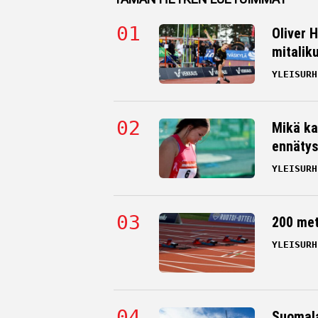
Oliver 
mitalik
YLEISURH
Mikä ka
ennätys
YLEISURH
200 me
YLEISURH
Suomala