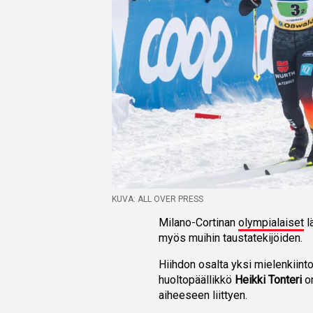
KUVA: ALL OVER PRESS
Milano-Cortinan
olympialaiset
l
myös muihin taustatekijöiden.
Hiihdon osalta yksi mielenkiint
huoltopäällikkö
Heikki Tonteri
on
aiheeseen liittyen.