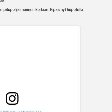
ua.
se pitopohja moneen kertaan. Eipäs nyt höpötellä.
ä julkaisu Instagramissa