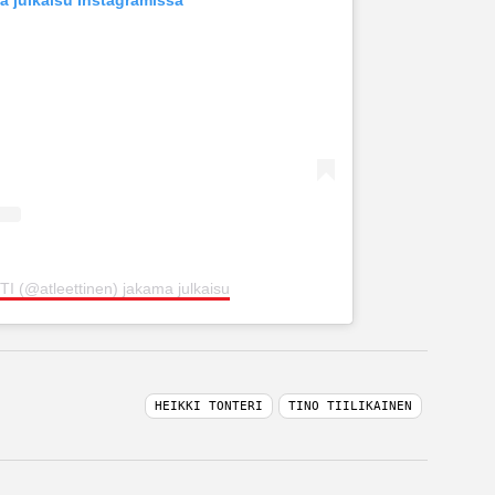
I (@atleettinen) jakama julkaisu
HEIKKI TONTERI
TINO TIILIKAINEN