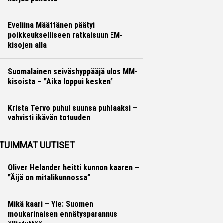
Yleisurheilu
Marko Lehtonen
Eveliina Määttänen päätyi
poikkeukselliseen ratkaisuun EM-
kisojen alla
Yleisurheilu
Marko Lehtonen
Suomalainen seiväshyppääjä ulos MM-
kisoista – ”Aika loppui kesken”
Yleisurheilu
Otto Palojärvi
Krista Tervo puhui suunsa puhtaaksi –
vahvisti ikävän totuuden
Yleisurheilu
Otto Palojärvi
TUIMMAT UUTISET
Oliver Helander heitti kunnon kaaren –
”Äijä on mitalikunnossa”
Mikä kaari – Yle: Suomen
moukarinaisen ennätysparannus