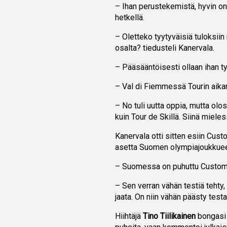
– Ihan perustekemistä, hyvin on 
hetkellä.
– Oletteko tyytyväisiä tuloksii
osalta? tiedusteli Kanervala.
– Pääsääntöisesti ollaan ihan tyy
– Val di Fiemmessä Tourin aikan
– No tuli uutta oppia, mutta olo
kuin Tour de Skillä. Siinä miele
Kanervala otti sitten esiin Cust
asetta Suomen olympiajoukkuee
– Suomessa on puhuttu CustomSk
– Sen verran vähän testiä tehty,
jaata. On niin vähän päästy testa
Hiihtäjä
Tino Tiilikainen
bongasi 