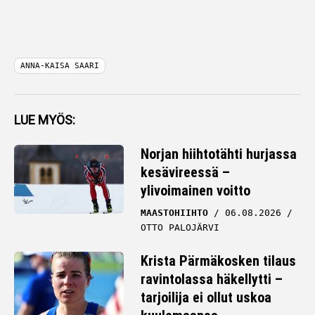
ANNA-KAISA SAARI
LUE MYÖS:
Norjan hiihtotähti hurjassa
kesävireessä –
ylivoimainen voitto
MAASTOHIIHTO
06.08.2026
OTTO PALOJÄRVI
Krista Pärmäkosken tilaus
ravintolassa häkellytti –
tarjoilija ei ollut uskoa