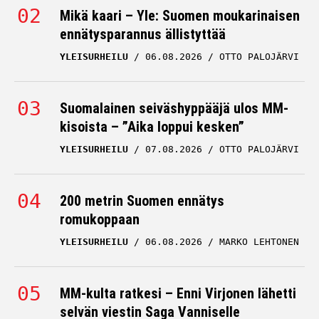
Mikä kaari – Yle: Suomen moukarinaisen
ennätysparannus ällistyttää
YLEISURHEILU
06.08.2026
OTTO PALOJÄRVI
Suomalainen seiväshyppääjä ulos MM-
kisoista – ”Aika loppui kesken”
YLEISURHEILU
07.08.2026
OTTO PALOJÄRVI
200 metrin Suomen ennätys
romukoppaan
YLEISURHEILU
06.08.2026
MARKO LEHTONEN
MM-kulta ratkesi – Enni Virjonen lähetti
selvän viestin Saga Vanniselle