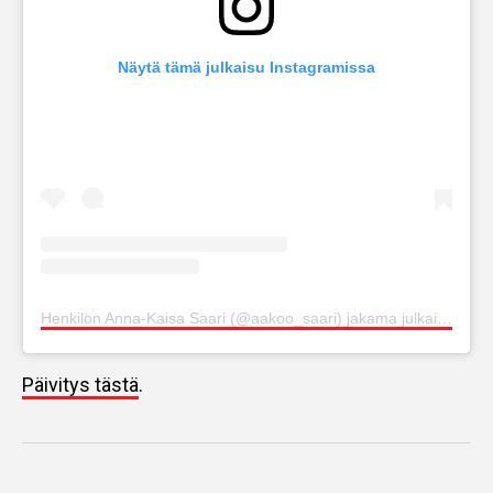
Näytä tämä julkaisu Instagramissa
Henkilön Anna-Kaisa Saari (@aakoo_saari) jakama julkaisu
Päivitys tästä
.