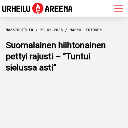
OLYMPIALAISET
MAASTOHIIHTO
29.03.2026
MARKO LEHTONEN
MAASTOHIIHTO
Suomalainen hiihtonainen
pettyi rajusti – ”Tuntui
AMPUMAHIIHTO
sielussa asti”
YLEISURHEILU
MUUT LAJIT