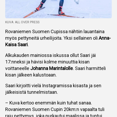
KUVA: ALL OVER PRESS
Rovaniemen Suomen Cupissa nähtiin lauantaina
myös pettyneitä urheilijoita. Yksi sellainen oli
Anna-
Kaisa Saari
.
Alkukauden mainiossa iskussa ollut Saari jäi
17:nneksi ja hävisi kolme minuuttia kisan
voittaneelle
Johanna Marintalolle
. Saari harmitteli
kisan jälkeen kalustoaan.
Saari kirjoitti vielä Instagramissa kisasta ja sen
jälkeisistä tunnelmistaan.
– Kuva kertoo enemmän kuin tuhat sanaa.
Rovaniemen Suomen Cupin 20km:n vapaalta tuli
raju pettymys, joka purkautui maalissa ja tuntui