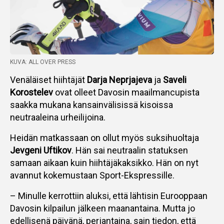
KUVA: ALL OVER PRESS
Venäläiset hiihtäjät
Darja Neprjajeva
ja
Saveli
Korostelev
ovat olleet Davosin maailmancupista
saakka mukana kansainvälisissä kisoissa
neutraaleina urheilijoina.
Heidän matkassaan on ollut myös suksihuoltaja
Jevgeni Uftikov
. Hän sai neutraalin statuksen
samaan aikaan kuin hiihtäjäkaksikko. Hän on nyt
avannut kokemustaan Sport-Ekspressille.
– Minulle kerrottiin aluksi, että lähtisin Eurooppaan
Davosin kilpailun jälkeen maanantaina. Mutta jo
edellisenä päivänä, perjantaina, sain tiedon, että