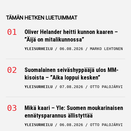
TÄMÄN HETKEN LUETUIMMAT
Oliver Helander heitti kunnon kaaren –
”Äijä on mitalikunnossa”
YLEISURHEILU
06.08.2026
MARKO LEHTONEN
Suomalainen seiväshyppääjä ulos MM-
kisoista – ”Aika loppui kesken”
YLEISURHEILU
07.08.2026
OTTO PALOJÄRVI
Mikä kaari – Yle: Suomen moukarinaisen
ennätysparannus ällistyttää
YLEISURHEILU
06.08.2026
OTTO PALOJÄRVI