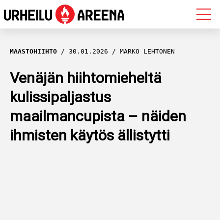
OLYMPIALAISET
MAASTOHIIHTO
30.01.2026
MARKO LEHTONEN
MAASTOHIIHTO
Venäjän hiihtomieheltä
kulissipaljastus
AMPUMAHIIHTO
maailmancupista – näiden
YLEISURHEILU
ihmisten käytös ällistytti
MUUT LAJIT