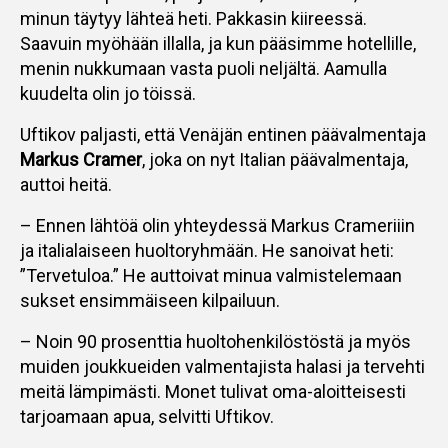
minun täytyy lähteä heti. Pakkasin kiireessä.
Saavuin myöhään illalla, ja kun pääsimme hotellille,
menin nukkumaan vasta puoli neljältä. Aamulla
kuudelta olin jo töissä.
Uftikov paljasti, että Venäjän entinen päävalmentaja
Markus Cramer
, joka on nyt Italian päävalmentaja,
auttoi heitä.
– Ennen lähtöä olin yhteydessä Markus Crameriiin
ja italialaiseen huoltoryhmään. He sanoivat heti:
”Tervetuloa.” He auttoivat minua valmistelemaan
sukset ensimmäiseen kilpailuun.
– Noin 90 prosenttia huoltohenkilöstöstä ja myös
muiden joukkueiden valmentajista halasi ja tervehti
meitä lämpimästi. Monet tulivat oma-aloitteisesti
tarjoamaan apua, selvitti Uftikov.