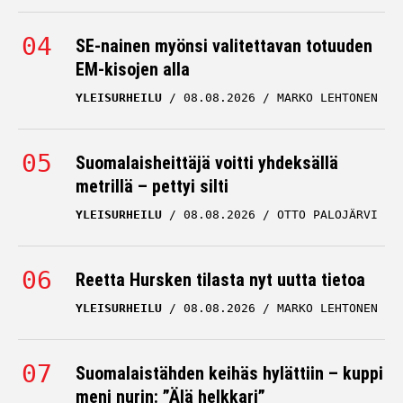
SE-nainen myönsi valitettavan totuuden
EM-kisojen alla
YLEISURHEILU
08.08.2026
MARKO LEHTONEN
Suomalaisheittäjä voitti yhdeksällä
metrillä – pettyi silti
YLEISURHEILU
08.08.2026
OTTO PALOJÄRVI
Reetta Hursken tilasta nyt uutta tietoa
YLEISURHEILU
08.08.2026
MARKO LEHTONEN
Suomalaistähden keihäs hylättiin – kuppi
meni nurin: ”Älä helkkari”