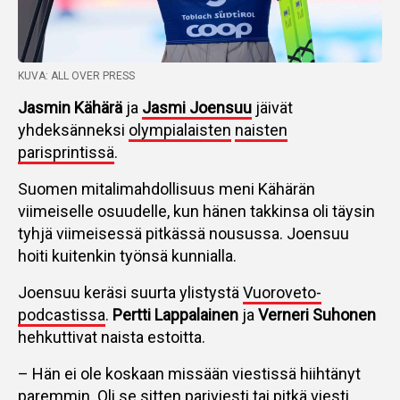
KUVA: ALL OVER PRESS
Jasmin Kähärä
ja
Jasmi Joensuu
jäivät
yhdeksänneksi
olympialaisten
naisten
parisprintissä
.
Suomen mitalimahdollisuus meni Kähärän
viimeiselle osuudelle, kun hänen takkinsa oli täysin
tyhjä viimeisessä pitkässä nousussa. Joensuu
hoiti kuitenkin työnsä kunnialla.
Joensuu keräsi suurta ylistystä
Vuoroveto-
podcastissa
.
Pertti Lappalainen
ja
Verneri Suhonen
hehkuttivat naista estoitta.
– Hän ei ole koskaan missään viestissä hiihtänyt
paremmin. Oli se sitten pariviesti tai pitkä viesti.