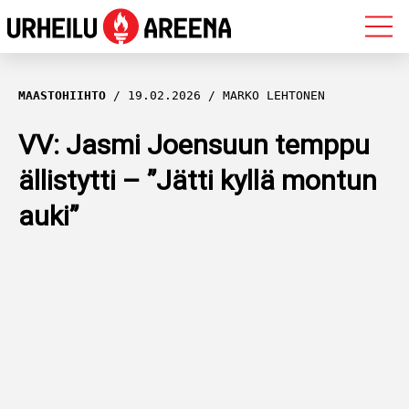
OLYMPIALAISET
MAASTOHIIHTO
19.02.2026
MARKO LEHTONEN
MAASTOHIIHTO
VV: Jasmi Joensuun temppu
ällistytti – ”Jätti kyllä montun
AMPUMAHIIHTO
auki”
YLEISURHEILU
MUUT LAJIT