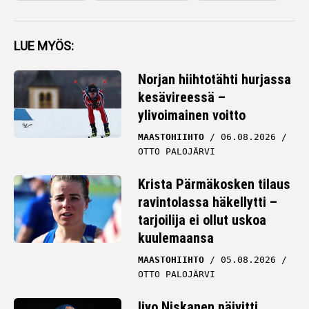
LUE MYÖS:
Norjan hiihtotähti hurjassa
kesävireessä –
ylivoimainen voitto
MAASTOHIIHTO
06.08.2026
OTTO PALOJÄRVI
Krista Pärmäkosken tilaus
ravintolassa häkellytti –
tarjoilija ei ollut uskoa
kuulemaansa
MAASTOHIIHTO
05.08.2026
OTTO PALOJÄRVI
Iivo Niskanen päivitti