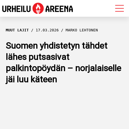
OLYMPIALAISET
MUUT LAJIT
17.03.2026
MARKO LEHTONEN
MAASTOHIIHTO
Suomen yhdistetyn tähdet
lähes putsasivat
AMPUMAHIIHTO
palkintopöydän – norjalaiselle
YLEISURHEILU
jäi luu käteen
MUUT LAJIT