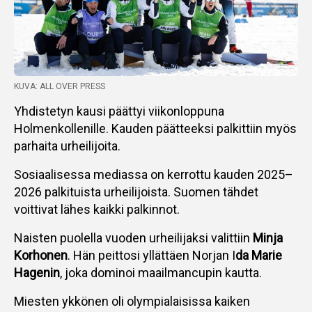
KUVA: ALL OVER PRESS
Yhdistetyn kausi päättyi viikonloppuna
Holmenkollenille. Kauden päätteeksi palkittiin myös
parhaita urheilijoita.
Sosiaalisessa mediassa on kerrottu kauden 2025–
2026 palkituista urheilijoista. Suomen tähdet
voittivat lähes kaikki palkinnot.
Naisten puolella vuoden urheilijaksi valittiin
Minja
Korhonen
. Hän peittosi yllättäen Norjan I
da Marie
Hagenin
, joka dominoi maailmancupin kautta.
Miesten ykkönen oli olympialaisissa kaiken