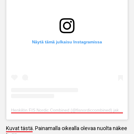
Näytä tämä julkaisu Instagramissa
Henkilön FIS Nordic Combined (@fisnordiccombined) jakama julkaisu
Kuvat tästä
. Painamalla oikealla olevaa nuolta näkee