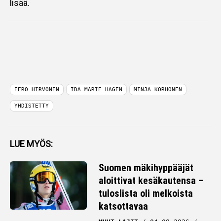
lisää.
EERO HIRVONEN
IDA MARIE HAGEN
MINJA KORHONEN
YHDISTETTY
LUE MYÖS:
Suomen mäkihyppääjät
aloittivat kesäkautensa –
tuloslista oli melkoista
katsottavaa