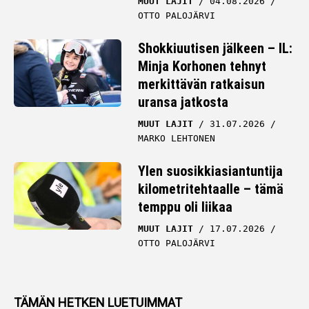
MUUT LAJIT
04.08.2026
OTTO PALOJÄRVI
Shokkiuutisen jälkeen – IL:
Minja Korhonen tehnyt
merkittävän ratkaisun
uransa jatkosta
MUUT LAJIT
31.07.2026
MARKO LEHTONEN
Ylen suosikkiasiantuntija
kilometritehtaalle – tämä
temppu oli liikaa
MUUT LAJIT
17.07.2026
OTTO PALOJÄRVI
TÄMÄN HETKEN LUETUIMMAT