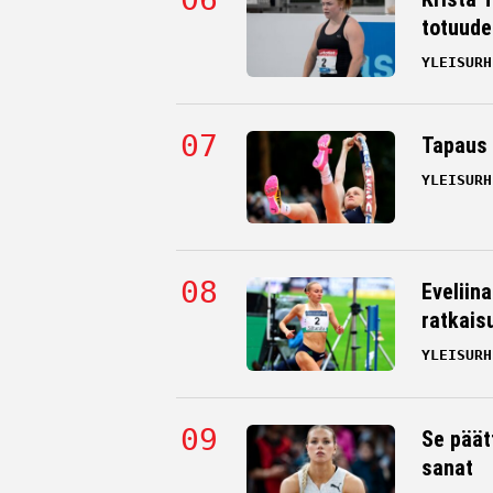
totuude
YLEISURH
Tapaus 
YLEISURH
Eveliin
ratkais
YLEISURH
Se päät
sanat