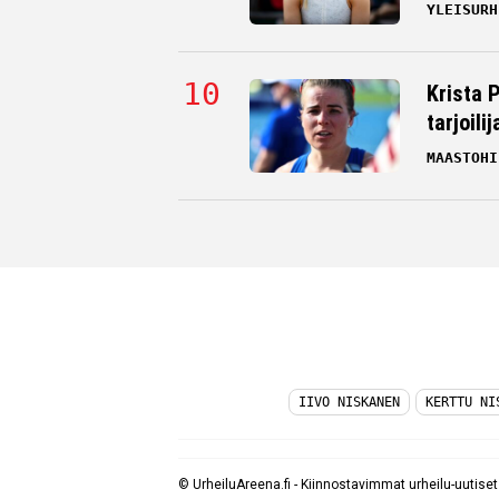
YLEISURH
Krista 
tarjoili
MAASTOHI
IIVO NISKANEN
KERTTU NI
© UrheiluAreena.fi - Kiinnostavimmat urheilu-uutise