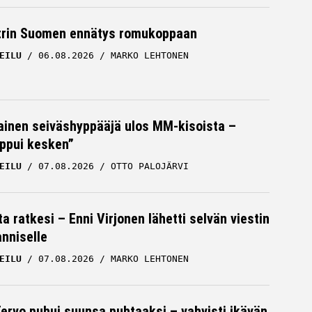
trin Suomen ennätys romukoppaan
EILU
06.08.2026
MARKO LEHTONEN
inen seiväshyppääjä ulos MM-kisoista –
oppui kesken”
syi
Anne Kyllönen haukkui Iltalehden
EILU
07.08.2026
OTTO PALOJÄRVI
toimittajan pystyyn: ”Jossakin
varmaan menee raja?”
a ratkesi – Enni Virjonen lähetti selvän viestin
ANNE KYLLÖNEN
12.01.2026
nniselle
MARKO LEHTONEN
EILU
07.08.2026
MARKO LEHTONEN
Tervo puhui suunsa puhtaaksi – vahvisti ikävän