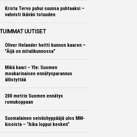
Krista Tervo puhui suunsa puhtaaksi –
vahvisti ikävän totuuden
Yleisurheilu
Otto Palojärvi
TUIMMAT UUTISET
Oliver Helander heitti kunnon kaaren –
”Äijä on mitalikunnossa”
Mikä kaari – Yle: Suomen
moukarinaisen ennätysparannus
ällistyttää
200 metrin Suomen ennätys
romukoppaan
Suomalainen seiväshyppääjä ulos MM-
kisoista – ”Aika loppui kesken”