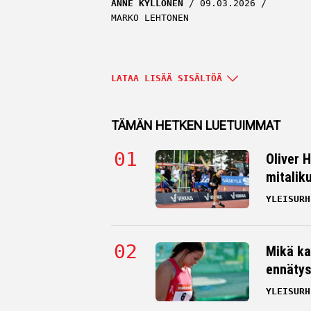
ANNE KYLLÖNEN
09.03.2026
MARKO LEHTONEN
LATAA LISÄÄ SISÄLTÖÄ
TÄMÄN HETKEN LUETUIMMAT
Oliver 
mitalik
YLEISURH
Paljastus: Suomalainen hiihtonain
Mikä ka
lausui selvät sanat Ylen selostajal
ennätys
ANNE KYLLÖNEN
01.02.2026
MARKO LEHTONEN
YLEISURH