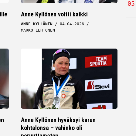
lle
Anne Kyllönen voitti kaikki
ANNE KYLLÖNEN
04.04.2026
MARKO LEHTONEN
en
Anne Kyllönen hyväksyi karun
n
kohtalonsa – vahinko oli
peruuttamaton