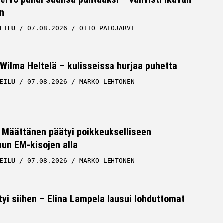
n
EILU
07.08.2026
OTTO PALOJÄRVI
Wilma Heltelä – kulisseissa hurjaa puhetta
EILU
07.08.2026
MARKO LEHTONEN
a Määttänen päätyi poikkeukselliseen
uun EM-kisojen alla
EILU
07.08.2026
MARKO LEHTONEN
tyi siihen – Elina Lampela lausui lohduttomat