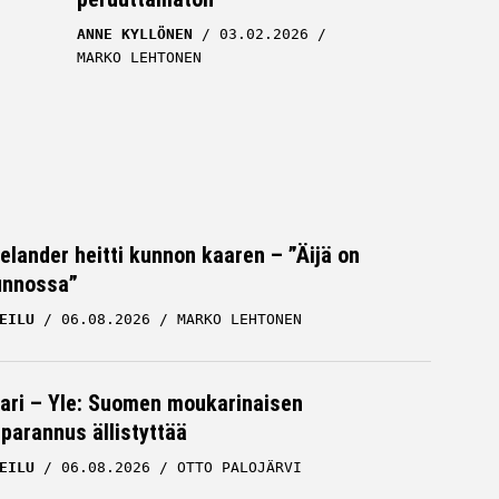
ANNE KYLLÖNEN
03.02.2026
MARKO LEHTONEN
Helander heitti kunnon kaaren – ”Äijä on
unnossa”
EILU
06.08.2026
MARKO LEHTONEN
en
Anne Kyllönen tuli tv-kuviin – saman
ari – Yle: Suomen moukarinaisen
le
tien kuultiin säälimättömät sanat
parannus ällistyttää
ANNE KYLLÖNEN
01.02.2026
MARKO LEHTONEN
EILU
06.08.2026
OTTO PALOJÄRVI