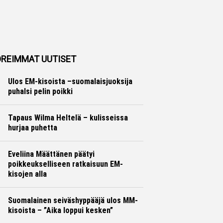
REIMMAT UUTISET
Ulos EM-kisoista –suomalaisjuoksija
puhalsi pelin poikki
Yleisurheilu
Marko Lehtonen
Tapaus Wilma Heltelä – kulisseissa
hurjaa puhetta
Yleisurheilu
Marko Lehtonen
Eveliina Määttänen päätyi
poikkeukselliseen ratkaisuun EM-
kisojen alla
Yleisurheilu
Marko Lehtonen
Suomalainen seiväshyppääjä ulos MM-
kisoista – ”Aika loppui kesken”
Yleisurheilu
Otto Palojärvi