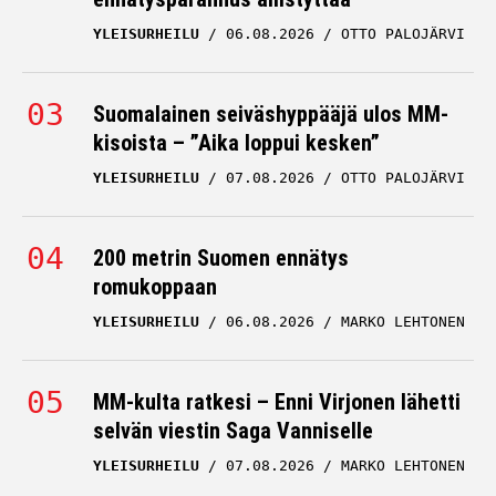
YLEISURHEILU
06.08.2026
OTTO PALOJÄRVI
Suomalainen seiväshyppääjä ulos MM-
kisoista – ”Aika loppui kesken”
YLEISURHEILU
07.08.2026
OTTO PALOJÄRVI
200 metrin Suomen ennätys
romukoppaan
YLEISURHEILU
06.08.2026
MARKO LEHTONEN
MM-kulta ratkesi – Enni Virjonen lähetti
selvän viestin Saga Vanniselle
YLEISURHEILU
07.08.2026
MARKO LEHTONEN