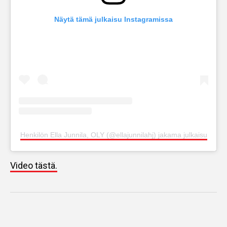
Näytä tämä julkaisu Instagramissa
Henkilön Ella Junnila, OLY (@ellajunnilahj) jakama julkaisu
Video tästä.