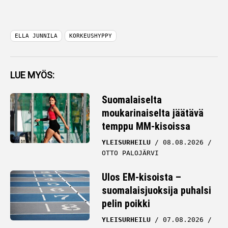
ELLA JUNNILA
KORKEUSHYPPY
LUE MYÖS:
Suomalaiselta
moukarinaiselta jäätävä
temppu MM-kisoissa
YLEISURHEILU
08.08.2026
OTTO PALOJÄRVI
Ulos EM-kisoista –
suomalaisjuoksija puhalsi
pelin poikki
YLEISURHEILU
07.08.2026