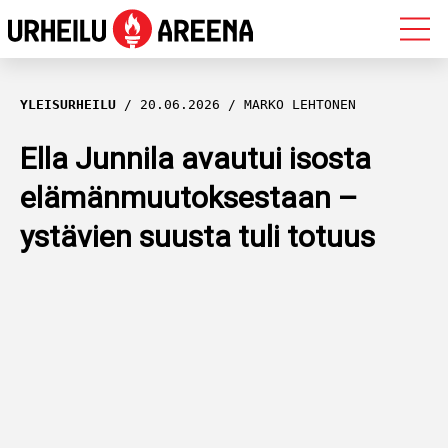
OLYMPIALAISET
YLEISURHEILU
20.06.2026
MARKO LEHTONEN
MAASTOHIIHTO
Ella Junnila avautui isosta
elämänmuutoksestaan –
AMPUMAHIIHTO
ystävien suusta tuli totuus
YLEISURHEILU
MUUT LAJIT