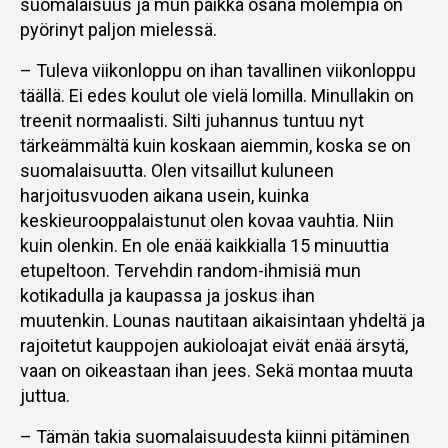
suomalaisuus ja mun paikka osana molempia on
pyörinyt paljon mielessä.
– Tuleva viikonloppu on ihan tavallinen viikonloppu
täällä. Ei edes koulut ole vielä lomilla. Minullakin on
treenit normaalisti. Silti juhannus tuntuu nyt
tärkeämmältä kuin koskaan aiemmin, koska se on
suomalaisuutta. Olen vitsaillut kuluneen
harjoitusvuoden aikana usein, kuinka
keskieurooppalaistunut olen kovaa vauhtia. Niin
kuin olenkin. En ole enää kaikkialla 15 minuuttia
etupeltoon. Tervehdin random-ihmisiä mun
kotikadulla ja kaupassa ja joskus ihan
muutenkin. Lounas nautitaan aikaisintaan yhdeltä ja
rajoitetut kauppojen aukioloajat eivät enää ärsytä,
vaan on oikeastaan ihan jees. Sekä montaa muuta
juttua.
– Tämän takia suomalaisuudesta kiinni pitäminen