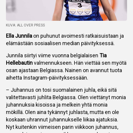
KUVA: ALL OVER PRESS
Ella Junnila
on puhunut avoimesti ratkaisuistaan ja
elämästään sosiaalisen median päivityksessä.
Junnila siirtyi viime vuonna belgialaisen
Tia
Hellebautin
valmennukseen. Hän viettää sen myötä
osan ajastaan Belgiassa. Nainen on avannut tuota
aihetta Instagram-päivityksessään.
– Juhannus on tosi suomalainen juhla, eikä sitä
valitettavasti juhlita Belgiassa. Olen viettänyt monia
juhannuksia kisoissa ja melkein yhtä monia
mökillä. Olen aina tykännyt juhlasta, mutta en ole
koskaan uhrannut juhannukselle liikaa ajatuksia.
Nyt kuitenkin viimeisen parin viikkoon juhannus,