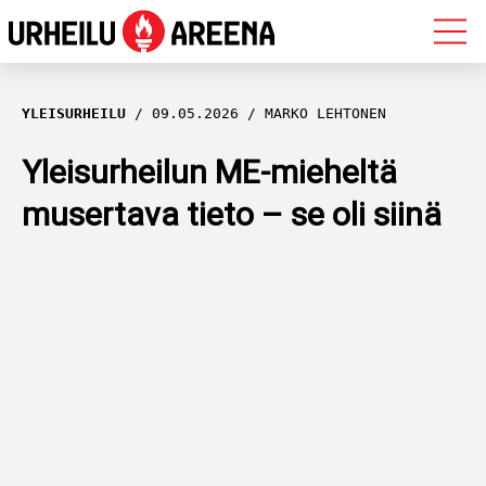
OLYMPIALAISET
YLEISURHEILU
09.05.2026
MARKO LEHTONEN
MAASTOHIIHTO
Yleisurheilun ME-mieheltä
musertava tieto – se oli siinä
AMPUMAHIIHTO
YLEISURHEILU
MUUT LAJIT