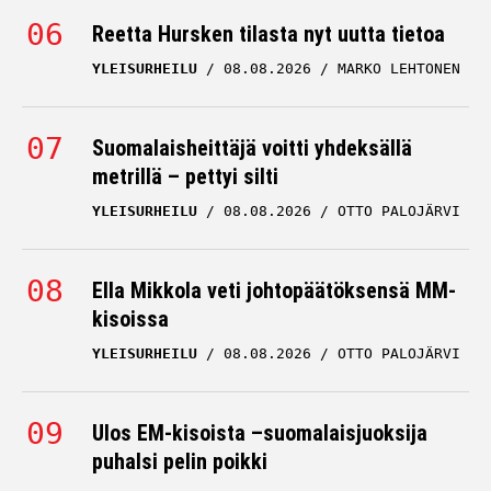
Reetta Hursken tilasta nyt uutta tietoa
YLEISURHEILU
08.08.2026
MARKO LEHTONEN
Suomalaisheittäjä voitti yhdeksällä
metrillä – pettyi silti
YLEISURHEILU
08.08.2026
OTTO PALOJÄRVI
Ella Mikkola veti johtopäätöksensä MM-
kisoissa
YLEISURHEILU
08.08.2026
OTTO PALOJÄRVI
Ulos EM-kisoista –suomalaisjuoksija
puhalsi pelin poikki