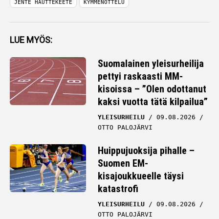
JENTE HAUTTEKEETE
KYMMENOTTELU
LUE MYÖS:
Suomalainen yleisurheilija
pettyi raskaasti MM-
kisoissa – ”Olen odottanut
kaksi vuotta tätä kilpailua”
YLEISURHEILU
09.08.2026
OTTO PALOJÄRVI
Huippujuoksija pihalle –
Suomen EM-
kisajoukkueelle täysi
katastrofi
YLEISURHEILU
09.08.2026
OTTO PALOJÄRVI