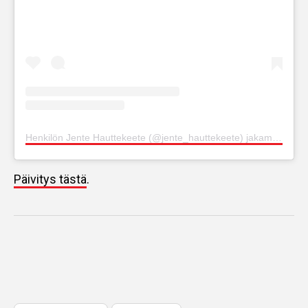
Henkilön Jente Hauttekeete (@jente_hauttekeete) jakama julkaisu
Päivitys tästä
.