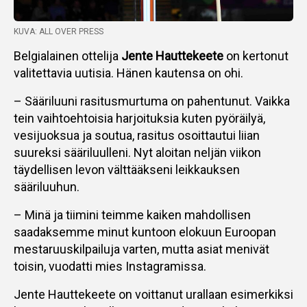
KUVA: ALL OVER PRESS
Belgialainen ottelija
Jente Hauttekeete
on kertonut
valitettavia uutisia. Hänen kautensa on ohi.
– Sääriluuni rasitusmurtuma on pahentunut. Vaikka
tein vaihtoehtoisia harjoituksia kuten pyöräilyä,
vesijuoksua ja soutuа, rasitus osoittautui liian
suureksi sääriluulleni. Nyt aloitan neljän viikon
täydellisen levon välttääkseni leikkauksen
sääriluuhun.
– Minä ja tiimini teimme kaiken mahdollisen
saadaksemme minut kuntoon elokuun Euroopan
mestaruuskilpailuja varten, mutta asiat menivät
toisin, vuodatti mies Instagramissa.
Jente Hauttekeete on voittanut urallaan esimerkiksi