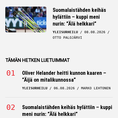
Suomalaistähden keihäs
hylättiin – kuppi meni
nurin: ”Älä helkkari”
YLEISURHEILU
08.08.2026
OTTO PALOJÄRVI
TÄMÄN HETKEN LUETUIMMAT
Oliver Helander heitti kunnon kaaren –
”Äijä on mitalikunnossa”
YLEISURHEILU
06.08.2026
MARKO LEHTONEN
Suomalaistähden keihäs hylättiin – kuppi
meni nurin: ”Älä helkkari”