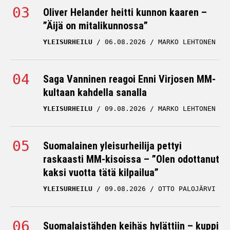
”Äijä on mitalikunnossa”
YLEISURHEILU
06.08.2026
MARKO LEHTONEN
Saga Vanninen reagoi Enni Virjosen MM-
kultaan kahdella sanalla
YLEISURHEILU
09.08.2026
MARKO LEHTONEN
Suomalainen yleisurheilija pettyi
raskaasti MM-kisoissa – ”Olen odottanut
kaksi vuotta tätä kilpailua”
YLEISURHEILU
09.08.2026
OTTO PALOJÄRVI
Suomalaistähden keihäs hylättiin – kuppi
meni nurin: ”Älä helkkari”