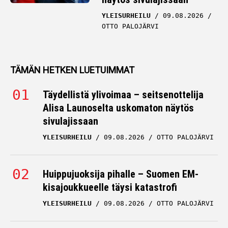
OTTO PALOJÄRVI
TÄMÄN HETKEN LUETUIMMAT
Täydellistä ylivoimaa – seitsenottelija
Alisa Launoselta uskomaton näytös
sivulajissaan
YLEISURHEILU
09.08.2026
OTTO PALOJÄRVI
Huippujuoksija pihalle – Suomen EM-
kisajoukkueelle täysi katastrofi
YLEISURHEILU
09.08.2026
OTTO PALOJÄRVI
Oliver Helander heitti kunnon kaaren –