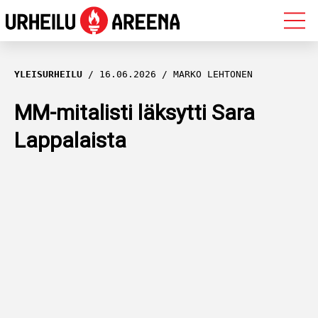
OLYMPIALAISET
YLEISURHEILU
16.06.2026
MARKO LEHTONEN
MAASTOHIIHTO
MM-mitalisti läksytti Sara
Lappalaista
AMPUMAHIIHTO
YLEISURHEILU
MUUT LAJIT