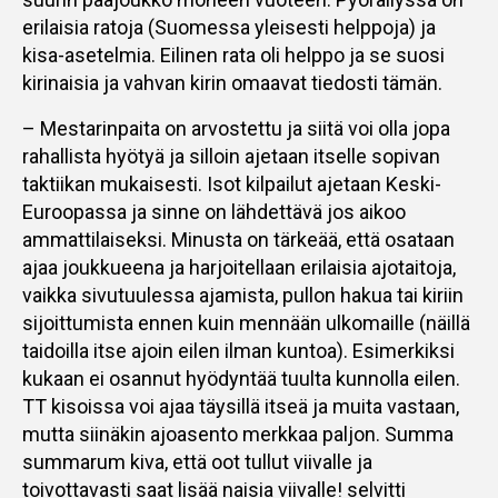
erilaisia ratoja (Suomessa yleisesti helppoja) ja
kisa-asetelmia. Eilinen rata oli helppo ja se suosi
kirinaisia ja vahvan kirin omaavat tiedosti tämän.
– Mestarinpaita on arvostettu ja siitä voi olla jopa
rahallista hyötyä ja silloin ajetaan itselle sopivan
taktiikan mukaisesti. Isot kilpailut ajetaan Keski-
Euroopassa ja sinne on lähdettävä jos aikoo
ammattilaiseksi. Minusta on tärkeää, että osataan
ajaa joukkueena ja harjoitellaan erilaisia ajotaitoja,
vaikka sivutuulessa ajamista, pullon hakua tai kiriin
sijoittumista ennen kuin mennään ulkomaille (näillä
taidoilla itse ajoin eilen ilman kuntoa). Esimerkiksi
kukaan ei osannut hyödyntää tuulta kunnolla eilen.
TT kisoissa voi ajaa täysillä itseä ja muita vastaan,
mutta siinäkin ajoasento merkkaa paljon. Summa
summarum kiva, että oot tullut viivalle ja
toivottavasti saat lisää naisia viivalle! selvitti