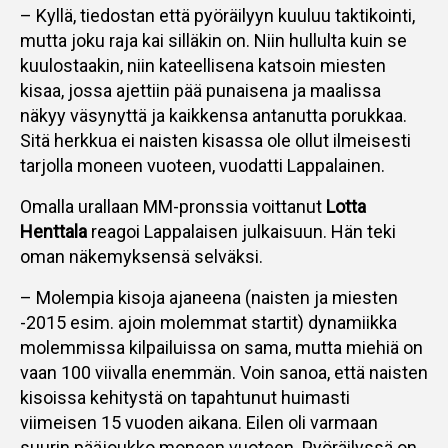
– Kyllä, tiedostan että pyöräilyyn kuuluu taktikointi,
mutta joku raja kai silläkin on. Niin hullulta kuin se
kuulostaakin, niin kateellisena katsoin miesten
kisaa, jossa ajettiin pää punaisena ja maalissa
näkyy väsynyttä ja kaikkensa antanutta porukkaa.
Sitä herkkua ei naisten kisassa ole ollut ilmeisesti
tarjolla moneen vuoteen, vuodatti Lappalainen.
Omalla urallaan MM-pronssia voittanut
Lotta
Henttala
reagoi Lappalaisen julkaisuun. Hän teki
oman näkemyksensä selväksi.
– Molempia kisoja ajaneena (naisten ja miesten
-2015 esim. ajoin molemmat startit) dynamiikka
molemmissa kilpailuissa on sama, mutta miehiä on
vaan 100 viivalla enemmän. Voin sanoa, että naisten
kisoissa kehitystä on tapahtunut huimasti
viimeisen 15 vuoden aikana. Eilen oli varmaan
suurin pääjoukko moneen vuoteen. Pyöräilyssä on