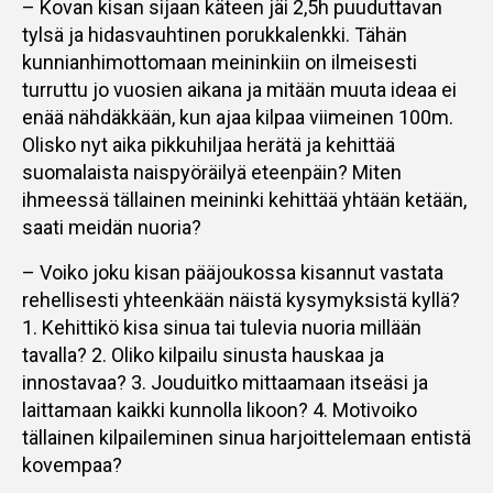
– Kovan kisan sijaan käteen jäi 2,5h puuduttavan
tylsä ja hidasvauhtinen porukkalenkki. Tähän
kunnianhimottomaan meininkiin on ilmeisesti
turruttu jo vuosien aikana ja mitään muuta ideaa ei
enää nähdäkkään, kun ajaa kilpaa viimeinen 100m.
Olisko nyt aika pikkuhiljaa herätä ja kehittää
suomalaista naispyöräilyä eteenpäin? Miten
ihmeessä tällainen meininki kehittää yhtään ketään,
saati meidän nuoria?
– Voiko joku kisan pääjoukossa kisannut vastata
rehellisesti yhteenkään näistä kysymyksistä kyllä?
1. Kehittikö kisa sinua tai tulevia nuoria millään
tavalla? 2. Oliko kilpailu sinusta hauskaa ja
innostavaa? 3. Jouduitko mittaamaan itseäsi ja
laittamaan kaikki kunnolla likoon? 4. Motivoiko
tällainen kilpaileminen sinua harjoittelemaan entistä
kovempaa?