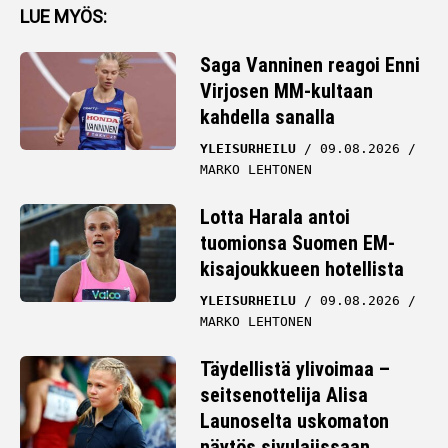
Saga Vanninen reagoi Enni
Virjosen MM-kultaan
kahdella sanalla
YLEISURHEILU
09.08.2026
MARKO LEHTONEN
Lotta Harala antoi
tuomionsa Suomen EM-
kisajoukkueen hotellista
YLEISURHEILU
09.08.2026
MARKO LEHTONEN
Täydellistä ylivoimaa –
seitsenottelija Alisa
Launoselta uskomaton
näytös sivulajissaan
YLEISURHEILU
09.08.2026