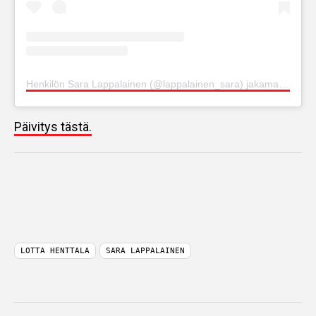
Henkilön Sara Lappalainen (@lappalainen_sara) jakama julkaisu
Päivitys tästä.
LOTTA HENTTALA
SARA LAPPALAINEN
LUE MYÖS: