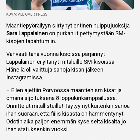
KUVA: ALL OVER PRESS
Maantiepyöräilyyn siirtynyt entinen huippujuoksija
Sara Lappalainen
on purkanut pettymystään SM-
kisojen tapahtumiin.
Vahvasti tänä vuonna kisoissa pärjännyt
Lappalainen ei yltänyt mitaleille SM-kisoissa.
Hänellä oli valittuja sanoja kisan jälkeen
Instagramissa.
– Eilen ajettiin Porvoossa maantien sm kisat ja
omana sijoituksena 8 loppukirikamppailussa.
Onnittelut mitallisteille! Täytyy nyt kuitenkin sanoa
ihan suoraan, että fiilis kisasta on hämmentynyt.
Odotin aika paljon enemmän kyseiseltä kisalta jo
ihan statuksenkin vuoksi.