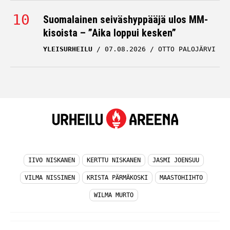
Suomalainen seiväshyppääjä ulos MM-
kisoista – ”Aika loppui kesken”
YLEISURHEILU
07.08.2026
OTTO PALOJÄRVI
IIVO NISKANEN
KERTTU NISKANEN
JASMI JOENSUU
VILMA NISSINEN
KRISTA PÄRMÄKOSKI
MAASTOHIIHTO
WILMA MURTO
© UrheiluAreena.fi - Kiinnostavimmat urheilu-uutiset 2026