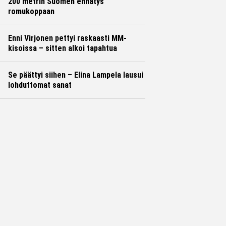
200 metrin Suomen ennätys
romukoppaan
Enni Virjonen pettyi raskaasti MM-
kisoissa – sitten alkoi tapahtua
Se päättyi siihen – Elina Lampela lausui
lohduttomat sanat