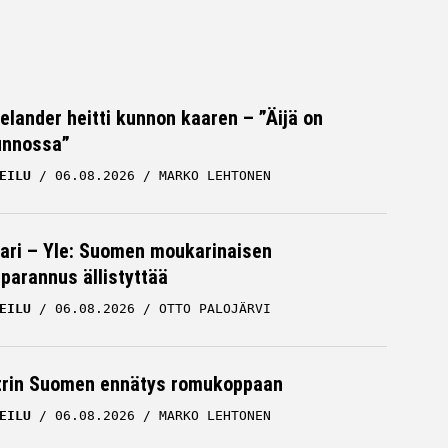
Helander heitti kunnon kaaren – ”Äijä on
unnossa”
EILU
06.08.2026
MARKO LEHTONEN
ari – Yle: Suomen moukarinaisen
parannus ällistyttää
EILU
06.08.2026
OTTO PALOJÄRVI
trin Suomen ennätys romukoppaan
EILU
06.08.2026
MARKO LEHTONEN