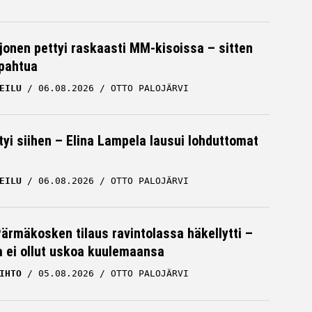
rjonen pettyi raskaasti MM-kisoissa – sitten
apahtua
EILU
06.08.2026
OTTO PALOJÄRVI
tyi siihen – Elina Lampela lausui lohduttomat
EILU
06.08.2026
OTTO PALOJÄRVI
Pärmäkosken tilaus ravintolassa häkellytti –
ja ei ollut uskoa kuulemaansa
IHTO
05.08.2026
OTTO PALOJÄRVI