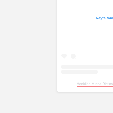
Näytä täm
Henkilön Minna Ristima