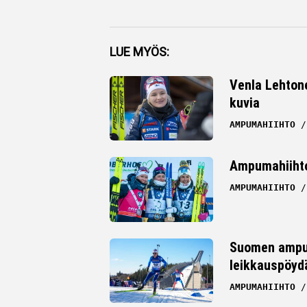
Facebook
LUE MYÖS:
Twitter
Venla Lehton
kuvia
Whatsapp
AMPUMAHIIHTO
Ampumahiihto
AMPUMAHIIHTO
Suomen ampum
leikkauspöydä
AMPUMAHIIHTO