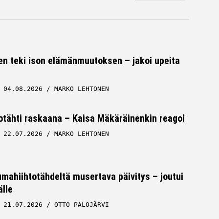
en teki ison elämänmuutoksen – jakoi upeita
04.08.2026
MARKO LEHTONEN
tähti raskaana – Kaisa Mäkäräinenkin reagoi
22.07.2026
MARKO LEHTONEN
ahiihtotähdeltä musertava päivitys – joutui
lle
21.07.2026
OTTO PALOJÄRVI