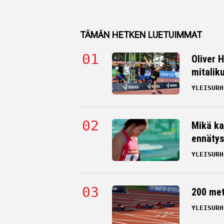
TÄMÄN HETKEN LUETUIMMAT
Oliver 
mitalik
YLEISURH
Mikä ka
ennätys
YLEISURH
200 me
YLEISURH