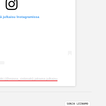
ä julkaisu Instagramissa
̈ki (@minna_ristimaki) jakama julkaisu
SONJA LEINAMO