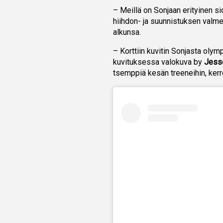
– Meillä on Sonjaan erityinen s
hiihdon- ja suunnistuksen valmen
alkunsa.
– Korttiin kuvitin Sonjasta oly
kuvituksessa valokuva by
Jess
tsemppiä kesän treeneihin, kerr