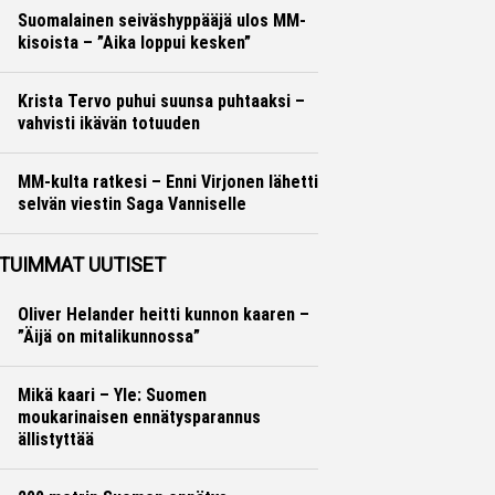
Suomalainen seiväshyppääjä ulos MM-
kisoista – ”Aika loppui kesken”
Yleisurheilu
Otto Palojärvi
Krista Tervo puhui suunsa puhtaaksi –
vahvisti ikävän totuuden
Yleisurheilu
Otto Palojärvi
MM-kulta ratkesi – Enni Virjonen lähetti
selvän viestin Saga Vanniselle
Yleisurheilu
Marko Lehtonen
TUIMMAT UUTISET
Oliver Helander heitti kunnon kaaren –
”Äijä on mitalikunnossa”
Mikä kaari – Yle: Suomen
moukarinaisen ennätysparannus
ällistyttää