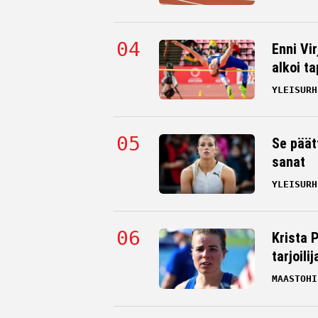
Enni Vi
alkoi t
YLEISURH
Se päät
sanat
YLEISURH
Krista 
tarjoili
MAASTOHI