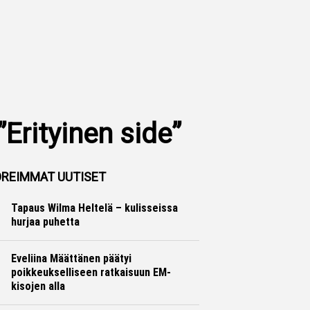
Erityinen side”
REIMMAT UUTISET
Tapaus Wilma Heltelä – kulisseissa
hurjaa puhetta
Yleisurheilu
Marko Lehtonen
Eveliina Määttänen päätyi
poikkeukselliseen ratkaisuun EM-
kisojen alla
Yleisurheilu
Marko Lehtonen