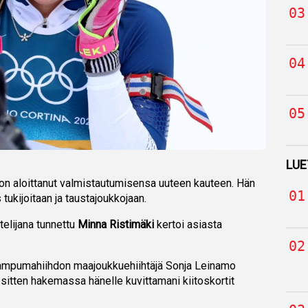
LUE
on aloittanut valmistautumisensa uuteen kauteen. Hän
tukijoitaan ja taustajoukkojaan.
telijana tunnettu
Minna Ristimäki
kertoi asiasta
n ampumahiihdon maajoukkuehiihtäjä Sonja Leinamo
sitten hakemassa hänelle kuvittamani kiitoskortit