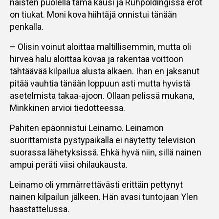
naisten puolella tämä kausi ja Ruhpoldingissa erot
on tiukat. Moni kova hiihtäjä onnistui tänään
penkalla.
– Olisin voinut aloittaa maltillisemmin, mutta oli
hirveä halu aloittaa kovaa ja rakentaa voittoon
tähtäävää kilpailua alusta alkaen. Ihan en jaksanut
pitää vauhtia tänään loppuun asti mutta hyvistä
asetelmista takaa-ajoon. Ollaan pelissä mukana,
Minkkinen arvioi tiedotteessa.
Pahiten epäonnistui Leinamo. Leinamon
suorittamista pystypaikalla ei näytetty television
suorassa lähetyksissä. Ehkä hyvä niin, sillä nainen
ampui peräti viisi ohilaukausta.
Leinamo oli ymmärrettävästi erittäin pettynyt
nainen kilpailun jälkeen. Hän avasi tuntojaan Ylen
haastattelussa.