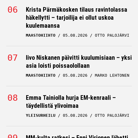
Krista Pärmäkosken tilaus ravintolassa
häkellytti – tarjoilija ei ollut uskoa
kuulemaansa
MAASTOHIIHTO
05.08.2026
OTTO PALOJÄRVI
Iivo Niskanen päivitti kuulumisiaan – yksi
asia loisti poissaolollaan
MAASTOHIIHTO
05.08.2026
MARKO LEHTONEN
Emma Tainiolla hurja EM-kenraali –
täydellistä ylivoimaa
YLEISURHEILU
05.08.2026
OTTO PALOJÄRVI
MM-kulta ratkesi – Enni Virjonen lähetti