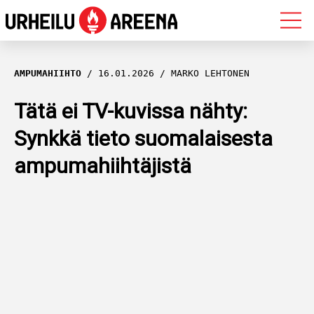
OLYMPIALAISET
AMPUMAHIIHTO
16.01.2026
MARKO LEHTONEN
MAASTOHIIHTO
Tätä ei TV-kuvissa nähty:
Synkkä tieto suomalaisesta
AMPUMAHIIHTO
ampumahiihtäjistä
YLEISURHEILU
MUUT LAJIT