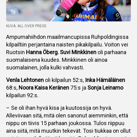
KUVA: ALL OVER PRESS
Ampumahiihdon maailmancupissa Ruhpoldingissa
kilpailtiin perjantaina naisten pikakilpailu. Voiton vei
Ruotsin
Hanna Öberg. Suvi Minkkinen
oli parhaana
suomalaisena kuudes. Minkkinen oli ainoa
suomalainen, jolla kulki vahvasti.
Venla Lehtonen
oli kilpailun 52:s,
Inka Hämäläinen
68:s,
Noora Kaisa Keränen
75:s ja
Sonja Leinamo
kilpailun 92:s.
– Se oli ihan hyvä kisa ja kuutossija on hyvä.
Alleviivaan sitä, mitä olen sanonut aiemminkin, että
nippu on tiivis 15 parhaan joukossa. Tulos riippuu
aina siitä, mitä muutkin tekevät. Tosi tiukkaa on ollut