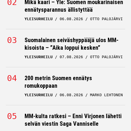
Mikä kaari – Yle: Suomen moukarinaisen
ennätysparannus ällistyttää
YLEISURHEILU
06.08.2026
OTTO PALOJÄRVI
Suomalainen seiväshyppääjä ulos MM-
kisoista – ”Aika loppui kesken”
YLEISURHEILU
07.08.2026
OTTO PALOJÄRVI
200 metrin Suomen ennätys
romukoppaan
YLEISURHEILU
06.08.2026
MARKO LEHTONEN
MM-kulta ratkesi – Enni Virjonen lähetti
selvän viestin Saga Vanniselle