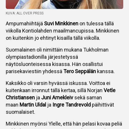
KUVA: ALL OVER PRESS
Ampumahiihtäjä
Suvi Minkkinen
on tulessa tällä
viikolla Kontiolahden maailmancupissa. Minkkinen
on kuitenkin jo ehtinyt kisailla tällä viikolla.
Suomalainen oli nimittäin mukana Tukholman
olympiastadionilla järjestetyssä
näytösluonteisessa kisassa. Hän osallistui
parisekaviestiin yhdessä
Tero Seppälän
kanssa.
Kaksikko oli varsin hyvässä iskussa. Voittoa ei
kuitenkaan irronnut tällä kertaa, sillä Norjan
Vetle
Christiansen
ja
Juni Arnekleiv
sekä saman
maan
Martin Uldal
ja
Ingre Tandrevold
päihittivät
suomalaiset.
Minkkinen myönsi Ylelle, että hän pelasi kovaa peliä