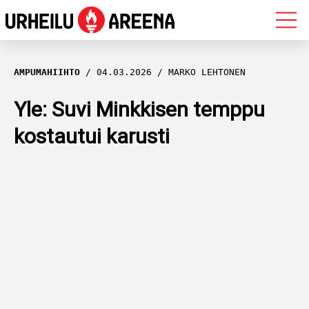
OLYMPIALAISET
AMPUMAHIIHTO
04.03.2026
MARKO LEHTONEN
MAASTOHIIHTO
Yle: Suvi Minkkisen temppu
kostautui karusti
AMPUMAHIIHTO
YLEISURHEILU
MUUT LAJIT