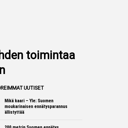
hden toimintaa
n
REIMMAT UUTISET
Mikä kaari – Yle: Suomen
moukarinaisen ennätysparannus
ällistyttää
Yleisurheilu
Otto Palojärvi
200 metrin Suomen ennätys