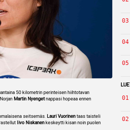
LUE
uantaina 50 kilometrin perinteisen hiihtotavan
 Norjan
Martin Nyenget
nappasi hopeaa ennen
uomalaisena seitsemäs.
Lauri Vuorinen
taas taisteli
rastellut
Iivo Niskanen
keskeytti kisan noin puolen