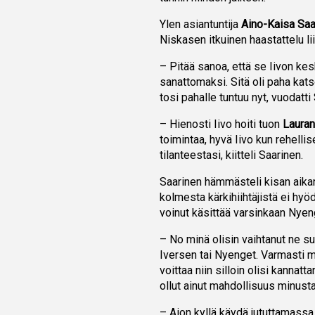
Ylen asiantuntija
Aino-Kaisa Saa
Niskasen itkuinen haastattelu li
– Pitää sanoa, että se Iivon kes
sanattomaksi. Sitä oli paha katso
tosi pahalle tuntuu nyt, vuodatti
– Hienosti Iivo hoiti tuon
Lauran
toimintaa, hyvä Iivo kun rehelli
tilanteestasi, kiitteli Saarinen.
Saarinen hämmästeli kisan aikan
kolmesta kärkihiihtäjistä ei hyö
voinut käsittää varsinkaan Nyen
– No minä olisin vaihtanut ne suk
Iversen tai Nyenget. Varmasti 
voittaa niin silloin olisi kannatt
ollut ainut mahdollisuus minust
– Aion kyllä käydä jututtamassa