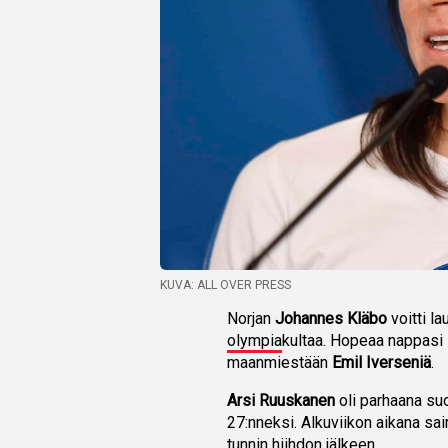
KUVA: ALL OVER PRESS
Norjan
Johannes Kläbo
voitti la
olympia
kultaa. Hopeaa nappasi
maanmiestään
Emil Iverseniä
.
Arsi Ruuskanen
oli parhaana s
27:nneksi. Alkuviikon aikana sai
tunnin hiihdon jälkeen.