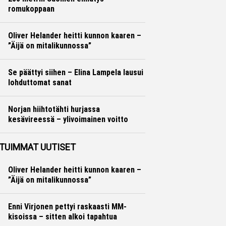
romukoppaan
Yleisurheilu
Marko Lehtonen
Oliver Helander heitti kunnon kaaren –
”Äijä on mitalikunnossa”
Yleisurheilu
Marko Lehtonen
Se päättyi siihen – Elina Lampela lausui
lohduttomat sanat
Yleisurheilu
Otto Palojärvi
Norjan hiihtotähti hurjassa
kesävireessä – ylivoimainen voitto
Maastohiihto
Otto Palojärvi
TUIMMAT UUTISET
Oliver Helander heitti kunnon kaaren –
”Äijä on mitalikunnossa”
Enni Virjonen pettyi raskaasti MM-
kisoissa – sitten alkoi tapahtua