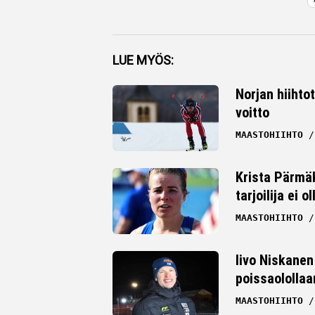
Facebook
LUE MYÖS:
Twitter
Norjan hiihto
voitto
Whatsapp
MAASTOHIIHTO
Krista Pärmäk
tarjoilija ei
MAASTOHIIHTO
Iivo Niskanen 
poissaolollaa
MAASTOHIIHTO