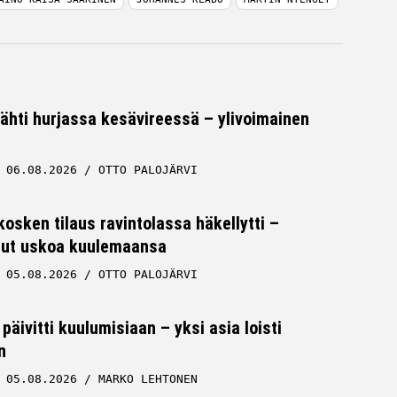
tähti hurjassa kesävireessä – ylivoimainen
06.08.2026
OTTO PALOJÄRVI
osken tilaus ravintolassa häkellytti –
 ollut uskoa kuulemaansa
05.08.2026
OTTO PALOJÄRVI
päivitti kuulumisiaan – yksi asia loisti
n
05.08.2026
MARKO LEHTONEN