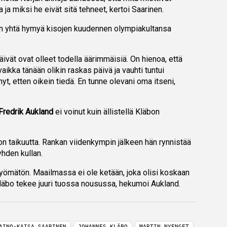
 ja miksi he eivät sitä tehneet, kertoi Saarinen.
en yhtä hymyä kisojen kuudennen olympiakultansa
äivät ovat olleet todella äärimmäisiä. On hienoa, että
aikka tänään olikin raskas päivä ja vauhti tuntui
nyt, etten oikein tiedä. En tunne olevani oma itseni,
Fredrik Aukland
ei voinut kuin ällistellä Kläbon
on taikuutta. Rankan viidenkympin jälkeen hän rynnistää
hden kullan.
ömätön. Maailmassa ei ole ketään, joka olisi koskaan
Kläbo tekee juuri tuossa nousussa, hekumoi Aukland.
AINO-KAISA SAARINEN
JOHANNES KLÄBO
MARTIN NYENGET