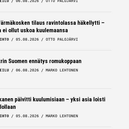
EILU
06.08.2026
OTTO PALOJÄRVI
Pärmäkosken tilaus ravintolassa häkellytti –
ja ei ollut uskoa kuulemaansa
IHTO
05.08.2026
OTTO PALOJÄRVI
trin Suomen ennätys romukoppaan
EILU
06.08.2026
MARKO LEHTONEN
kanen päivitti kuulumisiaan – yksi asia loisti
lollaan
IHTO
05.08.2026
MARKO LEHTONEN