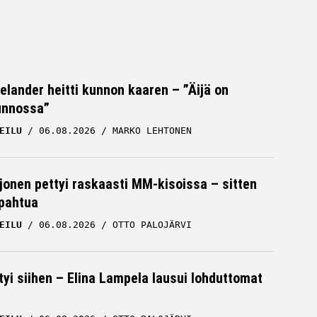
Helander heitti kunnon kaaren – ”Äijä on
unnossa”
EILU
06.08.2026
MARKO LEHTONEN
rjonen pettyi raskaasti MM-kisoissa – sitten
apahtua
EILU
06.08.2026
OTTO PALOJÄRVI
tyi siihen – Elina Lampela lausui lohduttomat