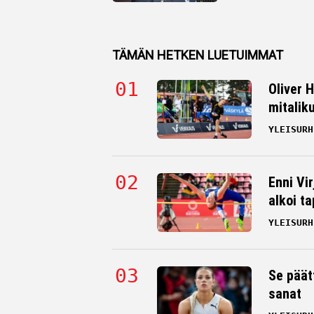
TÄMÄN HETKEN LUETUIMMAT
Oliver 
mitalik
YLEISURH
Enni Vi
alkoi t
YLEISURH
Se päät
sanat