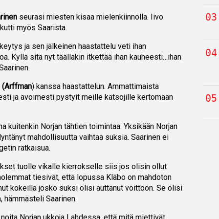
rinen
seurasi miesten kisaa mielenkiinnolla. Iivo
ikutti myös Saarista.
keytys ja sen jälkeinen haastattelu veti ihan
a. Kyllä sitä nyt täälläkin itkettää ihan kauheesti…ihan
 Saarinen.
 (Arffman
) kanssa haastattelun. Ammattimaista
sesti ja avoimesti pystyit meille katsojille kertomaan
a kuitenkin Norjan tähtien toimintaa. Yksikään Norjan
dyntänyt mahdollisuutta vaihtaa suksia. Saarinen ei
getin ratkaisua.
set tuolle vikalle kierrokselle siis jos olisin ollut
molemmat tiesivät, että lopussa Kläbo on mahdoton
anut kokeilla josko suksi olisi auttanut voittoon. Se olisi
a, hämmästeli Saarinen.
 noita Norjan ukkoja Lahdessa, että mitä miettivät