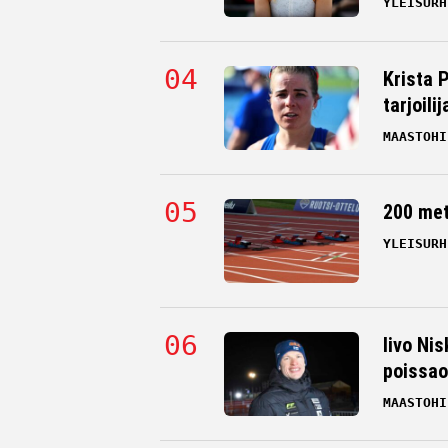
YLEISURH
Krista 
tarjoili
MAASTOHI
200 me
YLEISURH
Iivo Nis
poissao
MAASTOHI