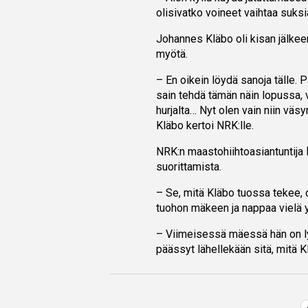
olisivatko voineet vaihtaa suksia
Johannes Kläbo oli kisan jälke
myötä.
– En oikein löydä sanoja tälle. P
sain tehdä tämän näin lopussa, v
hurjalta… Nyt olen vain niin väsy
Kläbo kertoi NRK:lle.
NRK:n maastohiihtoasiantuntija
suorittamista.
– Se, mitä Kläbo tuossa tekee, 
tuohon mäkeen ja nappaa vielä y
– Viimeisessä mäessä hän on ly
päässyt lähellekään sitä, mitä 