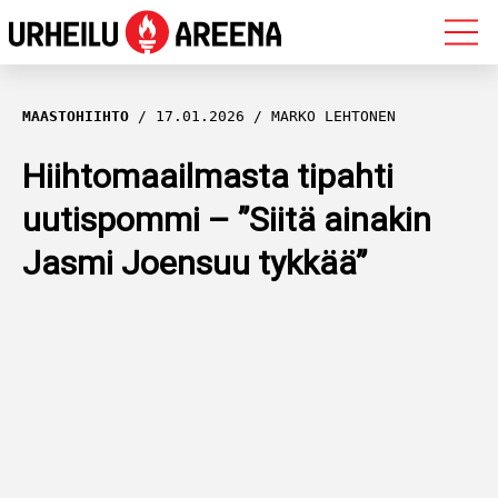
OLYMPIALAISET
MAASTOHIIHTO
17.01.2026
MARKO LEHTONEN
MAASTOHIIHTO
Hiihtomaailmasta tipahti
uutispommi – ”Siitä ainakin
AMPUMAHIIHTO
Jasmi Joensuu tykkää”
YLEISURHEILU
MUUT LAJIT