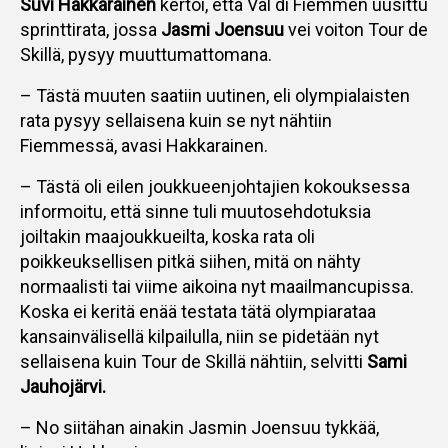
Suvi Hakkarainen
kertoi, että Val di Fiemmen uusittu
sprinttirata, jossa
Jasmi Joensuu
vei voiton Tour de
Skillä, pysyy muuttumattomana.
– Tästä muuten saatiin uutinen, eli olympialaisten
rata pysyy sellaisena kuin se nyt nähtiin
Fiemmessä, avasi Hakkarainen.
– Tästä oli eilen joukkueenjohtajien kokouksessa
informoitu, että sinne tuli muutosehdotuksia
joiltakin maajoukkueilta, koska rata oli
poikkeuksellisen pitkä siihen, mitä on nähty
normaalisti tai viime aikoina nyt maailmancupissa.
Koska ei keritä enää testata tätä olympiarataa
kansainvälisellä kilpailulla, niin se pidetään nyt
sellaisena kuin Tour de Skillä nähtiin, selvitti
Sami
Jauhojärvi.
– No siitähan ainakin Jasmin Joensuu tykkää,