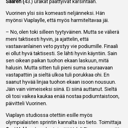
Saaren (
43.) urakat päättyivät karsintaan.
Vuorinen ylsi siis komeasti neljänneksi. Hän
myönsi Viaplaylle, että myös harmiteltavaa jäi.
– No, olen toki silleen tyytyväinen. Mutta se välierä
meni taktisesti hyvin, ja ajattelin, että
vastaavanlainen veto pystyy vie podiumille. Finaali
ei ollut hyvä taktisesti. Se lähti hyvin käyntiin. Sain
sen oikean paikan tuohon ekaan laskuun, mitä
halusin. Mutta sitten tuli pieni suma seuraavaan
vastapattiin ja sieltä ulkoa tuli porukkaa ohi. En
saanut hyvää linjaa tuohon ekaan isoon nousuun.
Jäin vain viimeiseksi siinä. Ei siinä auttanut. Sieltä
oli tosi vaikea kaukaa enää nostaa podiumtaistoon,
päivitteli Vuorinen.
Viaplayn studiossa otettiin esille myös
olympialaisten sprintin kannalta iso tieto. Toimittaja