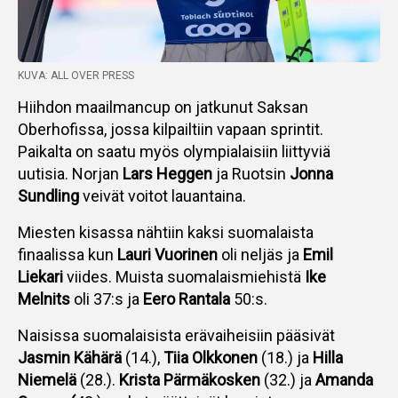
KUVA: ALL OVER PRESS
Hiihdon maailmancup on jatkunut Saksan
Oberhofissa, jossa kilpailtiin vapaan sprintit.
Paikalta on saatu myös olympialaisiin liittyviä
uutisia. Norjan
Lars Heggen
ja Ruotsin
Jonna
Sundling
veivät voitot lauantaina.
Miesten kisassa nähtiin kaksi suomalaista
finaalissa kun
Lauri Vuorinen
oli neljäs ja
Emil
Liekari
viides. Muista suomalaismiehistä
Ike
Melnits
oli 37:s ja
Eero Rantala
50:s.
Naisissa suomalaisista erävaiheisiin pääsivät
Jasmin Kähärä
(14.),
Tiia Olkkonen
(18.) ja
Hilla
Niemelä
(28.).
Krista Pärmäkosken
(32.) ja
Amanda