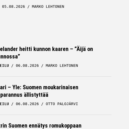
05.08.2026
MARKO LEHTONEN
Helander heitti kunnon kaaren – ”Äijä on
unnossa”
EILU
06.08.2026
MARKO LEHTONEN
ari – Yle: Suomen moukarinaisen
parannus ällistyttää
EILU
06.08.2026
OTTO PALOJÄRVI
trin Suomen ennätys romukoppaan