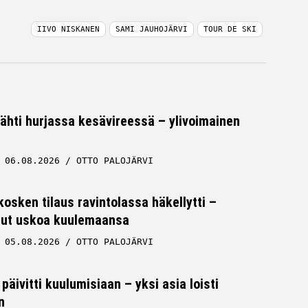
IIVO NISKANEN
SAMI JAUHOJÄRVI
TOUR DE SKI
tähti hurjassa kesävireessä – ylivoimainen
06.08.2026
OTTO PALOJÄRVI
osken tilaus ravintolassa häkellytti –
 ollut uskoa kuulemaansa
05.08.2026
OTTO PALOJÄRVI
päivitti kuulumisiaan – yksi asia loisti
n