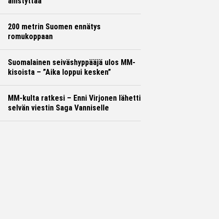
ällistyttää
200 metrin Suomen ennätys
romukoppaan
Suomalainen seiväshyppääjä ulos MM-
kisoista – ”Aika loppui kesken”
MM-kulta ratkesi – Enni Virjonen lähetti
selvän viestin Saga Vanniselle