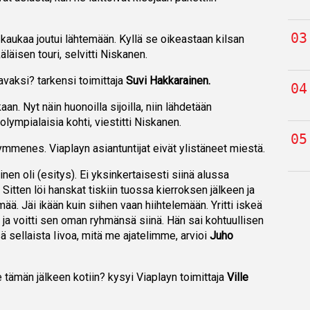
n kaukaa joutui lähtemään. Kyllä se oikeastaan kilsan
äläisen touri, selvitti Niskanen.
aavaksi? tarkensi toimittaja
Suvi Hakkarainen.
aan. Nyt näin huonoilla sijoilla, niin lähdetään
lympialaisia kohti, viestitti Niskanen.
kymmenes. Viaplayn asiantuntijat eivät ylistäneet miestä.
en oli (esitys). Ei yksinkertaisesti siinä alussa
itten löi hanskat tiskiin tuossa kierroksen jälkeen ja
mää. Jäi ikään kuin siihen vaan hiihtelemään. Yritti iskeä
 ja voitti sen oman ryhmänsä siinä. Hän sai kohtuullisen
ä sellaista Iivoa, mitä me ajatelimme, arvioi
Juho
e tämän jälkeen kotiin? kysyi Viaplayn toimittaja
Ville