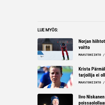
Facebook
LUE MYÖS:
Twitter
Norjan hiihto
voitto
Whatsapp
MAASTOHIIHTO
Krista Pärmäk
tarjoilija ei
MAASTOHIIHTO
Iivo Niskanen 
poissaolollaa