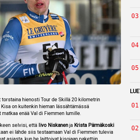
LUE
 torstaina hienosti Tour de Skillä 20 kilometrin
a. Kisa on kuitenkin hieman lässähtämässä
vät matkaa enää Val di Fiemmen lumille.
lkeen selvisi, että
Iivo Niskanen
ja
Krista Pärmäkoski
ikaan ei lähde siis testaamaan Val di Fiemmen tulevia
t asiasta, kun he laittoivat kisojaan pakettiin