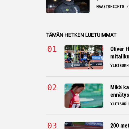
MAASTOHIIHTO
TÄMÄN HETKEN LUETUIMMAT
Oliver 
mitalik
YLEISURH
Mikä ka
ennätys
YLEISURH
200 me