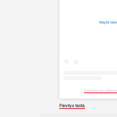
Näytä täm
Henkilön Iivo Niska
Päivitys tästä.