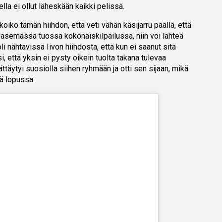
ella ei ollut läheskään kaikki pelissä.
ikoiko tämän hiihdon, että veti vähän käsijarru päällä, että
a asemassa tuossa kokonaiskilpailussa, niin voi lähteä
oli nähtävissä Iivon hiihdosta, että kun ei saanut sitä
i, että yksin ei pysty oikein tuolta takana tulevaa
täytyi suosiolla siihen ryhmään ja otti sen sijaan, mikä
sä lopussa.