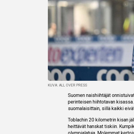
KUVA: ALL OVER PRESS
Suomen naishiihtäjät onnistuivat
perinteisen hiihtotavan kisass
suomalaisittain, sillä kaikki ei
Toblachin 20 kilometrin kisan jä
heittävät hanskat tiskiin. Kump
olympialatuja. Molemmat kertoiva