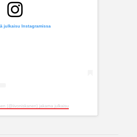
ä julkaisu Instagramissa
nen (@iivoniskanen) jakama julkaisu