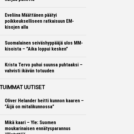
Yleisurheilu
Marko Lehtonen
Eveliina Määttänen päätyi
poikkeukselliseen ratkaisuun EM-
kisojen alla
Yleisurheilu
Marko Lehtonen
Suomalainen seiväshyppääjä ulos MM-
kisoista – ”Aika loppui kesken”
Yleisurheilu
Otto Palojärvi
Krista Tervo puhui suunsa puhtaaksi –
vahvisti ikävän totuuden
Yleisurheilu
Otto Palojärvi
TUIMMAT UUTISET
Oliver Helander heitti kunnon kaaren –
”Äijä on mitalikunnossa”
Mikä kaari – Yle: Suomen
moukarinaisen ennätysparannus