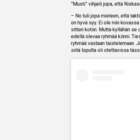
”Musti” vihjaili jopa, että Niskas
– No tuli jopa mieleen, että takt
on hyvä syy. Ei ole niin kovass
sitten kotiin. Mutta kyllähän se 
edellä olevaa ryhmää kiinni. Ties
ryhmää vastaan taistelemaan. Jät
siitä lopulta oli otettavissa täs