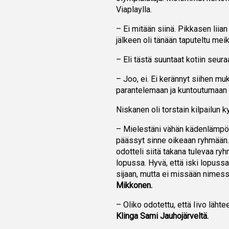
Viaplaylla.
– Ei mitään siinä. Pikkasen liia
jälkeen oli tänään taputeltu meik
– Eli tästä suuntaat kotiin seur
– Joo, ei. Ei kerännyt siihen muk
parantelemaan ja kuntoutumaan o
Niskanen oli torstain kilpailun 
– Mielestäni vähän kädenlämpöin
päässyt sinne oikeaan ryhmään. S
odotteli siitä takana tulevaa ryh
lopussa. Hyvä, että iski lopussa
sijaan, mutta ei missään nimess
Mikkonen.
– Oliko odotettu, että Iivo lähte
Klinga Sami Jauhojärveltä.