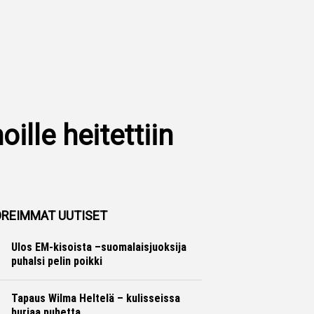
ille heitettiin
REIMMAT UUTISET
Ulos EM-kisoista –suomalaisjuoksija
puhalsi pelin poikki
Yleisurheilu
Marko Lehtonen
Tapaus Wilma Heltelä – kulisseissa
hurjaa puhetta