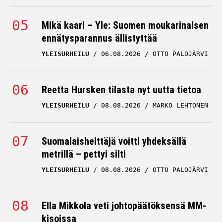
Mikä kaari – Yle: Suomen moukarinaisen
ennätysparannus ällistyttää
YLEISURHEILU
06.08.2026
OTTO PALOJÄRVI
Reetta Hursken tilasta nyt uutta tietoa
YLEISURHEILU
08.08.2026
MARKO LEHTONEN
Suomalaisheittäjä voitti yhdeksällä
metrillä – pettyi silti
YLEISURHEILU
08.08.2026
OTTO PALOJÄRVI
Ella Mikkola veti johtopäätöksensä MM-
kisoissa