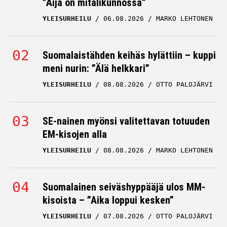
”Äijä on mitalikunnossa”
YLEISURHEILU
06.08.2026
MARKO LEHTONEN
Suomalaistähden keihäs hylättiin – kuppi
meni nurin: ”Älä helkkari”
YLEISURHEILU
08.08.2026
OTTO PALOJÄRVI
SE-nainen myönsi valitettavan totuuden
EM-kisojen alla
YLEISURHEILU
08.08.2026
MARKO LEHTONEN
Suomalainen seiväshyppääjä ulos MM-
kisoista – ”Aika loppui kesken”
YLEISURHEILU
07.08.2026
OTTO PALOJÄRVI