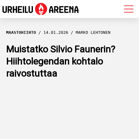
OLYMPIALAISET
MAASTOHIIHTO
14.01.2026
MARKO LEHTONEN
MAASTOHIIHTO
Muistatko Silvio Faunerin?
Hiihtolegendan kohtalo
AMPUMAHIIHTO
raivostuttaa
YLEISURHEILU
MUUT LAJIT