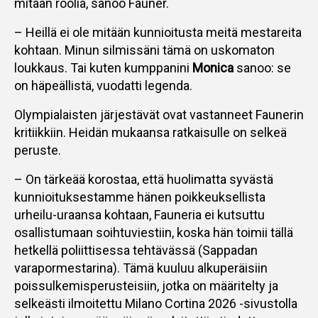
mitään roolia, sanoo Fauner.
– Heillä ei ole mitään kunnioitusta meitä mestareita
kohtaan. Minun silmissäni tämä on uskomaton
loukkaus. Tai kuten kumppanini
Monica
sanoo: se
on häpeällistä, vuodatti legenda.
Olympialaisten järjestävät ovat vastanneet Faunerin
kritiikkiin. Heidän mukaansa ratkaisulle on selkeä
peruste.
– On tärkeää korostaa, että huolimatta syvästä
kunnioituksestamme hänen poikkeuksellista
urheilu-uraansa kohtaan, Fauneria ei kutsuttu
osallistumaan soihtuviestiin, koska hän toimii tällä
hetkellä poliittisessa tehtävässä (Sappadan
varapormestarina). Tämä kuuluu alkuperäisiin
poissulkemisperusteisiin, jotka on määritelty ja
selkeästi ilmoitettu Milano Cortina 2026 -sivustolla