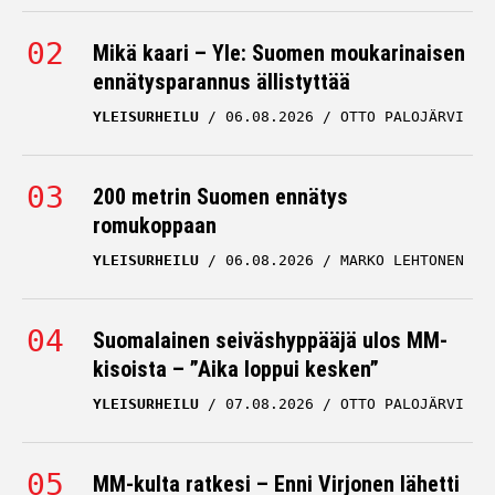
Mikä kaari – Yle: Suomen moukarinaisen
ennätysparannus ällistyttää
YLEISURHEILU
06.08.2026
OTTO PALOJÄRVI
200 metrin Suomen ennätys
romukoppaan
YLEISURHEILU
06.08.2026
MARKO LEHTONEN
Suomalainen seiväshyppääjä ulos MM-
kisoista – ”Aika loppui kesken”
YLEISURHEILU
07.08.2026
OTTO PALOJÄRVI
MM-kulta ratkesi – Enni Virjonen lähetti