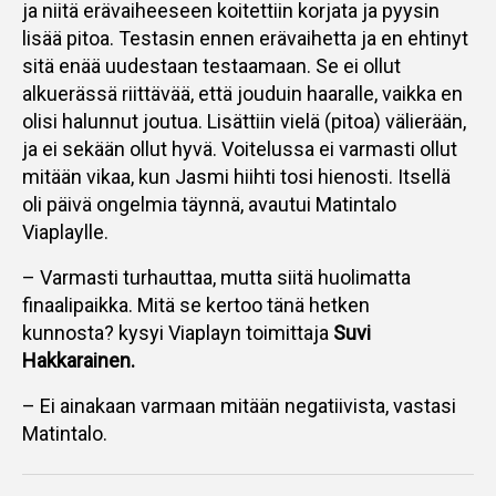
ja niitä erävaiheeseen koitettiin korjata ja pyysin
lisää pitoa. Testasin ennen erävaihetta ja en ehtinyt
sitä enää uudestaan testaamaan. Se ei ollut
alkuerässä riittävää, että jouduin haaralle, vaikka en
olisi halunnut joutua. Lisättiin vielä (pitoa) välierään,
ja ei sekään ollut hyvä. Voitelussa ei varmasti ollut
mitään vikaa, kun Jasmi hiihti tosi hienosti. Itsellä
oli päivä ongelmia täynnä, avautui Matintalo
Viaplaylle.
– Varmasti turhauttaa, mutta siitä huolimatta
finaalipaikka. Mitä se kertoo tänä hetken
kunnosta? kysyi Viaplayn toimittaja
Suvi
Hakkarainen.
– Ei ainakaan varmaan mitään negatiivista, vastasi
Matintalo.