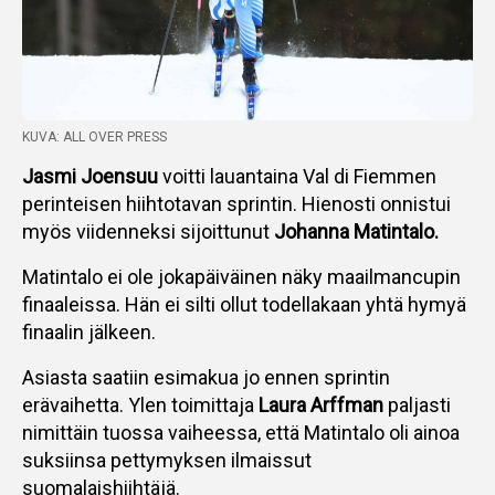
KUVA: ALL OVER PRESS
Jasmi Joensuu
voitti lauantaina Val di Fiemmen
perinteisen hiihtotavan sprintin. Hienosti onnistui
myös viidenneksi sijoittunut
Johanna Matintalo.
Matintalo ei ole jokapäiväinen näky maailmancupin
finaaleissa. Hän ei silti ollut todellakaan yhtä hymyä
finaalin jälkeen.
Asiasta saatiin esimakua jo ennen sprintin
erävaihetta. Ylen toimittaja
Laura Arffman
paljasti
nimittäin tuossa vaiheessa, että Matintalo oli ainoa
suksiinsa pettymyksen ilmaissut
suomalaishiihtäjä.