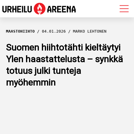
OLYMPIALAISET
MAASTOHIIHTO
04.01.2026
MARKO LEHTONEN
MAASTOHIIHTO
Suomen hiihtotähti kieltäytyi
Ylen haastattelusta – synkkä
AMPUMAHIIHTO
totuus julki tunteja
YLEISURHEILU
myöhemmin
MUUT LAJIT