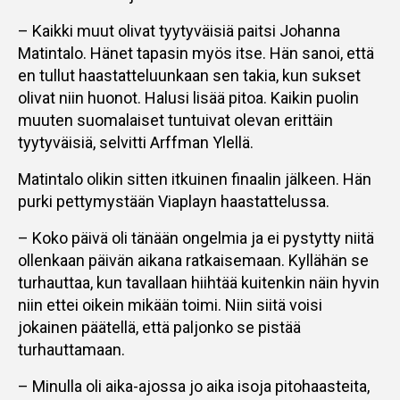
– Kaikki muut olivat tyytyväisiä paitsi Johanna
Matintalo. Hänet tapasin myös itse. Hän sanoi, että
en tullut haastatteluunkaan sen takia, kun sukset
olivat niin huonot. Halusi lisää pitoa. Kaikin puolin
muuten suomalaiset tuntuivat olevan erittäin
tyytyväisiä, selvitti Arffman Ylellä.
Matintalo olikin sitten itkuinen finaalin jälkeen. Hän
purki pettymystään Viaplayn haastattelussa.
– Koko päivä oli tänään ongelmia ja ei pystytty niitä
ollenkaan päivän aikana ratkaisemaan. Kyllähän se
turhauttaa, kun tavallaan hiihtää kuitenkin näin hyvin
niin ettei oikein mikään toimi. Niin siitä voisi
jokainen päätellä, että paljonko se pistää
turhauttamaan.
– Minulla oli aika-ajossa jo aika isoja pitohaasteita,