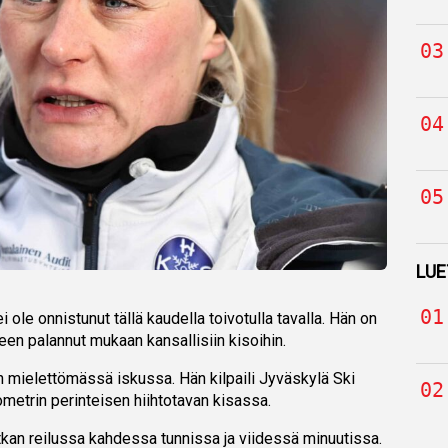
LUE
ei ole onnistunut tällä kaudella toivotulla tavalla. Hän on
een palannut mukaan kansallisiin kisoihin.
an mielettömässä iskussa. Hän kilpaili Jyväskylä Ski
metrin perinteisen hiihtotavan kisassa.
atkan reilussa kahdessa tunnissa ja viidessä minuutissa.