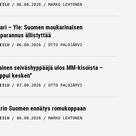
EILU
06.08.2026
MARKO LEHTONEN
ari – Yle: Suomen moukarinaisen
parannus ällistyttää
EILU
06.08.2026
OTTO PALOJÄRVI
inen seiväshyppääjä ulos MM-kisoista –
oppui kesken”
EILU
07.08.2026
OTTO PALOJÄRVI
trin Suomen ennätys romukoppaan
EILU
06.08.2026
MARKO LEHTONEN