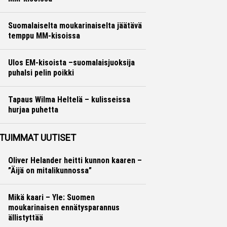
Yleisurheilu
Otto Palojärvi
Suomalaiselta moukarinaiselta jäätävä
temppu MM-kisoissa
Yleisurheilu
Otto Palojärvi
Ulos EM-kisoista –suomalaisjuoksija
puhalsi pelin poikki
Yleisurheilu
Marko Lehtonen
Tapaus Wilma Heltelä – kulisseissa
hurjaa puhetta
Yleisurheilu
Marko Lehtonen
TUIMMAT UUTISET
Oliver Helander heitti kunnon kaaren –
”Äijä on mitalikunnossa”
Mikä kaari – Yle: Suomen
moukarinaisen ennätysparannus
ällistyttää