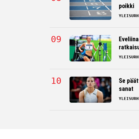
poikki
YLEISURH
Eveliin
ratkais
YLEISURH
Se päät
sanat
YLEISURH