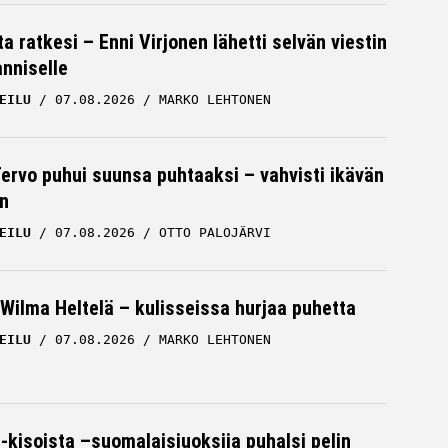
a ratkesi – Enni Virjonen lähetti selvän viestin
nniselle
EILU
07.08.2026
MARKO LEHTONEN
Tervo puhui suunsa puhtaaksi – vahvisti ikävän
n
EILU
07.08.2026
OTTO PALOJÄRVI
Wilma Heltelä – kulisseissa hurjaa puhetta
EILU
07.08.2026
MARKO LEHTONEN
-kisoista –suomalaisjuoksija puhalsi pelin