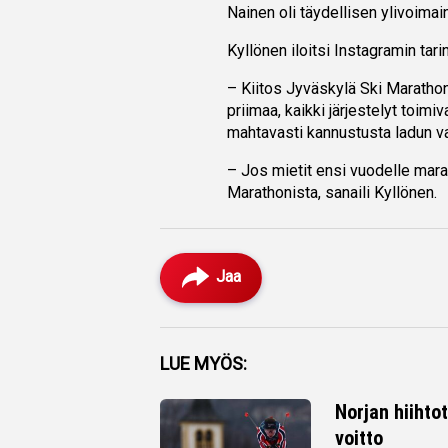
Nainen oli täydellisen ylivoimain
Kyllönen iloitsi Instagramin tarin
– Kiitos Jyväskylä Ski Marathon
priimaa, kaikki järjestelyt toim
mahtavasti kannustusta ladun va
– Jos mietit ensi vuodelle mara
Marathonista, sanaili Kyllönen.
Jaa
Facebook
LUE MYÖS:
Twitter
Norjan hiihto
voitto
Whatsapp