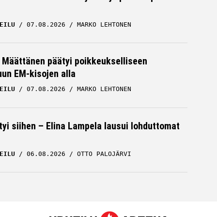
EILU
07.08.2026
MARKO LEHTONEN
a Määttänen päätyi poikkeukselliseen
uun EM-kisojen alla
EILU
07.08.2026
MARKO LEHTONEN
tyi siihen – Elina Lampela lausui lohduttomat
EILU
06.08.2026
OTTO PALOJÄRVI