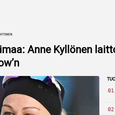
HTONEN
oimaa: Anne Kyllönen laitt
ow’n
TUO