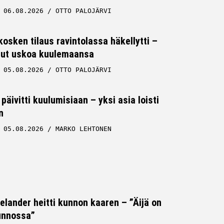
06.08.2026
OTTO PALOJÄRVI
osken tilaus ravintolassa häkellytti –
 ollut uskoa kuulemaansa
05.08.2026
OTTO PALOJÄRVI
päivitti kuulumisiaan – yksi asia loisti
n
05.08.2026
MARKO LEHTONEN
Helander heitti kunnon kaaren – ”Äijä on
unnossa”