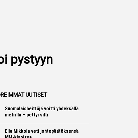
oi pystyyn
REIMMAT UUTISET
Suomalaisheittäjä voitti yhdeksällä
metrillä – pettyi silti
Yleisurheilu
Otto Palojärvi
Ella Mikkola veti johtopäätöksensä
MM-kisoissa