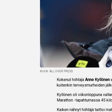
KUVA: ALL OVER PRESS
Kokenut hiihtäjä
Anne Kyllönen
kuitenkin terveysmurheiden jälk
Kyllönen oli viikonloppuna vall
Marathon -tapahtumassa 45 kilo
Kaiken nähnyt hiihtäjä taittoi m