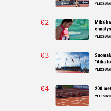
YLEISURH
Mikä ka
ennätys
YLEISURH
Suomala
”Aika l
YLEISURH
200 me
YLEISURH