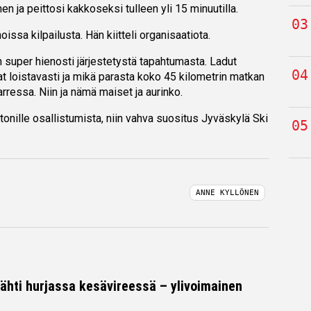
en ja peittosi kakkoseksi tulleen yli 15 minuutilla.
oissa kilpailusta. Hän kiitteli organisaatiota.
 super hienosti järjestetystä tapahtumasta. Ladut
ivat loistavasti ja mikä parasta koko 45 kilometrin matkan
rressa. Niin ja nämä maiset ja aurinko.
tonille osallistumista, niin vahva suositus Jyväskylä Ski
ANNE KYLLÖNEN
tähti hurjassa kesävireessä – ylivoimainen