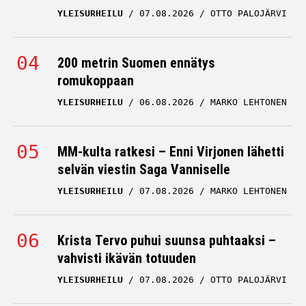
YLEISURHEILU
07.08.2026
OTTO PALOJÄRVI
200 metrin Suomen ennätys
romukoppaan
YLEISURHEILU
06.08.2026
MARKO LEHTONEN
MM-kulta ratkesi – Enni Virjonen lähetti
selvän viestin Saga Vanniselle
YLEISURHEILU
07.08.2026
MARKO LEHTONEN
Krista Tervo puhui suunsa puhtaaksi –
vahvisti ikävän totuuden
YLEISURHEILU
07.08.2026
OTTO PALOJÄRVI