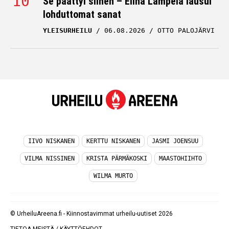
Se päättyi siihen – Elina Lampela lausui
lohduttomat sanat
YLEISURHEILU
06.08.2026
OTTO PALOJÄRVI
IIVO NISKANEN
KERTTU NISKANEN
JASMI JOENSUU
VILMA NISSINEN
KRISTA PÄRMÄKOSKI
MAASTOHIIHTO
WILMA MURTO
© UrheiluAreena.fi - Kiinnostavimmat urheilu-uutiset 2026