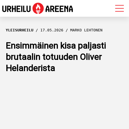
OLYMPIALAISET
YLEISURHEILU
17.05.2026
MARKO LEHTONEN
MAASTOHIIHTO
Ensimmäinen kisa paljasti
brutaalin totuuden Oliver
AMPUMAHIIHTO
Helanderista
YLEISURHEILU
MUUT LAJIT