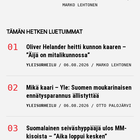
MARKO LEHTONEN
TÄMÄN HETKEN LUETUIMMAT
Oliver Helander heitti kunnon kaaren –
”Äijä on mitalikunnossa”
YLEISURHEILU
06.08.2026
MARKO LEHTONEN
Mikä kaari – Yle: Suomen moukarinaisen
ennätysparannus ällistyttää
YLEISURHEILU
06.08.2026
OTTO PALOJÄRVI
Suomalainen seiväshyppääjä ulos MM-
kisoista – ”Aika loppui kesken”