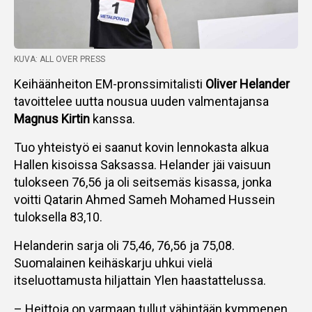
KUVA: ALL OVER PRESS
Keihäänheiton EM-pronssimitalisti
Oliver Helander
tavoittelee uutta nousua uuden valmentajansa
Magnus Kirtin
kanssa.
Tuo yhteistyö ei saanut kovin lennokasta alkua
Hallen kisoissa Saksassa. Helander jäi vaisuun
tulokseen 76,56 ja oli seitsemäs kisassa, jonka
voitti Qatarin Ahmed Sameh Mohamed Hussein
tuloksella 83,10.
Helanderin sarja oli 75,46, 76,56 ja 75,08.
Suomalainen keihäskarju uhkui vielä
itseluottamusta hiljattain Ylen haastattelussa.
– Heittoja on varmaan tullut vähintään kymmenen