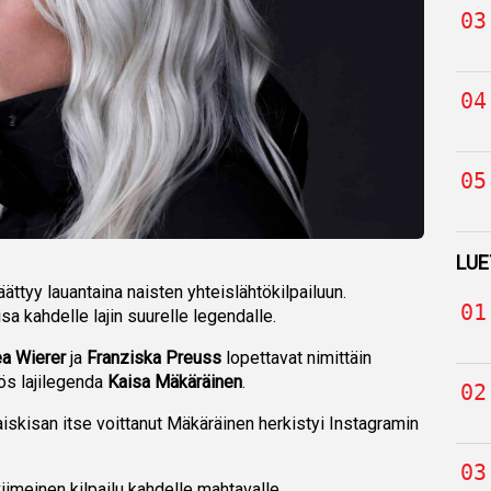
LUE
ttyy lauantaina naisten yhteislähtökilpailuun.
 kahdelle lajin suurelle legendalle.
a Wierer
ja
Franziska Preuss
lopettavat nimittäin
ös lajilegenda
Kaisa Mäkäräinen
.
skisan itse voittanut Mäkäräinen herkistyi Instagramin
iimeinen kilpailu kahdelle mahtavalle