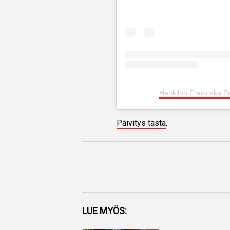
Henkilön Franziska P
Päivitys tästä
.
Facebook
LUE MYÖS:
Twitter