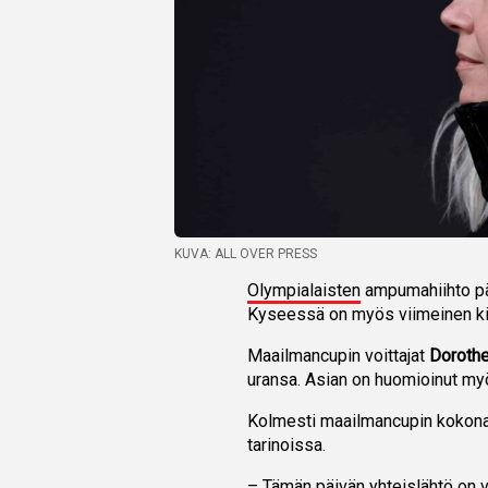
KUVA: ALL OVER PRESS
Olympialaisten
ampumahiihto pää
Kyseessä on myös viimeinen kisa
Maailmancupin voittajat
Dorothe
uransa. Asian on huomioinut my
Kolmesti maailmancupin kokonai
tarinoissa.
– Tämän päivän yhteislähtö on v