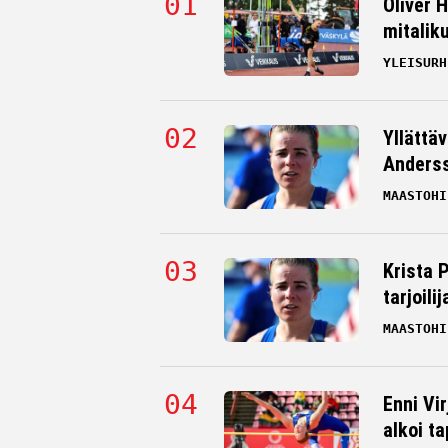
Oliver 
mitalik
YLEISURH
Yllättä
Andersso
MAASTOHI
Krista 
tarjoili
MAASTOHI
Enni Vi
alkoi t