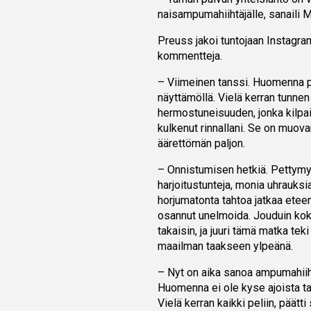
naisampumahiihtäjälle, sanaili 
Preuss jakoi tuntojaan Instagr
kommentteja.
– Viimeinen tanssi. Huomenna p
näyttämöllä. Vielä kerran tunnen
hermostuneisuuden, jonka kilpai
kulkenut rinnallani. Se on muova
äärettömän paljon.
– Onnistumisen hetkiä. Pettymy
harjoitustunteja, monia uhrauksi
horjumatonta tahtoa jatkaa ete
osannut unelmoida. Jouduin kok
takaisin, ja juuri tämä matka tek
maailman taakseen ylpeänä.
– Nyt on aika sanoa ampumahiihd
Huomenna ei ole kyse ajoista ta
Vielä kerran kaikki peliin, päätti