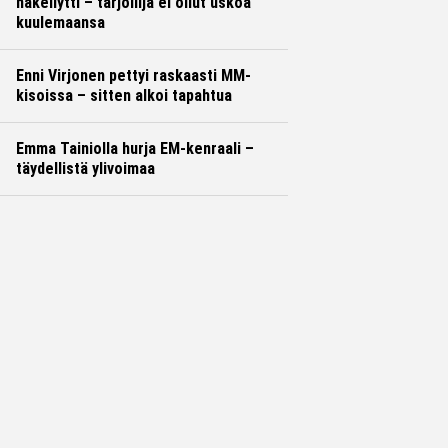
häkellytti – tarjoilija ei ollut uskoa
kuulemaansa
Enni Virjonen pettyi raskaasti MM-
kisoissa – sitten alkoi tapahtua
Emma Tainiolla hurja EM-kenraali –
täydellistä ylivoimaa