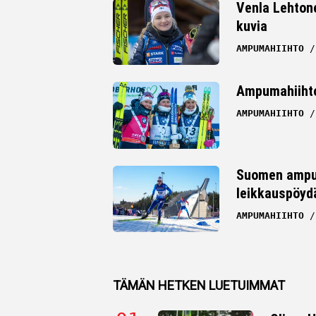
Venla Lehton
kuvia
Whatsapp
AMPUMAHIIHTO
Ampumahiihto
AMPUMAHIIHTO
Suomen ampum
leikkauspöydä
AMPUMAHIIHTO
TÄMÄN HETKEN LUETUIMMAT