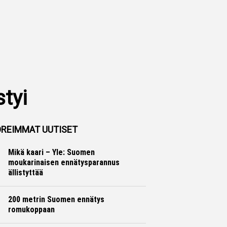
tyi
REIMMAT UUTISET
Mikä kaari – Yle: Suomen
moukarinaisen ennätysparannus
ällistyttää
Yleisurheilu
Otto Palojärvi
200 metrin Suomen ennätys
romukoppaan
Yleisurheilu
Marko Lehtonen