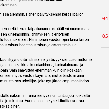
Mäkäräinen.
amissa aiemmin. Hänen päivityksensä keräsi paljon
uen vielä kerran kilpailunumeron päälleni suurimmalla
 sen kihelmöinnin, jännityksen ja erityisen
lu tuo mukanaan. Niin monen vuoden ajan tämä laji on
nnut minua, haastanut minua ja antanut minulle
ksen kyyneleitä. Elinikäisiä ystävyyksiä. Lukemattomia
a ja ennen kaikkea kunnianhimoa, kurinalaisuutta ja
enpäin. Sain saavuttaa enemmän kuin olin koskaan
emaan myös vastoinkäymisiä, mutta taistelin aina
i minusta sen urheilijan, joka nyt jättää ampumahiihdon
olle näkemiin. Tämä jäähyväinen tuntuu juuri oikealta.
i sijoituksista. Huomenna on kyse kiitollisuudesta.
 saksalainen.