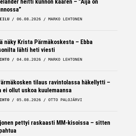
Helander heitti kunnon kaaren – ”Äijä on
unnossa”
EILU
06.08.2026
MARKO LEHTONEN
vä näky Krista Pärmäkoskesta – Ebba
nilta lähti heti viesti
IHTO
04.08.2026
MARKO LEHTONEN
Pärmäkosken tilaus ravintolassa häkellytti –
ja ei ollut uskoa kuulemaansa
IHTO
05.08.2026
OTTO PALOJÄRVI
rjonen pettyi raskaasti MM-kisoissa – sitten
apahtua