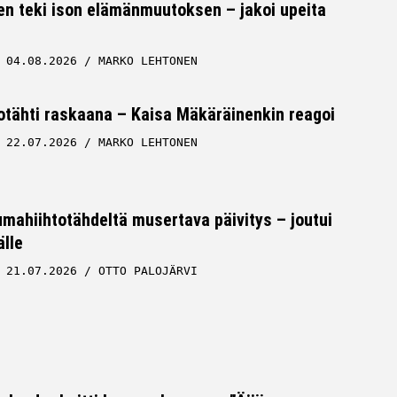
en teki ison elämänmuutoksen – jakoi upeita
04.08.2026
MARKO LEHTONEN
tähti raskaana – Kaisa Mäkäräinenkin reagoi
22.07.2026
MARKO LEHTONEN
ahiihtotähdeltä musertava päivitys – joutui
lle
21.07.2026
OTTO PALOJÄRVI