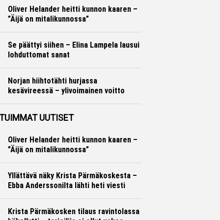
Oliver Helander heitti kunnon kaaren –
”Äijä on mitalikunnossa”
Yleisurheilu
Marko Lehtonen
Se päättyi siihen – Elina Lampela lausui
lohduttomat sanat
Yleisurheilu
Otto Palojärvi
Norjan hiihtotähti hurjassa
kesävireessä – ylivoimainen voitto
Maastohiihto
Otto Palojärvi
TUIMMAT UUTISET
Oliver Helander heitti kunnon kaaren –
”Äijä on mitalikunnossa”
Yllättävä näky Krista Pärmäkoskesta –
Ebba Anderssonilta lähti heti viesti
Krista Pärmäkosken tilaus ravintolassa