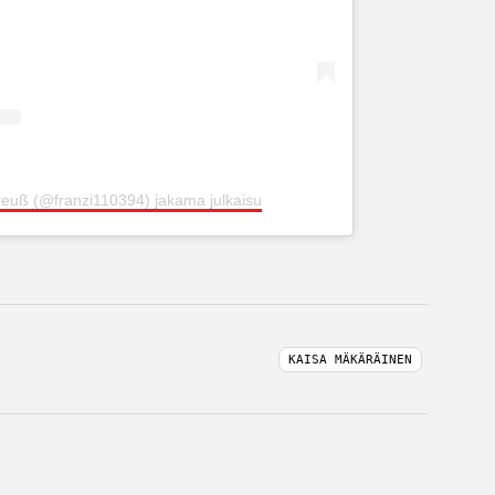
reuß (@franzi110394) jakama julkaisu
KAISA MÄKÄRÄINEN