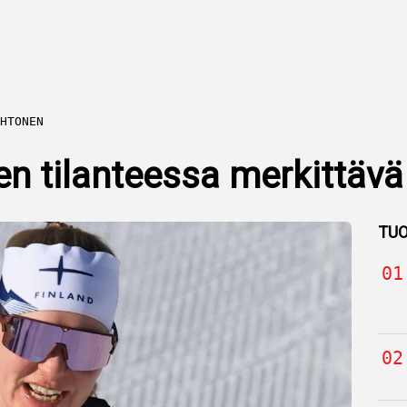
HTONEN
sen tilanteessa merkittäv
TUO