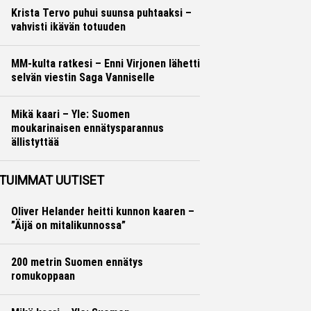
Krista Tervo puhui suunsa puhtaaksi –
vahvisti ikävän totuuden
Yleisurheilu
Otto Palojärvi
MM-kulta ratkesi – Enni Virjonen lähetti
selvän viestin Saga Vanniselle
Yleisurheilu
Marko Lehtonen
Mikä kaari – Yle: Suomen
moukarinaisen ennätysparannus
ällistyttää
Yleisurheilu
Otto Palojärvi
TUIMMAT UUTISET
Oliver Helander heitti kunnon kaaren –
”Äijä on mitalikunnossa”
200 metrin Suomen ennätys
romukoppaan