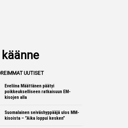
ä käänne
REIMMAT UUTISET
Eveliina Määttänen päätyi
poikkeukselliseen ratkaisuun EM-
kisojen alla
Yleisurheilu
Marko Lehtonen
Suomalainen seiväshyppääjä ulos MM-
kisoista – ”Aika loppui kesken”
Yleisurheilu
Otto Palojärvi