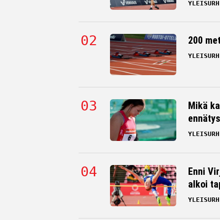
YLEISURH
200 me
YLEISURH
Mikä ka
ennätys
YLEISURH
Enni Vi
alkoi t
YLEISURH