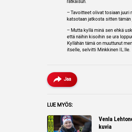
ratkaisun.
– Tavoitteet olivat tosiaan juuri 
katsotaan jatkosta sitten tämän 
– Mutta kyllä minä sen ehkä uskal
että näihin kisoihin se ura loppu
Kyllähän tämä on muuttunut me
itselle, selvitti Minkkinen IL:lle.
Jaa
Facebook
LUE MYÖS:
Twitter
Venla Lehton
kuvia
Whatsapp