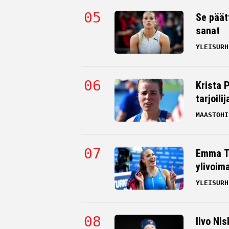
Se päät
sanat
YLEISURH
Krista 
tarjoili
MAASTOHI
Emma Ta
ylivoim
YLEISURH
Iivo Nis