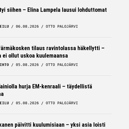
tyi siihen – Elina Lampela lausui lohduttomat
EILU
06.08.2026
OTTO PALOJÄRVI
Pärmäkosken tilaus ravintolassa häkellytti –
ja ei ollut uskoa kuulemaansa
IHTO
05.08.2026
OTTO PALOJÄRVI
iniolla hurja EM-kenraali – täydellistä
aa
EILU
05.08.2026
OTTO PALOJÄRVI
kanen päivitti kuulumisiaan – yksi asia loisti