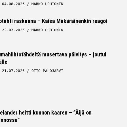
04.08.2026
MARKO LEHTONEN
tähti raskaana – Kaisa Mäkäräinenkin reagoi
22.07.2026
MARKO LEHTONEN
ahiihtotähdeltä musertava päivitys – joutui
lle
21.07.2026
OTTO PALOJÄRVI
Helander heitti kunnon kaaren – ”Äijä on
unnossa”