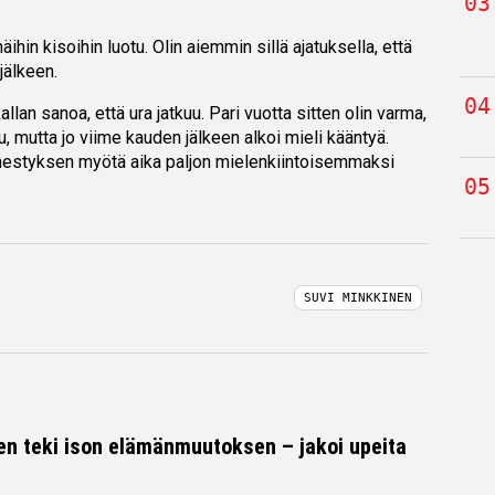
näihin kisoihin luotu. Olin aiemmin sillä ajatuksella, että
jälkeen.
lan sanoa, että ura jatkuu. Pari vuotta sitten olin varma,
u, mutta jo viime kauden jälkeen alkoi mieli kääntyä.
nestyksen myötä aika paljon mielenkiintoisemmaksi
SUVI MINKKINEN
en teki ison elämänmuutoksen – jakoi upeita