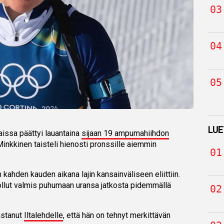
LUE
issa päättyi lauantaina
sijaan 19 ampumahiihdon
 Minkkinen taisteli hienosti pronssille aiemmin
kahden kauden aikana lajin kansainväliseen eliittiin.
ollut valmis puhumaan uransa jatkosta pidemmällä
astanut
Iltalehdelle
, että hän on tehnyt merkittävän