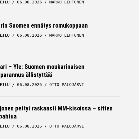
EILU
06.08.2026
MARKO LEHTONEN
trin Suomen ennätys romukoppaan
EILU
06.08.2026
MARKO LEHTONEN
ari – Yle: Suomen moukarinaisen
parannus ällistyttää
EILU
06.08.2026
OTTO PALOJÄRVI
rjonen pettyi raskaasti MM-kisoissa – sitten
apahtua
EILU
06.08.2026
OTTO PALOJÄRVI