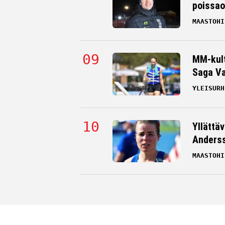
poissao
MAASTOHI
MM-kult
Saga Va
YLEISURH
Yllättä
Andersso
MAASTOHI