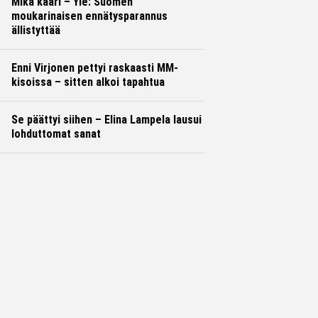
Mikä kaari – Yle: Suomen
moukarinaisen ennätysparannus
ällistyttää
Enni Virjonen pettyi raskaasti MM-
kisoissa – sitten alkoi tapahtua
Se päättyi siihen – Elina Lampela lausui
lohduttomat sanat