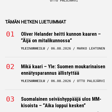
OTTO PALOJÄRVI
TÄMÄN HETKEN LUETUIMMAT
Oliver Helander heitti kunnon kaaren –
”Äijä on mitalikunnossa”
YLEISURHEILU
06.08.2026
MARKO LEHTONEN
Mikä kaari – Yle: Suomen moukarinaisen
ennätysparannus ällistyttää
YLEISURHEILU
06.08.2026
OTTO PALOJÄRVI
Suomalainen seiväshyppääjä ulos MM-
kisoista – ”Aika loppui kesken”