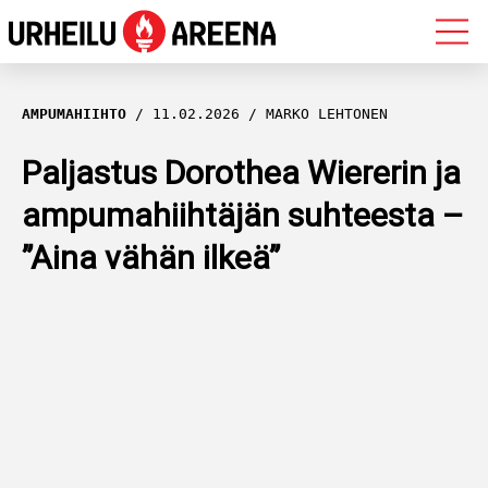
OLYMPIALAISET
AMPUMAHIIHTO
11.02.2026
MARKO LEHTONEN
MAASTOHIIHTO
Paljastus Dorothea Wiererin ja
ampumahiihtäjän suhteesta –
AMPUMAHIIHTO
”Aina vähän ilkeä”
YLEISURHEILU
MUUT LAJIT