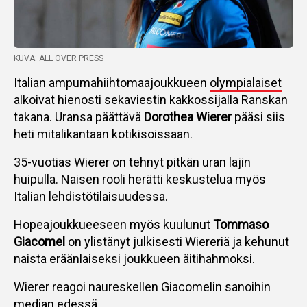
KUVA: ALL OVER PRESS
Italian ampumahiihtomaajoukkueen
olympialaiset
alkoivat hienosti sekaviestin kakkossijalla Ranskan
takana. Uransa päättävä
Dorothea Wierer
pääsi siis
heti mitalikantaan kotikisoissaan.
35-vuotias Wierer on tehnyt pitkän uran lajin
huipulla. Naisen rooli herätti keskustelua myös
Italian lehdistötilaisuudessa.
Hopeajoukkueeseen myös kuulunut
Tommaso
Giacomel
on ylistänyt julkisesti Wiereriä ja kehunut
naista eräänlaiseksi joukkueen äitihahmoksi.
Wierer reagoi naureskellen Giacomelin sanoihin
median edessä.