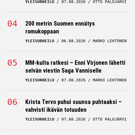
YLEISURHEILU
07.08.2026
OTTO PALOJÄRVI
200 metrin Suomen ennätys
romukoppaan
YLEISURHEILU
06.08.2026
MARKO LEHTONEN
MM-kulta ratkesi – Enni Virjonen lähetti
selvän viestin Saga Vanniselle
YLEISURHEILU
07.08.2026
MARKO LEHTONEN
Krista Tervo puhui suunsa puhtaaksi –
vahvisti ikävän totuuden
YLEISURHEILU
07.08.2026
OTTO PALOJÄRVI