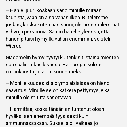
– Hän ei juuri koskaan sano minulle mitään
kaunista, vaan on aina vähän ilkeä. Riitelemme
joskus, koska kuten hän sanoi, olemme molemmat
vahvoja persoonia. Sanon hänelle yleensä, että
hänen pitäisi hymyillä vähän enemmän, veisteli
Wierer.
Giacomelin hymy hyytyi kuitenkin tiistaina miesten
normaalimatkan kisassa. Hän ampui kolme
ohilaukausta ja taipui kuudenneksi.
– Monille kuudes sija olympialaisissa on hieno
saavutus. Minulle se on katkera pettymys, eikä
minulla ole muuta sanottavaa.
– Harmittaa, koska tänään en tuntenut oloani
hyväksi sen enempää fyysisesti kuin
ammunnassakaan. Suksella oli vaikeaa jo