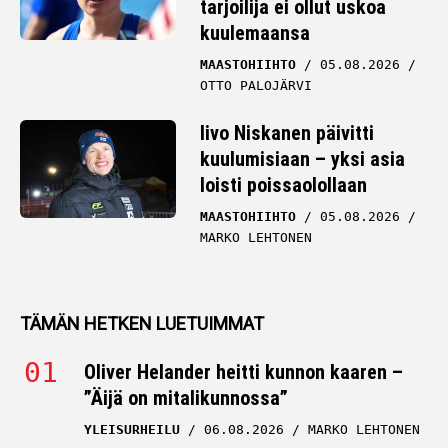
tarjoilija ei ollut uskoa
kuulemaansa
MAASTOHIIHTO
05.08.2026
OTTO PALOJÄRVI
Iivo Niskanen päivitti
kuulumisiaan – yksi asia
loisti poissaolollaan
MAASTOHIIHTO
05.08.2026
MARKO LEHTONEN
TÄMÄN HETKEN LUETUIMMAT
Oliver Helander heitti kunnon kaaren –
”Äijä on mitalikunnossa”
YLEISURHEILU
06.08.2026
MARKO LEHTONEN