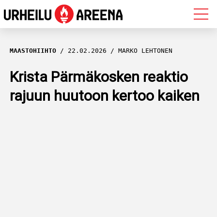
OLYMPIALAISET
MAASTOHIIHTO
22.02.2026
MARKO LEHTONEN
MAASTOHIIHTO
Krista Pärmäkosken reaktio
rajuun huutoon kertoo kaiken
AMPUMAHIIHTO
YLEISURHEILU
MUUT LAJIT