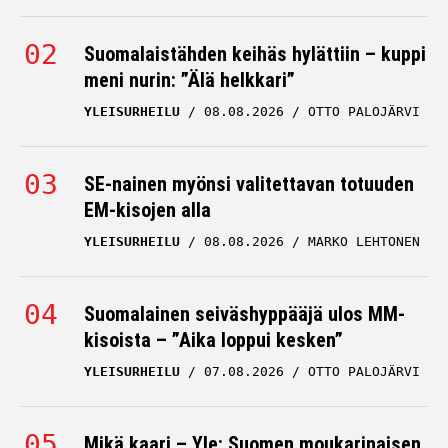
Suomalaistähden keihäs hylättiin – kuppi
meni nurin: ”Älä helkkari”
YLEISURHEILU
08.08.2026
OTTO PALOJÄRVI
SE-nainen myönsi valitettavan totuuden
EM-kisojen alla
YLEISURHEILU
08.08.2026
MARKO LEHTONEN
Suomalainen seiväshyppääjä ulos MM-
kisoista – ”Aika loppui kesken”
YLEISURHEILU
07.08.2026
OTTO PALOJÄRVI
Mikä kaari – Yle: Suomen moukarinaisen