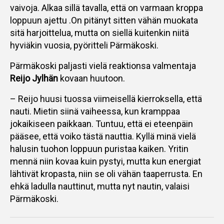
vaivoja. Alkaa sillä tavalla, että on varmaan kroppa
loppuun ajettu .On pitänyt sitten vähän muokata
sitä harjoittelua, mutta on siellä kuitenkin niitä
hyviäkin vuosia, pyöritteli Pärmäkoski.
Pärmäkoski paljasti vielä reaktionsa valmentaja
Reijo Jylhän
kovaan huutoon.
– Reijo huusi tuossa viimeisellä kierroksella, että
nauti. Mietin siinä vaiheessa, kun kramppaa
jokaikiseen paikkaan. Tuntuu, että ei eteenpäin
pääsee, että voiko tästä nauttia. Kyllä minä vielä
halusin tuohon loppuun puristaa kaiken. Yritin
mennä niin kovaa kuin pystyi, mutta kun energiat
lähtivät kropasta, niin se oli vähän taaperrusta. En
ehkä ladulla nauttinut, mutta nyt nautin, valaisi
Pärmäkoski.