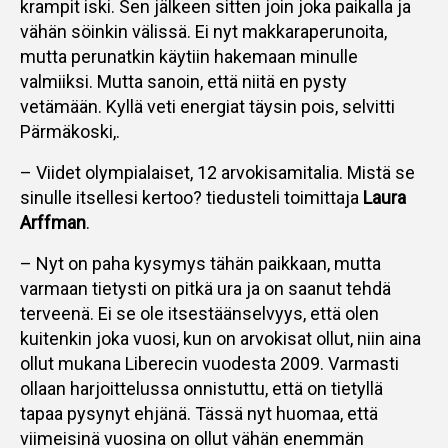
krampit iski. Sen jälkeen sitten join joka paikalla ja
vähän söinkin välissä. Ei nyt makkaraperunoita,
mutta perunatkin käytiin hakemaan minulle
valmiiksi. Mutta sanoin, että niitä en pysty
vetämään. Kyllä veti energiat täysin pois, selvitti
Pärmäkoski,.
– Viidet olympialaiset, 12 arvokisamitalia. Mistä se
sinulle itsellesi kertoo? tiedusteli toimittaja
Laura
Arffman
.
– Nyt on paha kysymys tähän paikkaan, mutta
varmaan tietysti on pitkä ura ja on saanut tehdä
terveenä. Ei se ole itsestäänselvyys, että olen
kuitenkin joka vuosi, kun on arvokisat ollut, niin aina
ollut mukana Liberecin vuodesta 2009. Varmasti
ollaan harjoittelussa onnistuttu, että on tietyllä
tapaa pysynyt ehjänä. Tässä nyt huomaa, että
viimeisinä vuosina on ollut vähän enemmän