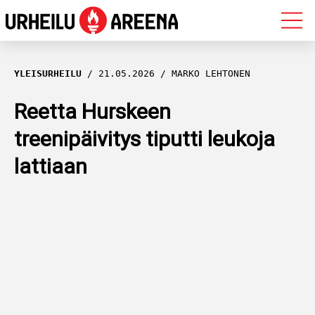
OLYMPIALAISET
YLEISURHEILU
21.05.2026
MARKO LEHTONEN
MAASTOHIIHTO
Reetta Hurskeen
treenipäivitys tiputti leukoja
AMPUMAHIIHTO
lattiaan
YLEISURHEILU
MUUT LAJIT