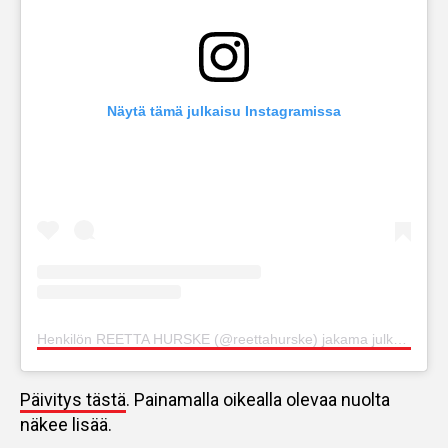
Näytä tämä julkaisu Instagramissa
Henkilön REETTA HURSKE (@reettahurske) jakama julkaisu
Päivitys tästä
. Painamalla oikealla olevaa nuolta
näkee lisää.