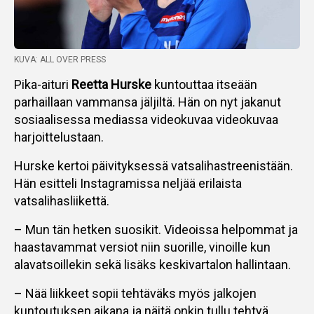
KUVA: ALL OVER PRESS
Pika-aituri
Reetta Hurske
kuntouttaa itseään
parhaillaan vammansa jäljiltä. Hän on nyt jakanut
sosiaalisessa mediassa videokuvaa videokuvaa
harjoittelustaan.
Hurske kertoi päivityksessä vatsalihastreenistään.
Hän esitteli Instagramissa neljää erilaista
vatsalihasliikettä.
– Mun tän hetken suosikit. Videoissa helpommat ja
haastavammat versiot niin suorille, vinoille kun
alavatsoillekin sekä lisäks keskivartalon hallintaan.
– Nää liikkeet sopii tehtäväks myös jalkojen
kuntoutuksen aikana ja näitä onkin tullu tehtyä