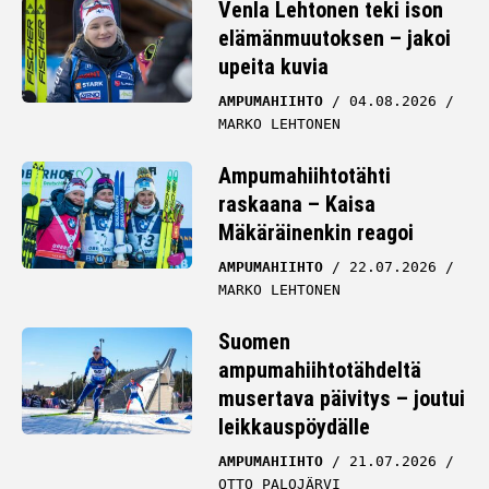
Venla Lehtonen teki ison
elämänmuutoksen – jakoi
upeita kuvia
AMPUMAHIIHTO
04.08.2026
MARKO LEHTONEN
Ampumahiihtotähti
raskaana – Kaisa
Mäkäräinenkin reagoi
AMPUMAHIIHTO
22.07.2026
MARKO LEHTONEN
Suomen
ampumahiihtotähdeltä
musertava päivitys – joutui
leikkauspöydälle
AMPUMAHIIHTO
21.07.2026
OTTO PALOJÄRVI