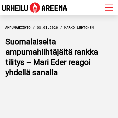
OLYMPIALAISET
AMPUMAHIIHTO
03.01.2026
MARKO LEHTONEN
MAASTOHIIHTO
Suomalaiselta
ampumahiihtäjältä rankka
AMPUMAHIIHTO
tilitys – Mari Eder reagoi
YLEISURHEILU
yhdellä sanalla
MUUT LAJIT