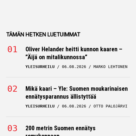
TÄMÄN HETKEN LUETUIMMAT
Oliver Helander heitti kunnon kaaren –
”Äijä on mitalikunnossa”
YLEISURHEILU
06.08.2026
MARKO LEHTONEN
Mikä kaari – Yle: Suomen moukarinaisen
ennätysparannus ällistyttää
YLEISURHEILU
06.08.2026
OTTO PALOJÄRVI
200 metrin Suomen ennätys
romukoppaan
YLEISURHEILU
06.08.2026
MARKO LEHTONEN