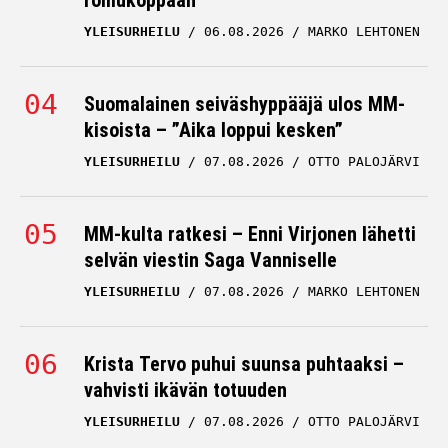
Suomalainen seiväshyppääjä ulos MM-
kisoista – ”Aika loppui kesken”
YLEISURHEILU
07.08.2026
OTTO PALOJÄRVI
MM-kulta ratkesi – Enni Virjonen lähetti
selvän viestin Saga Vanniselle
YLEISURHEILU
07.08.2026
MARKO LEHTONEN
Krista Tervo puhui suunsa puhtaaksi –
vahvisti ikävän totuuden
YLEISURHEILU
07.08.2026
OTTO PALOJÄRVI