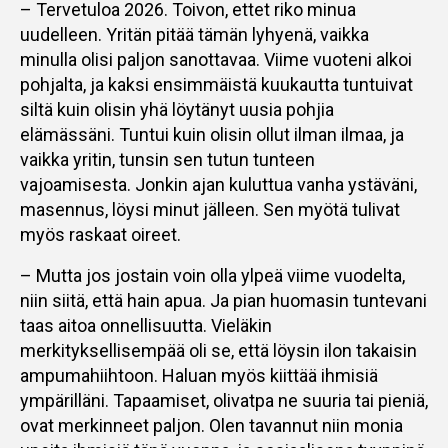
– Tervetuloa 2026. Toivon, ettet riko minua
uudelleen. Yritän pitää tämän lyhyenä, vaikka
minulla olisi paljon sanottavaa. Viime vuoteni alkoi
pohjalta, ja kaksi ensimmäistä kuukautta tuntuivat
siltä kuin olisin yhä löytänyt uusia pohjia
elämässäni. Tuntui kuin olisin ollut ilman ilmaa, ja
vaikka yritin, tunsin sen tutun tunteen
vajoamisesta. Jonkin ajan kuluttua vanha ystäväni,
masennus, löysi minut jälleen. Sen myötä tulivat
myös raskaat oireet.
– Mutta jos jostain voin olla ylpeä viime vuodelta,
niin siitä, että hain apua. Ja pian huomasin tuntevani
taas aitoa onnellisuutta. Vieläkin
merkityksellisempää oli se, että löysin ilon takaisin
ampumahiihtoon. Haluan myös kiittää ihmisiä
ympärilläni. Tapaamiset, olivatpa ne suuria tai pieniä,
ovat merkinneet paljon. Olen tavannut niin monia