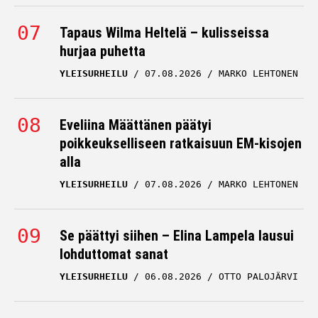
Tapaus Wilma Heltelä – kulisseissa
hurjaa puhetta
YLEISURHEILU
07.08.2026
MARKO LEHTONEN
Eveliina Määttänen päätyi
poikkeukselliseen ratkaisuun EM-kisojen
alla
YLEISURHEILU
07.08.2026
MARKO LEHTONEN
Se päättyi siihen – Elina Lampela lausui
lohduttomat sanat
YLEISURHEILU
06.08.2026
OTTO PALOJÄRVI
Krista Pärmäkosken tilaus ravintolassa