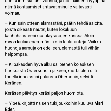
upeita ihmisiä tänä vuonna, ja sosiaalisena tyyppinä
nämä kohtaamiset antavat minulle valtavasti
voimaa.
– Kun sain otteen elämästäni, päätin tehdä asioita,
joista oikeasti nautin, kuten lokakuun
kauhuhaasteeni cosplay-asujen kanssa. Aloin
myös laulaa enemmän ja otin laulutunteja. Vaikka
huonoja aamuja on edelleen, elämästä tuli vähän
helpompaa.
– Kilpakauden hyvä alku sai pienen kolauksen
flunssasta Östersundin jälkeen, mutta olen silti
todella innoissani paluusta Oberhofiin, selvitti
Keränen.
Keräsen päivitys keräsi paljon huomiota.
– Ylpeä, kirjoitti naisen tukijoukkoihin kuuluva
Mari
Eder.