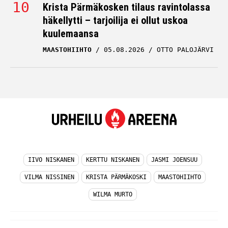
häkellytti – tarjoilija ei ollut uskoa
kuulemaansa
MAASTOHIIHTO
05.08.2026
OTTO PALOJÄRVI
IIVO NISKANEN
KERTTU NISKANEN
JASMI JOENSUU
VILMA NISSINEN
KRISTA PÄRMÄKOSKI
MAASTOHIIHTO
WILMA MURTO
© UrheiluAreena.fi - Kiinnostavimmat urheilu-uutiset 2026