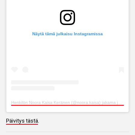
Näytä tämä julkaisu Instagramissa
Henkilön Noora Kaisa Keränen (@noora.kaisa) jakama julkaisu
Päivitys tästä
.