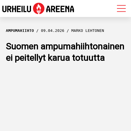
OLYMPIALAISET
AMPUMAHIIHTO
09.04.2026
MARKO LEHTONEN
MAASTOHIIHTO
Suomen ampumahiihtonainen
ei peitellyt karua totuutta
AMPUMAHIIHTO
YLEISURHEILU
MUUT LAJIT