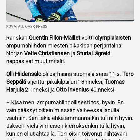
KUVA: ALL OVER PRESS
Ranskan
Quentin Fillon-Maillet
voitti
olympialaisten
ampumahiihdon miesten pikakisan perjantaina.
Norjan
Vetle Christiansen
ja
Sturla Lägreid
nappasivat muut mitalit.
Olli Hiidensalo
oli parhaana suomalaisena 11:s.
Tero
Seppälä
sijoittui pikakilpailun 18:nneksi,
Tuomas
Harjula
21:nneksi ja
Otto Invenius
40:nneksi.
– Kisa meni ampumahiihdollisesti tosi hyvin. En
vain päässyt oikein missään vaiheessa ladulla
vauhtiin. Sen takia ehkä ammunnatkin tuli niin hyvin.
Jaksoin vielä viimeisen kierroksenkin tulla hyvin,
kun en ollut ahtaalla. Toki oisin toivonut hiihtäväni