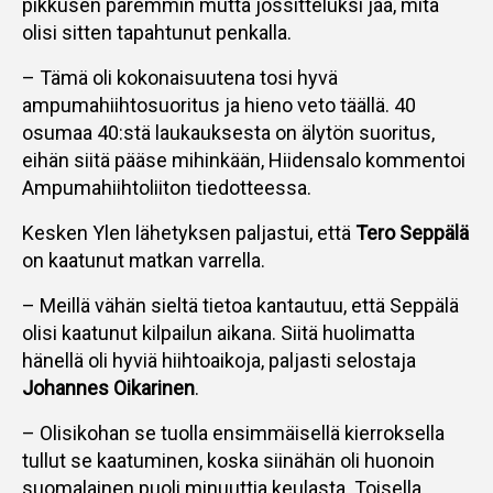
pikkusen paremmin mutta jossitteluksi jää, mitä
olisi sitten tapahtunut penkalla.
– Tämä oli kokonaisuutena tosi hyvä
ampumahiihtosuoritus ja hieno veto täällä. 40
osumaa 40:stä laukauksesta on älytön suoritus,
eihän siitä pääse mihinkään, Hiidensalo kommentoi
Ampumahiihtoliiton tiedotteessa.
Kesken Ylen lähetyksen paljastui, että
Tero Seppälä
on kaatunut matkan varrella.
– Meillä vähän sieltä tietoa kantautuu, että Seppälä
olisi kaatunut kilpailun aikana. Siitä huolimatta
hänellä oli hyviä hiihtoaikoja, paljasti selostaja
Johannes Oikarinen
.
– Olisikohan se tuolla ensimmäisellä kierroksella
tullut se kaatuminen, koska siinähän oli huonoin
suomalainen puoli minuuttia keulasta. Toisella