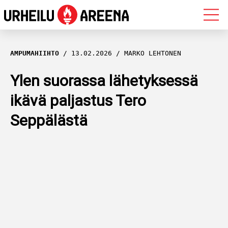
OLYMPIALAISET
AMPUMAHIIHTO
13.02.2026
MARKO LEHTONEN
MAASTOHIIHTO
Ylen suorassa lähetyksessä
ikävä paljastus Tero
AMPUMAHIIHTO
Seppälästä
YLEISURHEILU
MUUT LAJIT