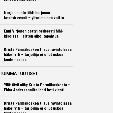
Yleisurheilu
Otto Palojärvi
Norjan hiihtotähti hurjassa
kesävireessä – ylivoimainen voitto
Maastohiihto
Otto Palojärvi
Enni Virjonen pettyi raskaasti MM-
kisoissa – sitten alkoi tapahtua
Yleisurheilu
Otto Palojärvi
Krista Pärmäkosken tilaus ravintolassa
häkellytti – tarjoilija ei ollut uskoa
kuulemaansa
Maastohiihto
Otto Palojärvi
TUIMMAT UUTISET
Yllättävä näky Krista Pärmäkoskesta –
Ebba Anderssonilta lähti heti viesti
Krista Pärmäkosken tilaus ravintolassa
häkellytti – tarjoilija ei ollut uskoa