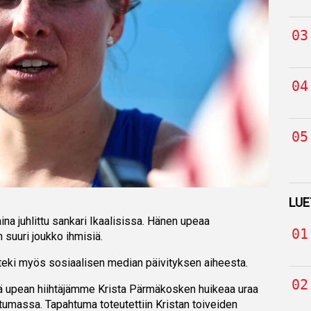
LUE
aina juhlittu sankari Ikaalisissa. Hänen upeaa
n suuri joukko ihmisiä.
teki myös sosiaalisen median päivityksen aiheesta.
ä upean hiihtäjämme Krista Pärmäkosken huikeaa uraa
umassa. Tapahtuma toteutettiin Kristan toiveiden