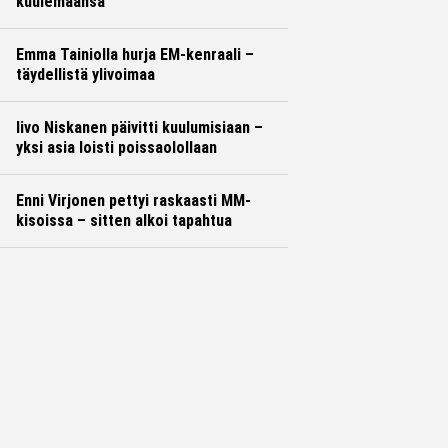
kuulemaansa
Emma Tainiolla hurja EM-kenraali –
täydellistä ylivoimaa
Iivo Niskanen päivitti kuulumisiaan –
yksi asia loisti poissaolollaan
Enni Virjonen pettyi raskaasti MM-
kisoissa – sitten alkoi tapahtua