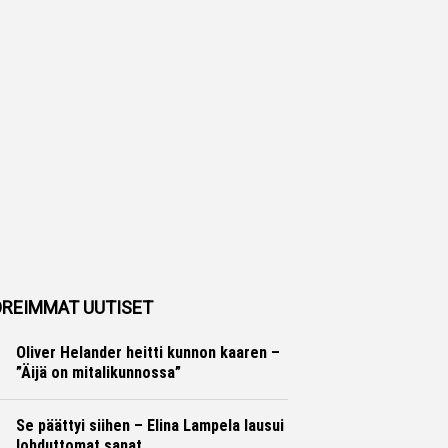
REIMMAT UUTISET
Oliver Helander heitti kunnon kaaren –
”Äijä on mitalikunnossa”
Yleisurheilu
Marko Lehtonen
Se päättyi siihen – Elina Lampela lausui
lohduttomat sanat