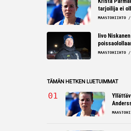
Krista Pärmäk
tarjoilija ei
MAASTOHIIHTO
Iivo Niskanen 
poissaolollaa
MAASTOHIIHTO
TÄMÄN HETKEN LUETUIMMAT
Yllättä
Andersso
MAASTOHI