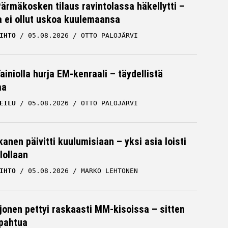
Pärmäkosken tilaus ravintolassa häkellytti –
ja ei ollut uskoa kuulemaansa
IHTO
05.08.2026
OTTO PALOJÄRVI
iniolla hurja EM-kenraali – täydellistä
aa
EILU
05.08.2026
OTTO PALOJÄRVI
kanen päivitti kuulumisiaan – yksi asia loisti
lollaan
IHTO
05.08.2026
MARKO LEHTONEN
rjonen pettyi raskaasti MM-kisoissa – sitten
apahtua