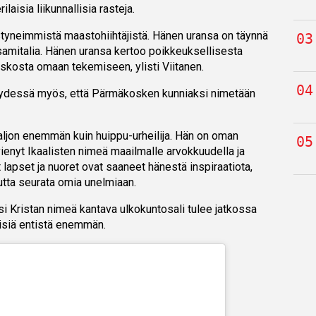
ilaisia liikunnallisia rasteja.
yneimmistä maastohiihtäjistä. Hänen uransa on täynnä
isamitalia. Hänen uransa kertoo poikkeuksellisesta
uskosta omaan tekemiseen, ylisti Viitanen.
teydessä myös, että Pärmäkosken kunniaksi nimetään
paljon enemmän kuin huippu-urheilija. Hän on oman
vienyt Ikaalisten nimeä maailmalle arvokkuudella ja
 lapset ja nuoret ovat saaneet hänestä inspiraatiota,
utta seurata omia unelmiaan.
si Kristan nimeä kantava ulkokuntosali tulee jatkossa
misiä entistä enemmän.