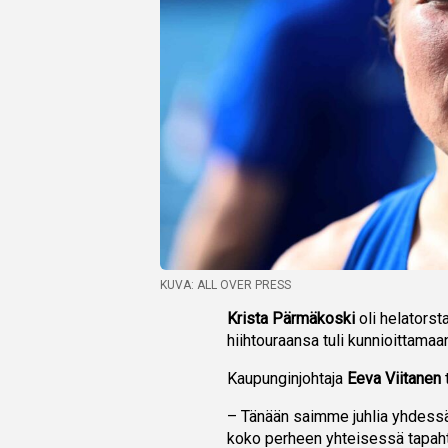
KUVA: ALL OVER PRESS
Krista Pärmäkoski
oli helatorst
hiihtouraansa tuli kunnioittamaa
Kaupunginjohtaja
Eeva Viitanen
– Tänään saimme juhlia yhdess
koko perheen yhteisessä tapaht