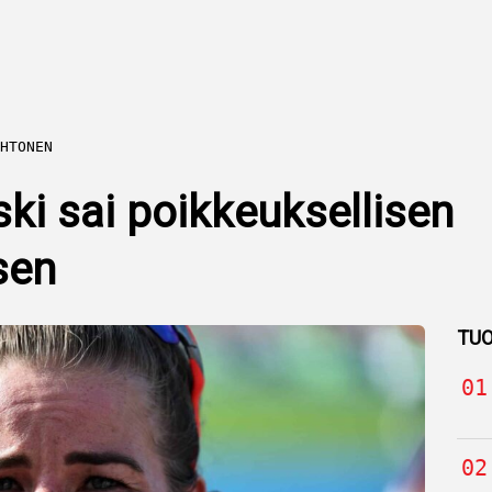
HTONEN
ki sai poikkeuksellisen
sen
TUO