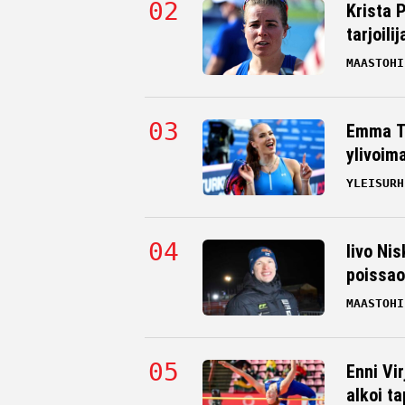
Krista 
tarjoili
MAASTOHI
Emma Ta
ylivoim
YLEISURH
Iivo Nis
poissao
MAASTOHI
Enni Vi
alkoi t