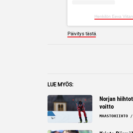
Henkilön Eeva Viita
Päivitys tästä
.
Facebook
LUE MYÖS:
Twitter
Norjan hiihto
voitto
Whatsapp
MAASTOHIIHTO