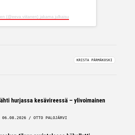
nen (@eeva.viitanen) jakama julkaisu
KRISTA PÄRMÄKOSKI
tähti hurjassa kesävireessä – ylivoimainen
06.08.2026
OTTO PALOJÄRVI