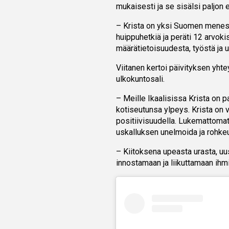
mukaisesti ja se sisälsi paljon er
– Krista on yksi Suomen menest
huippuhetkiä ja peräti 12 arvok
määrätietoisuudesta, työstä ja 
Viitanen kertoi päivityksen yh
ulkokuntosali.
– Meille Ikaalisissa Krista on 
kotiseutunsa ylpeys. Krista on 
positiivisuudella. Lukemattomat
uskalluksen unelmoida ja rohke
– Kiitoksena upeasta urasta, uu
innostamaan ja liikuttamaan ih