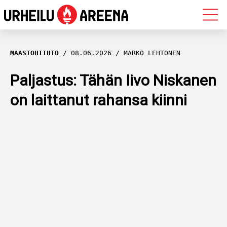
OLYMPIALAISET
MAASTOHIIHTO
08.06.2026
MARKO LEHTONEN
MAASTOHIIHTO
Paljastus: Tähän Iivo Niskanen
on laittanut rahansa kiinni
AMPUMAHIIHTO
YLEISURHEILU
MUUT LAJIT