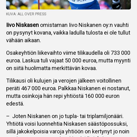
KUVA: ALL OVER PRESS
Iivo Niskasen
omistaman Iivo Niskanen oy:n vauhti
on pysynyt kovana, vaikka ladulla tulosta ei ole tullut
vähään aikaan.
Osakeyhtiön liikevaihto viime tilikaudella oli 733 000
euroa. Laskua tuli vajaat 50 000 euroa, mutta myynti
on siitä huolimatta merkittävän kovaa.
Tilikausi oli kulujen ja verojen jälkeen voitollinen
peräti 467 000 euroa. Palkkaa Niskanen ei nostanut,
mutta osinkoja hän repi yhtiöstä 160 000 euron
edestä.
– Joten Niskanen on jo tupla- tai triplamiljonääri.
Yhtiötä voisi luonnehtia Niskasen säästöpossuksi,
sillä jakokelpoisia varoja yhtiöön on kertynyt jo noin