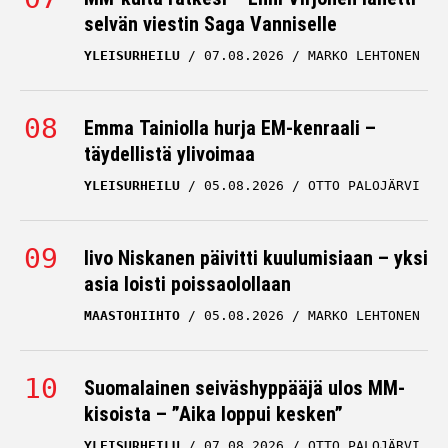
selvän viestin Saga Vanniselle
YLEISURHEILU
07.08.2026
MARKO LEHTONEN
Emma Tainiolla hurja EM-kenraali –
täydellistä ylivoimaa
YLEISURHEILU
05.08.2026
OTTO PALOJÄRVI
Iivo Niskanen päivitti kuulumisiaan – yksi
asia loisti poissaolollaan
MAASTOHIIHTO
05.08.2026
MARKO LEHTONEN
Suomalainen seiväshyppääjä ulos MM-
kisoista – ”Aika loppui kesken”
YLEISURHEILU
07.08.2026
OTTO PALOJÄRVI