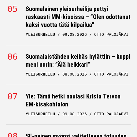
Suomalainen yleisurheilija pettyi
raskaasti MM-kisoissa – ”Olen odottanut
kaksi vuotta tätä kilpailua”
YLEISURHEILU
09.08.2026
OTTO PALOJÄRVI
Suomalaistähden keihäs hylättiin – kuppi
meni nurin: ”Älä helkkari”
YLEISURHEILU
08.08.2026
OTTO PALOJÄRVI
Yle: Tämä hetki naulasi Krista Tervon
EM-kisakohtalon
YLEISURHEILU
09.08.2026
OTTO PALOJÄRVI
SE-nainen myönsi valitettavan totuuden