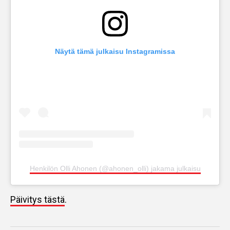
Näytä tämä julkaisu Instagramissa
Henkilön Olli Ahonen (@ahonen_olli) jakama julkaisu
Päivitys tästä
.