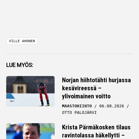
VILLE AHONEN
LUE MYÖS:
Norjan hiihtotähti hurjassa
kesävireessä –
ylivoimainen voitto
MAASTOHIIHTO
06.08.2026
OTTO PALOJÄRVI
Krista Pärmäkosken tilaus
ravintolassa häkellytti –