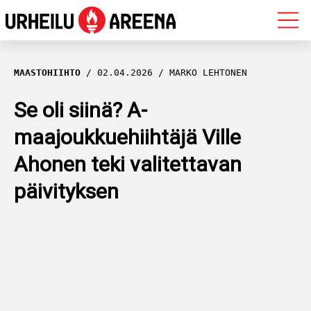
OLYMPIALAISET
MAASTOHIIHTO
02.04.2026
MARKO LEHTONEN
MAASTOHIIHTO
Se oli siinä? A-
maajoukkuehiihtäjä Ville
AMPUMAHIIHTO
Ahonen teki valitettavan
YLEISURHEILU
päivityksen
MUUT LAJIT