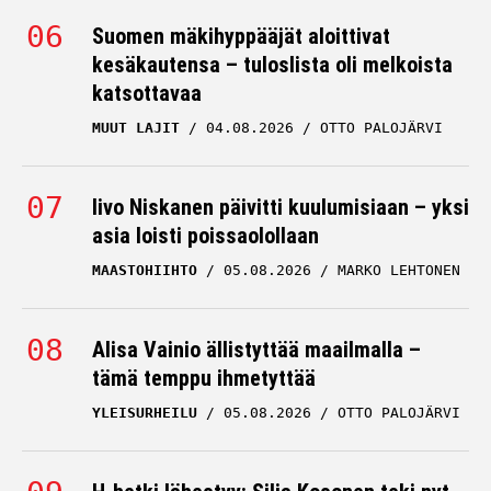
Suomen mäkihyppääjät aloittivat
kesäkautensa – tuloslista oli melkoista
katsottavaa
MUUT LAJIT
04.08.2026
OTTO PALOJÄRVI
Iivo Niskanen päivitti kuulumisiaan – yksi
asia loisti poissaolollaan
MAASTOHIIHTO
05.08.2026
MARKO LEHTONEN
Alisa Vainio ällistyttää maailmalla –
tämä temppu ihmetyttää
YLEISURHEILU
05.08.2026
OTTO PALOJÄRVI