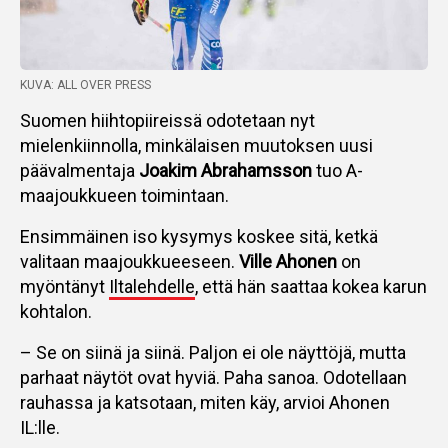
KUVA: ALL OVER PRESS
Suomen hiihtopiireissä odotetaan nyt
mielenkiinnolla, minkälaisen muutoksen uusi
päävalmentaja
Joakim Abrahamsson
tuo A-
maajoukkueen toimintaan.
Ensimmäinen iso kysymys koskee sitä, ketkä
valitaan maajoukkueeseen.
Ville Ahonen
on
myöntänyt
Iltalehdelle
, että hän saattaa kokea karun
kohtalon.
– Se on siinä ja siinä. Paljon ei ole näyttöjä, mutta
parhaat näytöt ovat hyviä. Paha sanoa. Odotellaan
rauhassa ja katsotaan, miten käy, arvioi Ahonen
IL:lle.