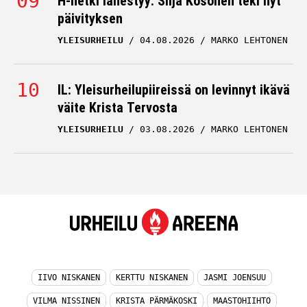
H-hetki lähestyy: Silja Kosonen teki nyt
päivityksen
YLEISURHEILU
04.08.2026
MARKO LEHTONEN
IL: Yleisurheilupiireissä on levinnyt ikävä
väite Krista Tervosta
YLEISURHEILU
03.08.2026
MARKO LEHTONEN
IIVO NISKANEN
KERTTU NISKANEN
JASMI JOENSUU
VILMA NISSINEN
KRISTA PÄRMÄKOSKI
MAASTOHIIHTO