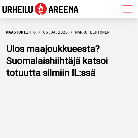
OLYMPIALAISET
MAASTOHIIHTO
06.04.2026
MARKO LEHTONEN
MAASTOHIIHTO
Ulos maajoukkueesta?
Suomalaishiihtäjä katsoi
AMPUMAHIIHTO
totuutta silmiin IL:ssä
YLEISURHEILU
MUUT LAJIT