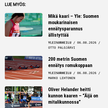
LUE MYÖS:
Mikä kaari – Yle: Suomen
moukarinaisen
ennätysparannus
ällistyttää
YLEISURHEILU
06.08.2026
OTTO PALOJÄRVI
200 metrin Suomen
ennätys romukoppaan
YLEISURHEILU
06.08.2026
MARKO LEHTONEN
Oliver Helander heitti
kunnon kaaren – ”Äijä on
mitalikunnossa”