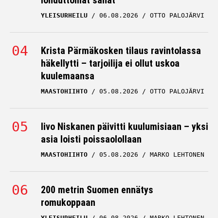
lohduttomat sanat
YLEISURHEILU
06.08.2026
OTTO PALOJÄRVI
Krista Pärmäkosken tilaus ravintolassa
häkellytti – tarjoilija ei ollut uskoa
kuulemaansa
MAASTOHIIHTO
05.08.2026
OTTO PALOJÄRVI
Iivo Niskanen päivitti kuulumisiaan – yksi
asia loisti poissaolollaan
MAASTOHIIHTO
05.08.2026
MARKO LEHTONEN
200 metrin Suomen ennätys
romukoppaan
YLEISURHEILU
06.08.2026
MARKO LEHTONEN