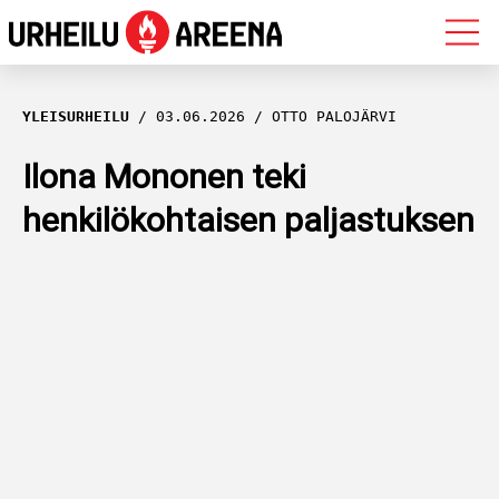
OLYMPIALAISET
YLEISURHEILU
03.06.2026
OTTO PALOJÄRVI
MAASTOHIIHTO
Ilona Mononen teki
henkilökohtaisen paljastuksen
AMPUMAHIIHTO
YLEISURHEILU
MUUT LAJIT