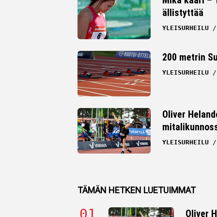
ällistyttää
Whatsapp
YLEISURHEILU
200 metrin S
YLEISURHEILU
Oliver Heland
mitalikunnos
YLEISURHEILU
TÄMÄN HETKEN LUETUIMMAT
Oliver 