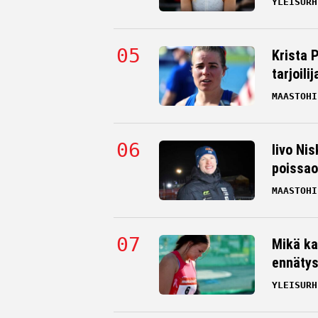
YLEISURH
Krista 
tarjoili
MAASTOHI
Iivo Nis
poissao
MAASTOHI
Mikä ka
ennätys
YLEISURH