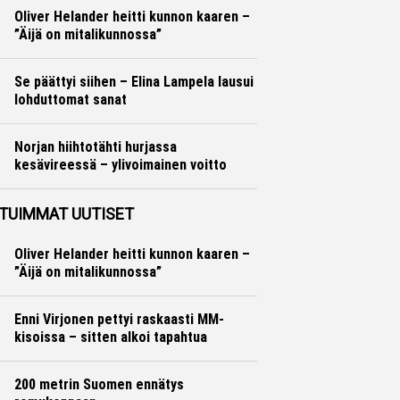
Oliver Helander heitti kunnon kaaren –
”Äijä on mitalikunnossa”
Yleisurheilu
Marko Lehtonen
Se päättyi siihen – Elina Lampela lausui
lohduttomat sanat
Yleisurheilu
Otto Palojärvi
Norjan hiihtotähti hurjassa
kesävireessä – ylivoimainen voitto
Maastohiihto
Otto Palojärvi
TUIMMAT UUTISET
Oliver Helander heitti kunnon kaaren –
”Äijä on mitalikunnossa”
Enni Virjonen pettyi raskaasti MM-
kisoissa – sitten alkoi tapahtua
200 metrin Suomen ennätys