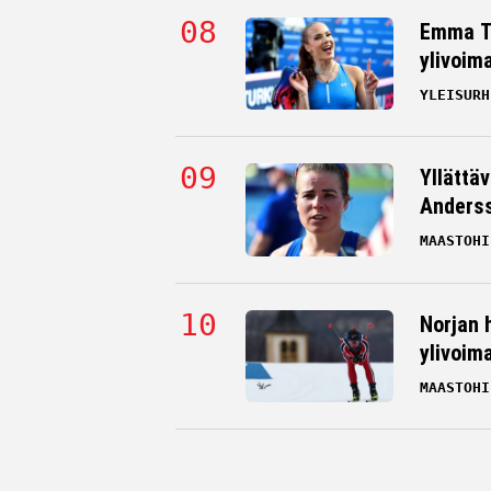
Emma Ta
ylivoim
YLEISURH
Yllättä
Andersso
MAASTOHI
Norjan 
ylivoim
MAASTOHI