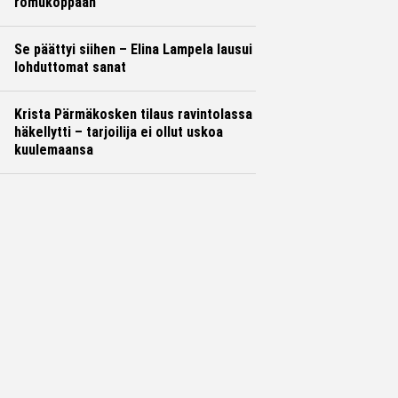
romukoppaan
Se päättyi siihen – Elina Lampela lausui
lohduttomat sanat
Krista Pärmäkosken tilaus ravintolassa
häkellytti – tarjoilija ei ollut uskoa
kuulemaansa