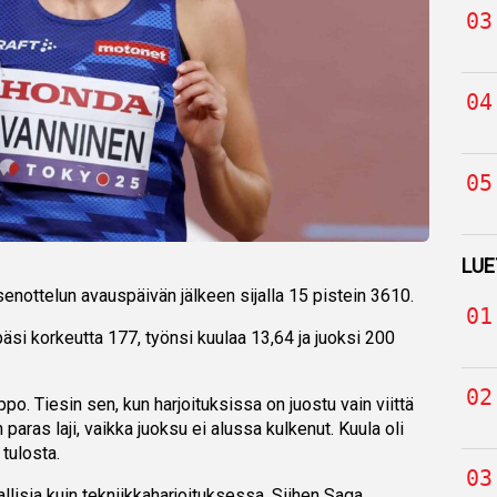
LUE
enottelun avauspäivän jälkeen sijalla 15 pistein 3610.
äsi korkeutta 177, työnsi kuulaa 13,64 ja juoksi 200
ppo. Tiesin sen, kun harjoituksissa on juostu vain viittä
 paras laji, vaikka juoksu ei alussa kulkenut. Kuula oli
 tulosta.
allisia kuin tekniikkaharjoituksessa. Siihen Saga