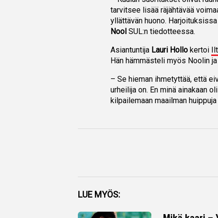
tarvitsee lisää räjähtävää voima
yllättävän huono. Harjoituksiss
Nool
SUL:n tiedotteessa.
Asiantuntija
Lauri Hollo
kertoi
I
Hän hämmästeli myös Noolin ja 
– Se hieman ihmetyttää, että eiv
urheilija on. En minä ainakaan ol
kilpailemaan maailman huippuja v
Facebook
LUE MYÖS:
Twitter
Mikä kaari –