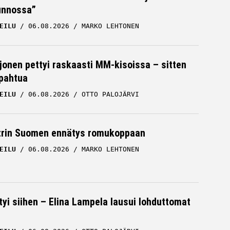
unnossa”
EILU
06.08.2026
MARKO LEHTONEN
rjonen pettyi raskaasti MM-kisoissa – sitten
apahtua
EILU
06.08.2026
OTTO PALOJÄRVI
trin Suomen ennätys romukoppaan
EILU
06.08.2026
MARKO LEHTONEN
tyi siihen – Elina Lampela lausui lohduttomat