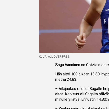
KUVA: ALL OVER PRES
Saga Vanninen
on Götzisin seits
Hän aitoi 100 aikaan 13,80, hypp
metriä 24,83.
– Aitajuoksu ei ollut Sagalle hel
aitaa. Korkeus oli Sagalta päivän
minulle yllätys. Ennustin 14,80:n
– Kuulan suoritukset olivat rauh