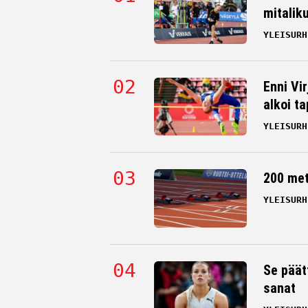
mitalik
YLEISURH
Enni Vi
alkoi t
YLEISURH
200 me
YLEISURH
Se päät
sanat