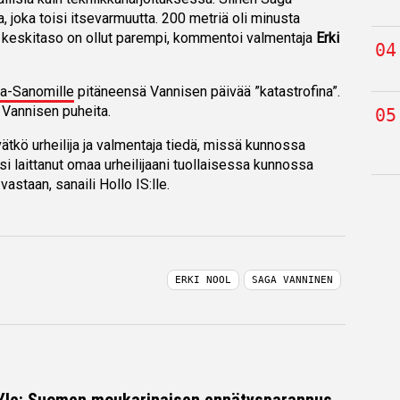
a, joka toisi itsevarmuutta. 200 metriä oli minusta
a keskitaso on ollut parempi, kommentoi valmentaja
Erki
lta-Sanomille
pitäneensä Vannisen päivää ”katastrofina”.
Vannisen puheita.
ätkö urheilija ja valmentaja tiedä, missä kunnossa
isi laittanut omaa urheilijaani tuollaisessa kunnossa
astaan, sanaili Hollo IS:lle.
ERKI NOOL
SAGA VANNINEN
 Yle: Suomen moukarinaisen ennätysparannus