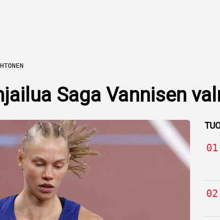
HTONEN
ihjailua Saga Vannisen va
TUO