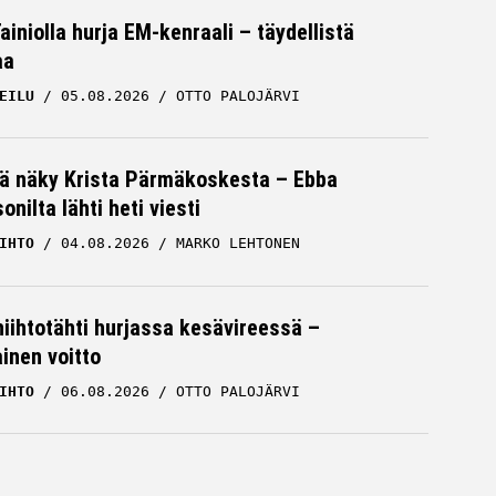
iniolla hurja EM-kenraali – täydellistä
aa
EILU
05.08.2026
OTTO PALOJÄRVI
vä näky Krista Pärmäkoskesta – Ebba
nilta lähti heti viesti
IHTO
04.08.2026
MARKO LEHTONEN
hiihtotähti hurjassa kesävireessä –
ainen voitto
IHTO
06.08.2026
OTTO PALOJÄRVI