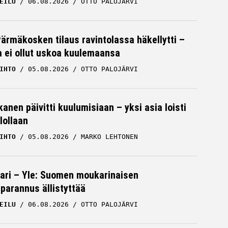
EILU
06.08.2026
OTTO PALOJÄRVI
Pärmäkosken tilaus ravintolassa häkellytti –
ja ei ollut uskoa kuulemaansa
IHTO
05.08.2026
OTTO PALOJÄRVI
kanen päivitti kuulumisiaan – yksi asia loisti
lollaan
IHTO
05.08.2026
MARKO LEHTONEN
ari – Yle: Suomen moukarinaisen
parannus ällistyttää
EILU
06.08.2026
OTTO PALOJÄRVI