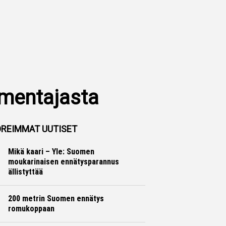
lmentajasta
REIMMAT UUTISET
Mikä kaari – Yle: Suomen
moukarinaisen ennätysparannus
ällistyttää
Yleisurheilu
Otto Palojärvi
200 metrin Suomen ennätys
romukoppaan
Yleisurheilu
Marko Lehtonen