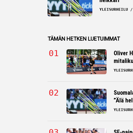
YLEISURHEILU
TÄMÄN HETKEN LUETUIMMAT
Oliver 
mitalik
YLEISURH
Suomala
”Älä hel
YLEISURH
SE-nain