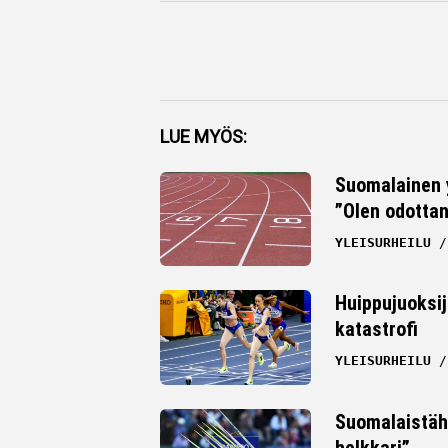
Facebook
LUE MYÖS:
Twitter
Suomalainen y
”Olen odottan
Whatsapp
YLEISURHEILU
Huippujuoksij
katastrofi
YLEISURHEILU
Suomalaistähd
helkkari”