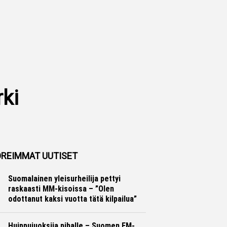
rki
REIMMAT UUTISET
Suomalainen yleisurheilija pettyi
raskaasti MM-kisoissa – ”Olen
odottanut kaksi vuotta tätä kilpailua”
Yleisurheilu
Otto Palojärvi
Huippujuoksija pihalle – Suomen EM-