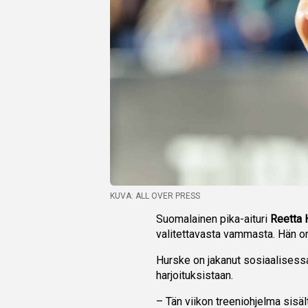
KUVA: ALL OVER PRESS
Suomalainen pika-aituri
Reetta 
valitettavasta vammasta. Hän on
Hurske on jakanut sosiaalisessa
harjoituksistaan.
– Tän viikon treeniohjelma sisält