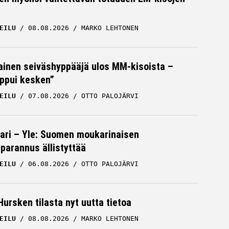
EILU
08.08.2026
MARKO LEHTONEN
inen seiväshyppääjä ulos MM-kisoista –
oppui kesken”
EILU
07.08.2026
OTTO PALOJÄRVI
ari – Yle: Suomen moukarinaisen
parannus ällistyttää
EILU
06.08.2026
OTTO PALOJÄRVI
Hursken tilasta nyt uutta tietoa
EILU
08.08.2026
MARKO LEHTONEN