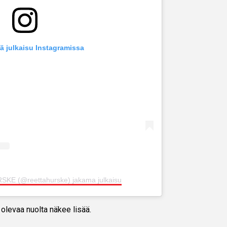
ä julkaisu Instagramissa
KE (@reettahurske) jakama julkaisu
 olevaa nuolta näkee lisää.