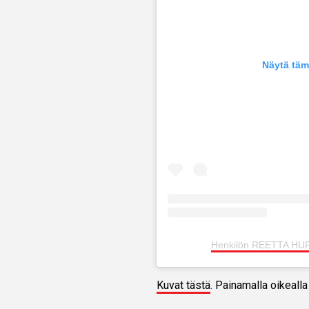
Näytä täm
Henkilön REETTA HURS
Kuvat tästä
. Painamalla oikealla