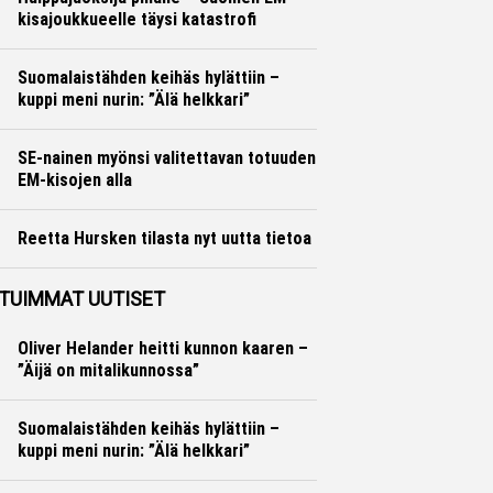
kisajoukkueelle täysi katastrofi
Yleisurheilu
Otto Palojärvi
Suomalaistähden keihäs hylättiin –
kuppi meni nurin: ”Älä helkkari”
Yleisurheilu
Otto Palojärvi
SE-nainen myönsi valitettavan totuuden
EM-kisojen alla
Yleisurheilu
Marko Lehtonen
Reetta Hursken tilasta nyt uutta tietoa
Yleisurheilu
Marko Lehtonen
TUIMMAT UUTISET
Oliver Helander heitti kunnon kaaren –
”Äijä on mitalikunnossa”
Suomalaistähden keihäs hylättiin –
kuppi meni nurin: ”Älä helkkari”