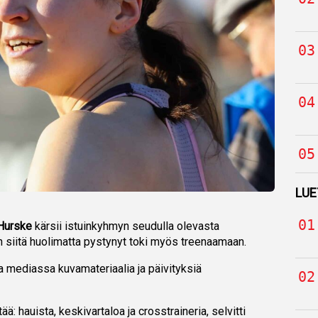
LUE
Hurske
kärsii istuinkyhmyn seudulla olevasta
 siitä huolimatta pystynyt toki myös treenaamaan.
 mediassa kuvamateriaalia ja päivityksiä
ää: hauista, keskivartaloa ja crosstraineria, selvitti