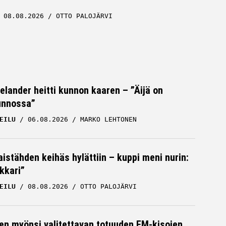
08.08.2026
OTTO PALOJÄRVI
Helander heitti kunnon kaaren – ”Äijä on
unnossa”
EILU
06.08.2026
MARKO LEHTONEN
istähden keihäs hylättiin – kuppi meni nurin:
kkari”
EILU
08.08.2026
OTTO PALOJÄRVI
en myönsi valitettavan totuuden EM-kisojen