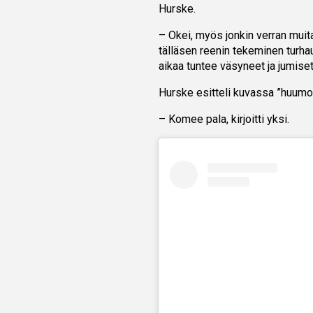
Hurske.
– Okei, myös jonkin verran muita
tälläsen reenin tekeminen turha
aikaa tuntee väsyneet ja jumiset
Hurske esitteli kuvassa ”huumoril
– Komee pala, kirjoitti yksi.