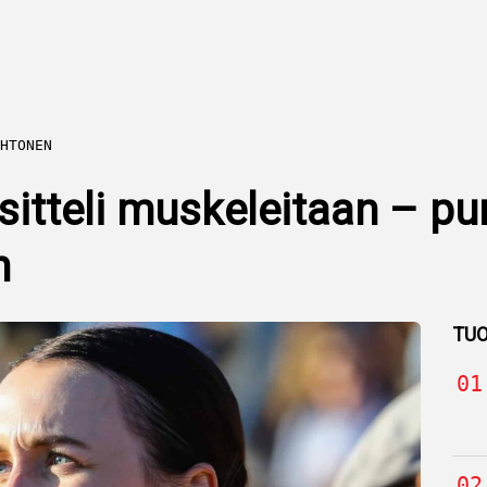
HTONEN
itteli muskeleitaan – pu
n
TUO