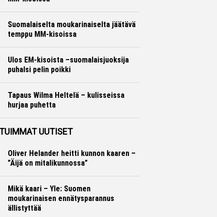
Yleisurheilu
Otto Palojärvi
Suomalaiselta moukarinaiselta jäätävä
temppu MM-kisoissa
Yleisurheilu
Otto Palojärvi
Ulos EM-kisoista –suomalaisjuoksija
puhalsi pelin poikki
Yleisurheilu
Marko Lehtonen
Tapaus Wilma Heltelä – kulisseissa
hurjaa puhetta
Yleisurheilu
Marko Lehtonen
TUIMMAT UUTISET
Oliver Helander heitti kunnon kaaren –
”Äijä on mitalikunnossa”
Mikä kaari – Yle: Suomen
moukarinaisen ennätysparannus
ällistyttää