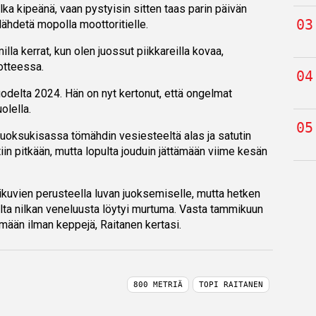
alka kipeänä, vaan pystyisin sitten taas parin päivän
lähdetä mopolla moottoritielle.
la kerrat, kun olen juossut piikkareilla kovaa,
otteessa.
uodelta 2024. Hän on nyt kertonut, että ongelmat
olella.
oksukisassa tömähdin vesiesteeltä alas ja satutin
ettiin pitkään, mutta lopulta jouduin jättämään viime kesän
kuvien perusteella luvan juoksemiselle, mutta hetken
pulta nilkan veneluusta löytyi murtuma. Vasta tammikuun
mään ilman keppejä, Raitanen kertasi.
800 METRIÄ
TOPI RAITANEN