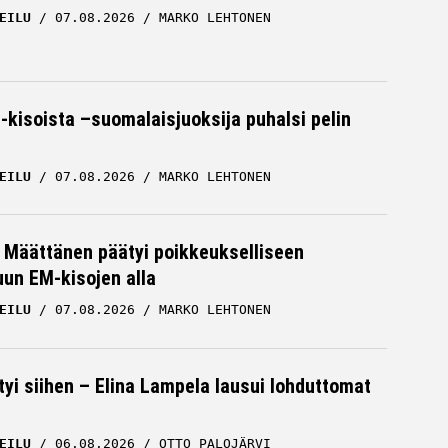
EILU
07.08.2026
MARKO LEHTONEN
-kisoista –suomalaisjuoksija puhalsi pelin
EILU
07.08.2026
MARKO LEHTONEN
a Määttänen päätyi poikkeukselliseen
uun EM-kisojen alla
EILU
07.08.2026
MARKO LEHTONEN
tyi siihen – Elina Lampela lausui lohduttomat
EILU
06.08.2026
OTTO PALOJÄRVI