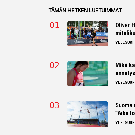
TÄMÄN HETKEN LUETUIMMAT
Oliver 
mitalik
YLEISURH
Mikä ka
ennätys
YLEISURH
Suomala
”Aika l
YLEISURH