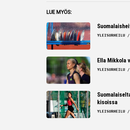
Facebook
LUE MYÖS:
Twitter
Suomalaisheitt
Whatsapp
YLEISURHEILU
Ella Mikkola
YLEISURHEILU
Suomalaiselt
kisoissa
YLEISURHEILU