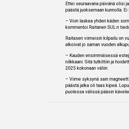
Ettei seuraavana päivänä olisi j
päästä juoksemaan kunnolla. Ei 
– Voin laskea yhden käden sormil
kommentoi Raitanen SUL:n tied
Raitasen viimeisin kilpailu on v
alkoivat jo saman vuoden alkupu
– Kauden ensimmäisessä esteju
nilkkaani. Sitä tutkittiin ja hoid
2025 kokonaan väliin.
– Viime syksynä sain magneetti
päästä jalka oli taas kipeä. Lo
puolessa välissä pääsin kävele