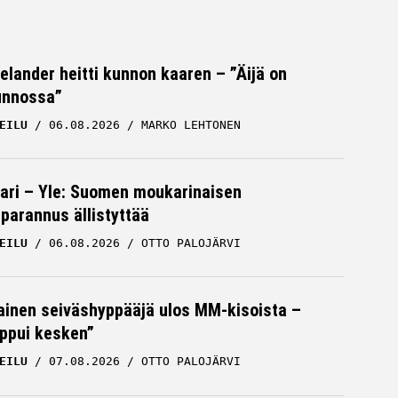
Helander heitti kunnon kaaren – ”Äijä on
unnossa”
EILU
06.08.2026
MARKO LEHTONEN
ari – Yle: Suomen moukarinaisen
parannus ällistyttää
EILU
06.08.2026
OTTO PALOJÄRVI
inen seiväshyppääjä ulos MM-kisoista –
oppui kesken”
EILU
07.08.2026
OTTO PALOJÄRVI