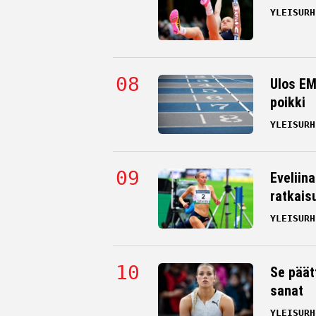
YLEISURH
Ulos EM
poikki
YLEISURH
Eveliin
ratkais
YLEISURH
Se päät
sanat
YLEISURH