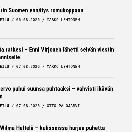
trin Suomen ennätys romukoppaan
EILU
06.08.2026
MARKO LEHTONEN
a ratkesi – Enni Virjonen lähetti selvän viestin
nniselle
EILU
07.08.2026
MARKO LEHTONEN
Tervo puhui suunsa puhtaaksi – vahvisti ikävän
n
EILU
07.08.2026
OTTO PALOJÄRVI
Wilma Heltelä – kulisseissa hurjaa puhetta