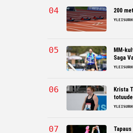
200 me
YLEISURH
MM-kult
Saga Va
YLEISURH
Krista 
totuude
YLEISURH
Tapaus 