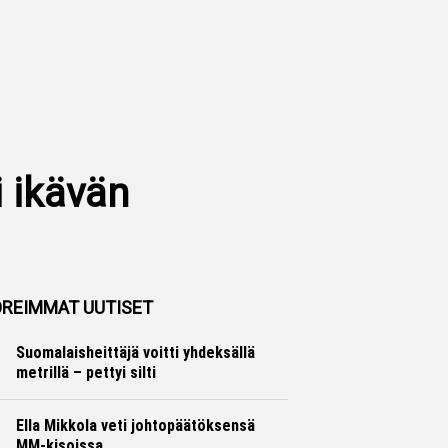
i ikävän
REIMMAT UUTISET
Suomalaisheittäjä voitti yhdeksällä
metrillä – pettyi silti
Yleisurheilu
Otto Palojärvi
Ella Mikkola veti johtopäätöksensä
MM-kisoissa