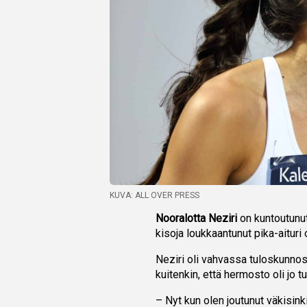
KUVA: ALL OVER PRESS
Nooralotta Neziri
on kuntoutunu
kisoja loukkaantunut pika-aituri
Neziri oli vahvassa tuloskunno
kuitenkin, että hermosto oli jo tuo
– Nyt kun olen joutunut väkisin