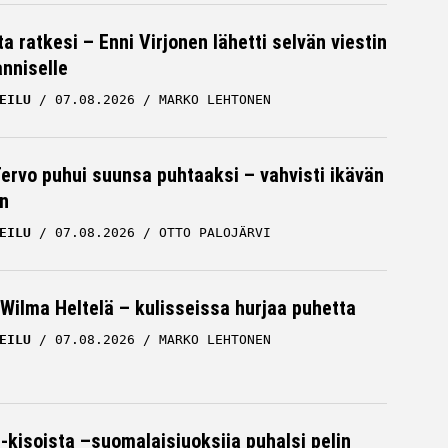
a ratkesi – Enni Virjonen lähetti selvän viestin
nniselle
EILU
07.08.2026
MARKO LEHTONEN
Tervo puhui suunsa puhtaaksi – vahvisti ikävän
n
EILU
07.08.2026
OTTO PALOJÄRVI
Wilma Heltelä – kulisseissa hurjaa puhetta
EILU
07.08.2026
MARKO LEHTONEN
-kisoista –suomalaisjuoksija puhalsi pelin