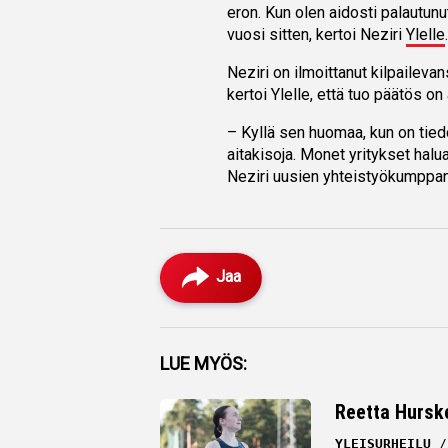
eron. Kun olen aidosti palautunu
vuosi sitten, kertoi Neziri
Ylelle
Neziri on ilmoittanut kilpaileva
kertoi Ylelle, että tuo päätös o
– Kyllä sen huomaa, kun on tie
aitakisoja. Monet yritykset halu
Neziri uusien yhteistyökumppa
Jaa
Facebook
LUE MYÖS:
Twitter
Reetta Hurske
Whatsapp
YLEISURHEILU