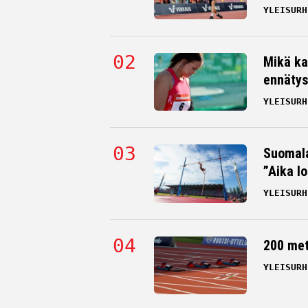
YLEISURH
Mikä ka
ennätys
YLEISURH
Suomala
”Aika l
YLEISURH
200 me
YLEISURH