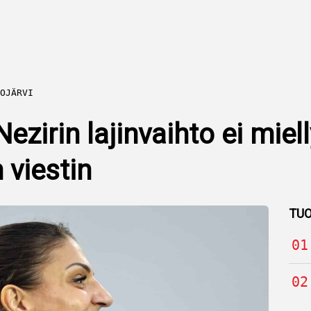
OJÄRVI
ezirin lajinvaihto ei miel
 viestin
TUO