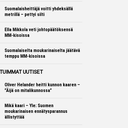
Suomalaisheittäjä voitti yhdeksällä
metrillä – pettyi silti
Yleisurheilu
Otto Palojärvi
Ella Mikkola veti johtopäätöksensä
MM-kisoissa
Yleisurheilu
Otto Palojärvi
Suomalaiselta moukarinaiselta jäätävä
temppu MM-kisoissa
Yleisurheilu
Otto Palojärvi
TUIMMAT UUTISET
Oliver Helander heitti kunnon kaaren –
”Äijä on mitalikunnossa”
Mikä kaari – Yle: Suomen
moukarinaisen ennätysparannus
ällistyttää