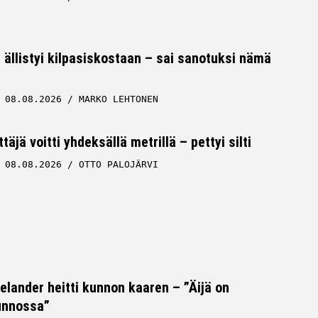
 ällistyi kilpasiskostaan – sai sanotuksi nämä
08.08.2026
MARKO LEHTONEN
äjä voitti yhdeksällä metrillä – pettyi silti
08.08.2026
OTTO PALOJÄRVI
Helander heitti kunnon kaaren – ”Äijä on
unnossa”