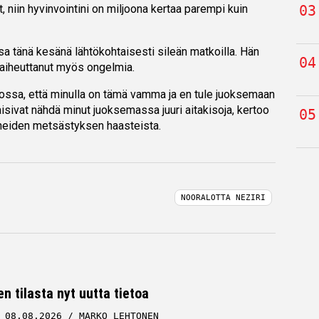
t, niin hyvinvointini on miljoona kertaa parempi kuin
.
nsa tänä kesänä lähtökohtaisesti sileän matkoilla. Hän
n aiheuttanut myös ongelmia.
dossa, että minulla on tämä vamma ja en tule juoksemaan
aisivat nähdä minut juoksemassa juuri aitakisoja, kertoo
neiden metsästyksen haasteista.
NOORALOTTA NEZIRI
n tilasta nyt uutta tietoa
08.08.2026
MARKO LEHTONEN