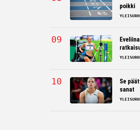
poikki
YLEISURH
Eveliin
ratkais
YLEISURH
Se päät
sanat
YLEISURH