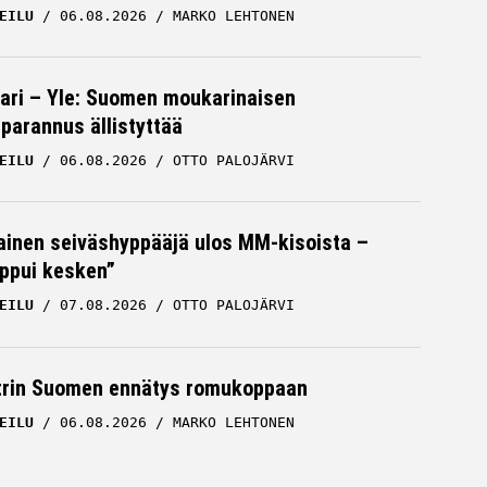
EILU
06.08.2026
MARKO LEHTONEN
ari – Yle: Suomen moukarinaisen
parannus ällistyttää
EILU
06.08.2026
OTTO PALOJÄRVI
inen seiväshyppääjä ulos MM-kisoista –
oppui kesken”
EILU
07.08.2026
OTTO PALOJÄRVI
trin Suomen ennätys romukoppaan
EILU
06.08.2026
MARKO LEHTONEN