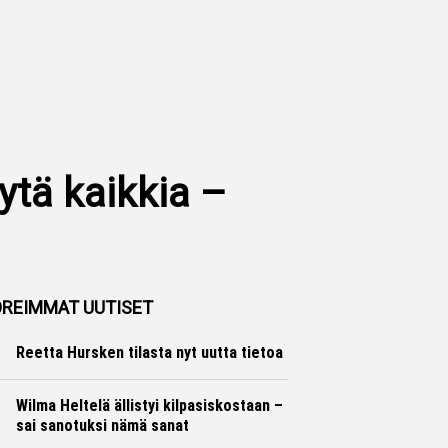
lytä kaikkia –
REIMMAT UUTISET
Reetta Hursken tilasta nyt uutta tietoa
Yleisurheilu
Marko Lehtonen
Wilma Heltelä ällistyi kilpasiskostaan –
sai sanotuksi nämä sanat
Yleisurheilu
Marko Lehtonen