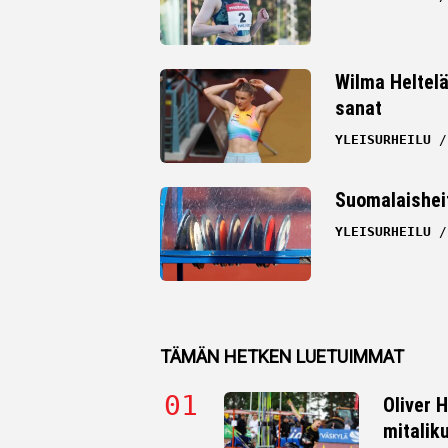
Wilma Heltelä
sanat
YLEISURHEILU
Suomalaisheitt
YLEISURHEILU
TÄMÄN HETKEN LUETUIMMAT
Oliver 
mitalik