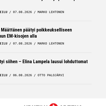
EILU
07.08.2026
MARKO LEHTONEN
a Määttänen päätyi poikkeukselliseen
uun EM-kisojen alla
EILU
07.08.2026
MARKO LEHTONEN
tyi siihen – Elina Lampela lausui lohduttomat
EILU
06.08.2026
OTTO PALOJÄRVI