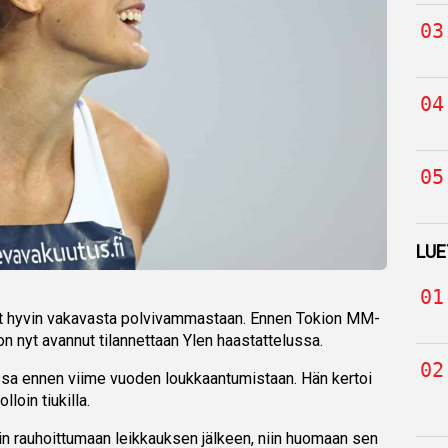
LUE
t hyvin vakavasta polvivammastaan. Ennen Tokion MM-
 on nyt avannut tilannettaan Ylen haastattelussa.
ssa ennen viime vuoden loukkaantumistaan. Hän kertoi
lloin tiukilla.
kin rauhoittumaan leikkauksen jälkeen, niin huomaan sen